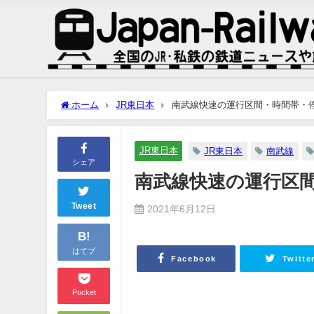
ホーム
JR東日本
南武線快速の運行区間・時間帯・
JR東日本
JR東日本
南武線
シェア
南武線快速の運行区
Tweet
2021年6月12日
B!
はてブ
Facebook
Twitte
Pocket