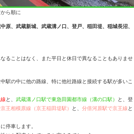
方から順に
蔵中原、武蔵新城、武蔵溝ノ口、登戸、稲田堤、稲城長沼、
異なることはなく、また平日と休日で異なることもありませ
途中駅の中に他の路線、特に他社路線と接続する駅が多いこ
黒線
と、
武蔵溝ノ口駅で東急田園都市線（溝の口駅）
と、登
で京王相模原線（京王稲田堤駅）
と、
分倍河原駅で京王線
と
てに停車します。