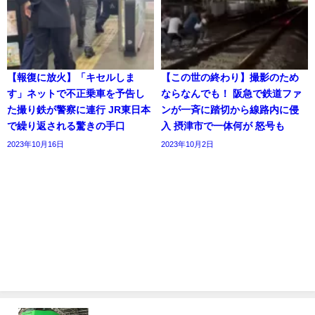
【報復に放火】「キセルしま
【この世の終わり】撮影のため
す」ネットで不正乗車を予告し
ならなんでも！ 阪急で鉄道ファ
た撮り鉄が警察に連行 JR東日本
ンが一斉に踏切から線路内に侵
で繰り返される驚きの手口
入 摂津市で一体何が 怒号も
2023年10月16日
2023年10月2日