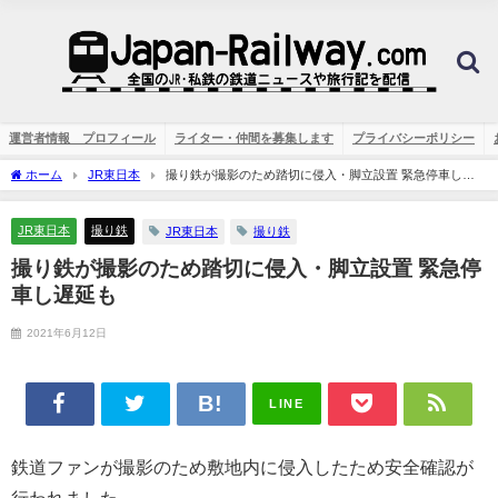
運営者情報 プロフィール
ライター・仲間を募集します
プライバシーポリシー
ホーム
JR東日本
撮り鉄が撮影のため踏切に侵入・脚立設置 緊急停車し遅
延も
JR東日本
撮り鉄
JR東日本
撮り鉄
撮り鉄が撮影のため踏切に侵入・脚立設置 緊急停
車し遅延も
2021年6月12日
LINE
鉄道ファンが撮影のため敷地内に侵入したため安全確認が
行われました。