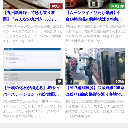
JR九州
JR東日本
【九州新幹線・特急も乗り放
【ムーンライトひたち爆誕】仙
題】「みんなの九州きっぷ」発
台14時前発の臨時快速＆特急ひ
売 JR九州全線2日間乗り放題6
たちが上野行で到着が明日の朝
2020年7月からJR九州の路線が乗り放題と
13日(土)夜の地震で運休中の東北新幹線の
なる「みんなの九州きっぷ」が発売される
代替手段として臨時に運転区間が延長した
回まで普通車指定席を予約可
に
ことが分かりました。土日祝の2日間利用
仙台発品川行の臨時快速＆特急ひたち22
能 2020年7月11日から利用可
することができ、全九...
号の列車到着が明朝にな...
能
JR
205系
【平成の化石が消える】JRサイ
【M17編成離脱】武蔵野線205系
バーステーション（指定席照
は残り1編成 撮影を巡り各地では
会）がリニューアル・スマホ対
騒ぎになり｢走る動物園｣状態
JRの指定席照会システム「JRサイバース
10月12日、武蔵野線205系M17編成が運用
テーション」のサイトがリニューアルされ
から離脱しました。残すことM20編成の1
応
ました。また、今回のリニューアルでPC
編成のみとなりましたが、鉄道ファンによ
のみでの表示のみ対応して...
る撮影の実態を紹...