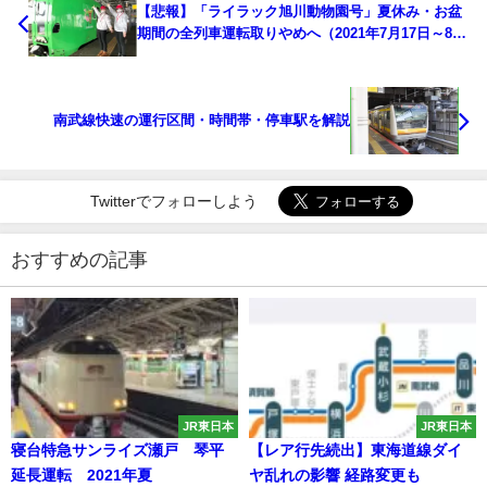
【悲報】「ライラック旭川動物園号」夏休み・お盆
期間の全列車運転取りやめへ（2021年7月17日～8月
29日まで）
南武線快速の運行区間・時間帯・停車駅を解説
Twitterでフォローしよう
おすすめの記事
JR東日本
JR東日本
寝台特急サンライズ瀬戸 琴平
【レア行先続出】東海道線ダイ
延長運転 2021年夏
ヤ乱れの影響 経路変更も