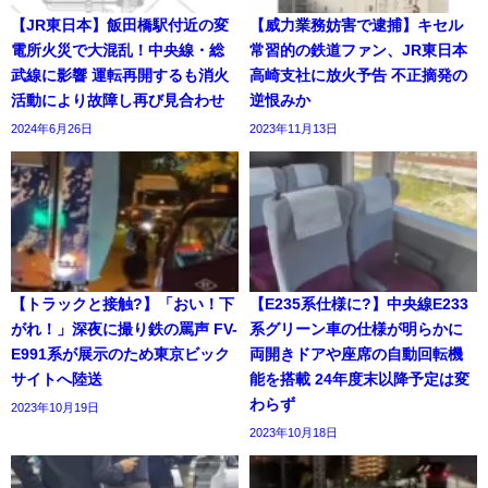
【JR東日本】飯田橋駅付近の変
【威力業務妨害で逮捕】キセル
電所火災で大混乱！中央線・総
常習的の鉄道ファン、JR東日本
武線に影響 運転再開するも消火
高崎支社に放火予告 不正摘発の
活動により故障し再び見合わせ
逆恨みか
2024年6月26日
2023年11月13日
【トラックと接触?】「おい！下
【E235系仕様に?】中央線E233
がれ！」深夜に撮り鉄の罵声 FV-
系グリーン車の仕様が明らかに
E991系が展示のため東京ビック
両開きドアや座席の自動回転機
サイトへ陸送
能を搭載 24年度末以降予定は変
わらず
2023年10月19日
2023年10月18日