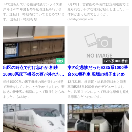
JRで運転している寝台特急サンライズ瀬
7月19日、首都圏のJR線では定期運用では
戸号は2021年夏も琴平延長運転を行いま
見られないレアな種別が続出しました。一
す。運転日、時刻表についてまとめていま
体何があったのでしょうか。
す。 運転日・時刻表 駅...
(adsbygoogle = w...
相鉄
E235系1000番台
出区の時点で付け忘れか 相鉄
案の定悲惨だったE235系1000番
10000系床下機器の蓋が外れたま
台の1番列車 現場の様子まとめ
ま運転か 乗客の指摘で発覚
相鉄10000系の床下機器の蓋が外れた状態
12月21日、横須賀・総武快速線向け新型
で運転をしていたことがわかりました。蓋
車両E235系1000番台がデビューしまし
はその後乗客の指摘によって取り付けられ
た。鉄道ファンによって現場は想像を超え
ました。 (adsby...
る悲惨さだったのです...