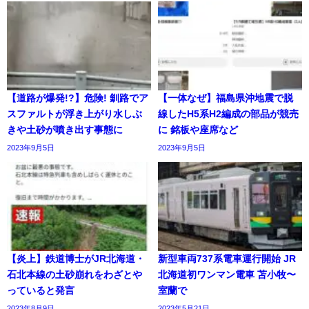
【道路が爆発!?】危険! 釧路でア
【一体なぜ】福島県沖地震で脱
スファルトが浮き上がり水しぶ
線したH5系H2編成の部品が競売
きや土砂が噴き出す事態に
に 銘板や座席など
2023年9月5日
2023年9月5日
【炎上】鉄道博士がJR北海道・
新型車両737系電車運行開始 JR
石北本線の土砂崩れをわざとや
北海道初ワンマン電車 苫小牧〜
っていると発言
室蘭で
2023年8月9日
2023年5月21日