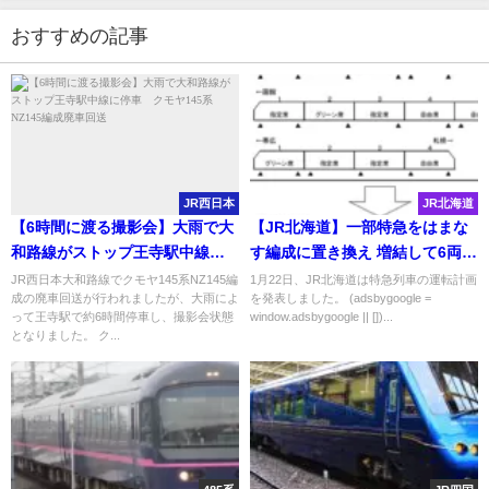
おすすめの記事
JR西日本
JR北海道
【6時間に渡る撮影会】大雨で大
【JR北海道】一部特急をはまな
和路線がストップ王寺駅中線に
す編成に置き換え 増結して6両以
停車 クモヤ145系NZ145編成廃
上で運転することも
JR西日本大和路線でクモヤ145系NZ145編
1月22日、JR北海道は特急列車の運転計画
成の廃車回送が行われましたが、大雨によ
を発表しました。 (adsbygoogle =
車回送
って王寺駅で約6時間停車し、撮影会状態
window.adsbygoogle || [])...
となりました。 ク...