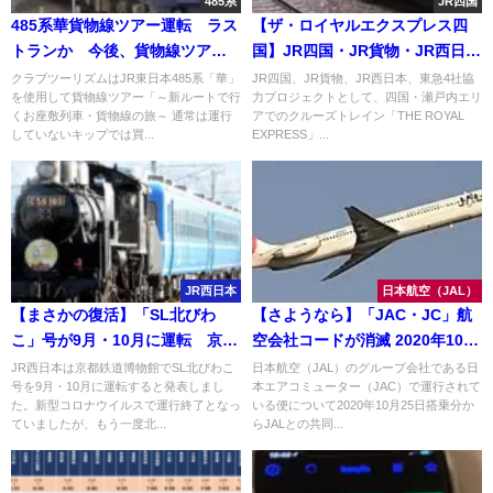
485系
JR四国
485系華貨物線ツアー運転 ラス
【ザ・ロイヤルエクスプレス四
トランか 今後、貨物線ツアー
国】JR四国・JR貨物・JR西日
はしばらく運転されない見通し
本・東急が協力
クラブツーリズムはJR東日本485系「華」
JR四国、JR貨物、JR西日本、東急4社協
を使用して貨物線ツアー「～新ルートで行
力プロジェクトとして、四国・瀬戸内エリ
くお座敷列車・貨物線の旅～ 通常は運行
アでのクルーズトレイン「THE ROYAL
していないキップでは買...
EXPRESS」...
JR西日本
日本航空（JAL）
【まさかの復活】「SL北びわ
【さようなら】「JAC・JC」航
こ」号が9月・10月に運転 京都
空会社コードが消滅 2020年10月
鉄道博物館で
24日で終了 22年間の歴史に幕
JR西日本は京都鉄道博物館でSL北びわこ
日本航空（JAL）のグループ会社である日
号を9月・10月に運転すると発表しまし
本エアコミューター（JAC）で運行されて
た。新型コロナウイルスで運行終了となっ
いる便について2020年10月25日搭乗分か
ていましたが、もう一度北...
らJALとの共同...