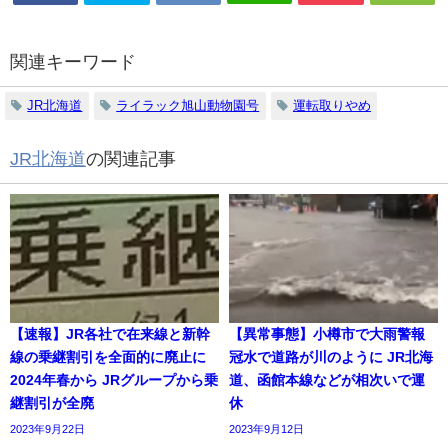
関連キーワード
JR北海道
ライラック旭山動物園号
運転取りやめ
JR北海道
の関連記事
【速報】JR各社で在来線と新幹
【異常事態】小樽市で大雨警報
線の乗継割引を全面的に廃止に
冠水で道路が川のように JR北海
2024年春から JRグループから乗
道、函館本線などが相次いで運
継割引が全廃
休
2023年9月22日
2023年9月12日