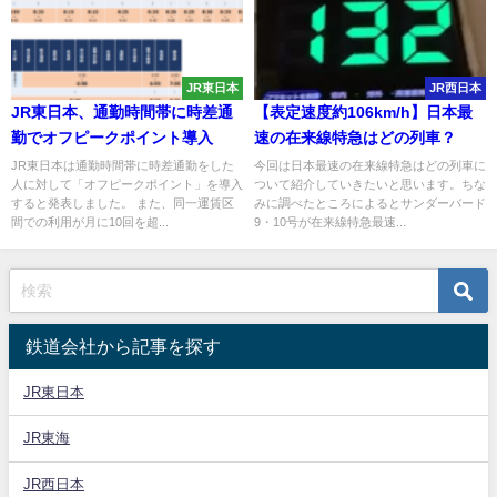
JR東日本
JR西日本
JR東日本、通勤時間帯に時差通
【表定速度約106km/h】日本最
勤でオフピークポイント導入
速の在来線特急はどの列車？
JR東日本は通勤時間帯に時差通勤をした
今回は日本最速の在来線特急はどの列車に
人に対して「オフピークポイント」を導入
ついて紹介していきたいと思います。ちな
すると発表しました。 また、同一運賃区
みに調べたところによるとサンダーバード
間での利用が月に10回を超...
9・10号が在来線特急最速...
鉄道会社から記事を探す
JR東日本
JR東海
JR西日本