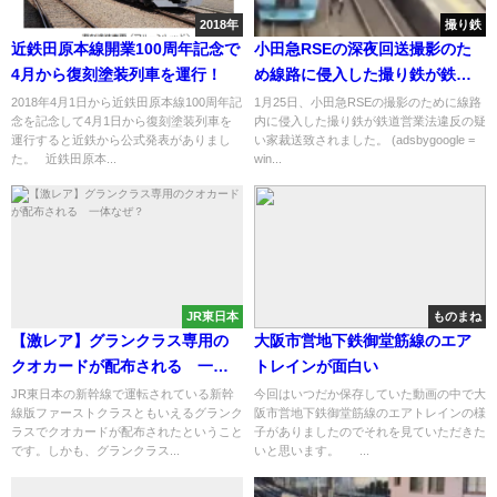
2018年
撮り鉄
近鉄田原本線開業100周年記念で
小田急RSEの深夜回送撮影のた
4月から復刻塗装列車を運行！
め線路に侵入した撮り鉄が鉄道
営業法違反で送致
2018年4月1日から近鉄田原本線100周年記
1月25日、小田急RSEの撮影のために線路
念を記念して4月1日から復刻塗装列車を
内に侵入した撮り鉄が鉄道営業法違反の疑
運行すると近鉄から公式発表がありまし
い家裁送致されました。 (adsbygoogle =
た。 近鉄田原本...
win...
JR東日本
ものまね
【激レア】グランクラス専用の
大阪市営地下鉄御堂筋線のエア
クオカードが配布される 一体
トレインが面白い
なぜ？
JR東日本の新幹線で運転されている新幹
今回はいつだか保存していた動画の中で大
線版ファーストクラスともいえるグランク
阪市営地下鉄御堂筋線のエアトレインの様
ラスでクオカードが配布されたということ
子がありましたのでそれを見ていただきた
です。しかも、グランクラス...
いと思います。 ...