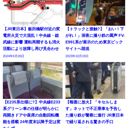
【JR東日本】飯田橋駅付近の変
【トラックと接触?】「おい！下
電所火災で大混乱！中央線・総
がれ！」深夜に撮り鉄の罵声 FV-
武線に影響 運転再開するも消火
E991系が展示のため東京ビック
活動により故障し再び見合わせ
サイトへ陸送
2024年6月26日
2023年10月19日
【E235系仕様に?】中央線E233
【報復に放火】「キセルしま
系グリーン車の仕様が明らかに
す」ネットで不正乗車を予告し
両開きドアや座席の自動回転機
た撮り鉄が警察に連行 JR東日本
能を搭載 24年度末以降予定は変
で繰り返される驚きの手口