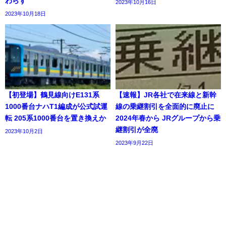
わらず
2023年10月16日
2023年10月18日
【初登場】鶴見線向けE131系
【速報】JR各社で在来線と新幹
1000番台ナハT1編成が公式試運
線の乗継割引を全面的に廃止に
転 205系1000番台を置き換えか
2024年春から JRグループから乗
継割引が全廃
2023年10月2日
2023年9月22日