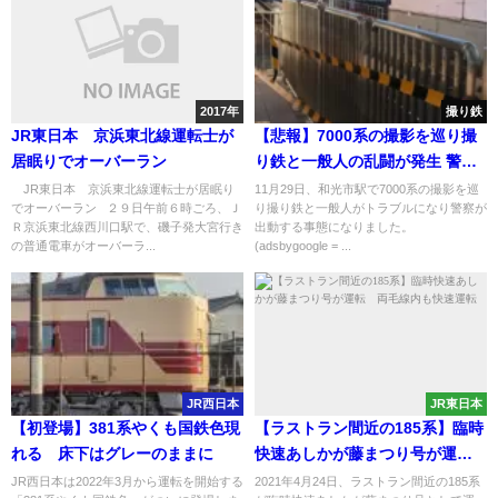
2017年
撮り鉄
JR東日本 京浜東北線運転士が
【悲報】7000系の撮影を巡り撮
居眠りでオーバーラン
り鉄と一般人の乱闘が発生 警察
が出動する騒動になりホームが
JR東日本 京浜東北線運転士が居眠り
11月29日、和光市駅で7000系の撮影を巡
でオーバーラン ２９日午前６時ごろ、Ｊ
り撮り鉄と一般人がトラブルになり警察が
封鎖
Ｒ京浜東北線西川口駅で、磯子発大宮行き
出動する事態になりました。
の普通電車がオーバーラ...
(adsbygoogle = ...
JR西日本
JR東日本
【初登場】381系やくも国鉄色現
【ラストラン間近の185系】臨時
れる 床下はグレーのままに
快速あしかが藤まつり号が運
転 両毛線内も快速運転
JR西日本は2022年3月から運転を開始する
2021年4月24日、ラストラン間近の185系