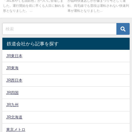
「381系やくも国鉄色」がついに登場しま
が臨時快速あしかが藤まつり号として運
した。運行開始を前に早くも人目に触れる
転、両毛線でも普段は運転されない快速列
形となりました。 ...
車が運転となりました...
鉄道会社から記事を探す
JR東日本
JR東海
JR西日本
JR四国
JR九州
JR北海道
東京メトロ