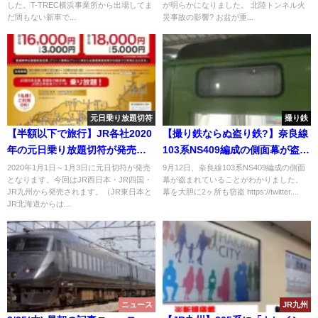
した。T-TREC横浜事業所から出場してま
が明らかになりました。 北陸トンネル火
だ間もない新車で...
災事故の影響? お盆が重...
元日乗り放題切符
撮り鉄
【半額以下で旅行】JR各社2020
【撮り鉄ならぬ盗り鉄?】奈良線
年の元日乗り放題切符が発売！
103系NS409編成の側面幕が盗ま
通常料金の半額以下で新幹線・
れる 留置を狙った犯行か
2020年1月1日～1月3日に元日切符が発売
9月12日、奈良線103系NS409編成の側面
となります。今回はJR西日本・JR四国・
幕が盗まれていることがわかりました。
特急に乗れる 値段・使い方・
JR九州から発売されます。（JR東日本と
幕を大胆に2ヶ所も窃盗 https://twitter....
注意点
JR北海道からは...
ニュース
JR九州