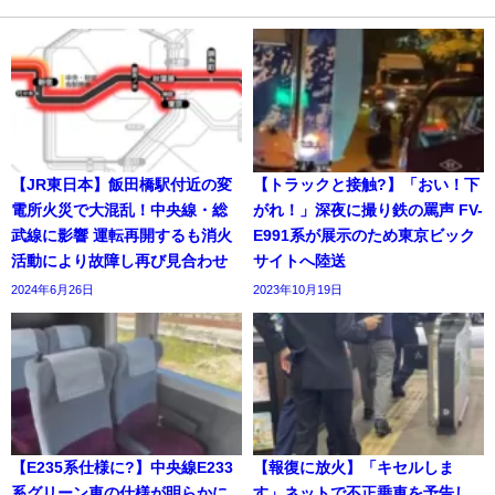
【JR東日本】飯田橋駅付近の変
【トラックと接触?】「おい！下
電所火災で大混乱！中央線・総
がれ！」深夜に撮り鉄の罵声 FV-
武線に影響 運転再開するも消火
E991系が展示のため東京ビック
活動により故障し再び見合わせ
サイトへ陸送
2024年6月26日
2023年10月19日
【E235系仕様に?】中央線E233
【報復に放火】「キセルしま
系グリーン車の仕様が明らかに
す」ネットで不正乗車を予告し