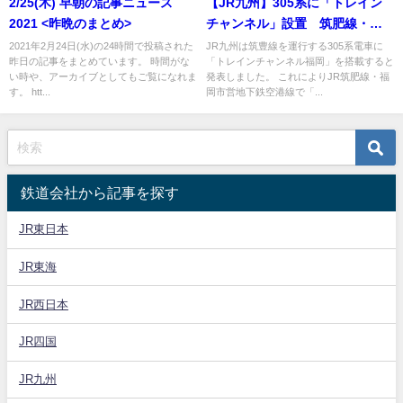
2/25(木) 早朝の記事ニュース
【JR九州】305系に「トレイン
2021 <昨晩のまとめ>
チャンネル」設置 筑肥線・福
岡市営地下鉄空港線でニュー
2021年2月24日(水)の24時間で投稿された
JR九州は筑豊線を運行する305系電車に
昨日の記事をまとめています。 時間がな
「トレインチャンネル福岡」を搭載すると
ス・天気予報が見れるように
い時や、アーカイブとしてもご覧になれま
発表しました。 これによりJR筑肥線・福
す。 htt...
岡市営地下鉄空港線で「...
鉄道会社から記事を探す
JR東日本
JR東海
JR西日本
JR四国
JR九州