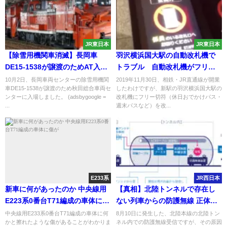
JR東日本
JR東日本
【除雪用機関車消滅】長岡車
羽沢横浜国大駅の自動改札機で
DE15-1538が譲渡のためAT入場
トラブル 自動改札機がフリー
回送表に例のメッセージが
切符を磁気不良にして他の駅の
10月2日、長岡車両センターの除雪用機関
2019年11月30日、相鉄・JR直通線が開業
車DE15-1538が譲渡のため秋田総合車両セ
したわけですが、新駅の羽沢横浜国大駅の
自動改札機を通れず
ンターに入場しました。 (adsbygoogle =
改札機にフリー切符（休日おでかけパス・
...
週末パスなど）を改...
E233系
JR西日本
新車に何があったのか 中央線用
【真相】北陸トンネルで存在し
E223系0番台T71編成の車体に傷
ない列車からの防護無線 正体が
が
明らかに
中央線用E233系0番台T71編成の車体に何
8月10日に発生した、北陸本線の北陸トン
かと擦れたような傷があることがわかりま
ネル内での防護無線受信ですが、その原因