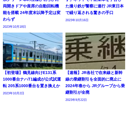
両開きドアや座席の自動回転機
た撮り鉄が警察に連行 JR東日本
能を搭載 24年度末以降予定は変
で繰り返される驚きの手口
わらず
2023年10月16日
2023年10月18日
【初登場】鶴見線向けE131系
【速報】JR各社で在来線と新幹
1000番台ナハT1編成が公式試運
線の乗継割引を全面的に廃止に
転 205系1000番台を置き換えか
2024年春から JRグループから乗
継割引が全廃
2023年10月2日
2023年9月22日