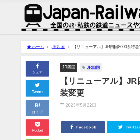
ホーム
JR四国
【リニューアル】JR四国8000系特
JR四国
JR四国
シェア
【リニューアル】JR四
装変更
Tweet
B!
2023年5月22日
はてブ
Facebook
Twitte
Pocket