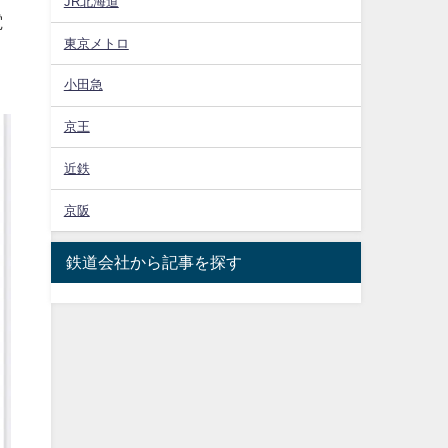
JR北海道
電
東京メトロ
四
小田急
京王
近鉄
京阪
鉄道会社から記事を探す