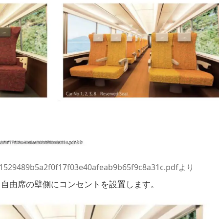
/a1529489b5a2f0f17f03e40afeab9b65f9c8a31c.pdfより
、自由席の壁側にコンセントを設置します。