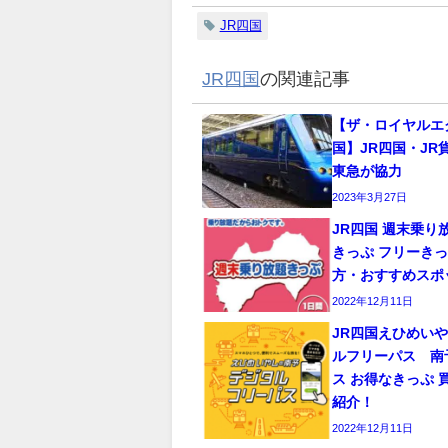
JR四国
JR四国
の関連記事
【ザ・ロイヤルエ
国】JR四国・JR
東急が協力
2023年3月27日
JR四国 週末乗り
きっぷ フリーきっ
方・おすすめスポ
2022年12月11日
JR四国えひめい
ルフリーパス 南
ス お得なきっぷ 
紹介！
2022年12月11日