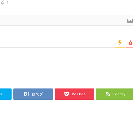
er
はてブ
Pocket
Feedly