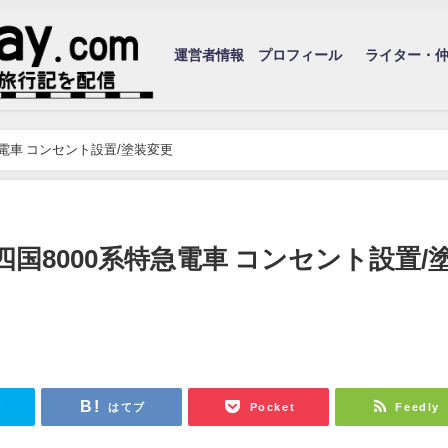
運営者情報 プロフィール
ライター・
急電車 コンセント設置/塗装変更
国8000系特急電車 コンセント設置/
r
はてブ
Pocket
Feedly