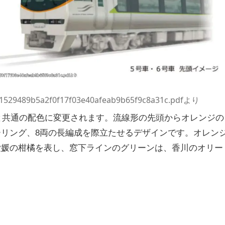
/a1529489b5a2f0f17f03e40afeab9b65f9c8a31c.pdfより
車と共通の配色に変更されます。流線形の先頭からオレンジの
リング、8両の長編成を際立たせるデザインです。オレン
愛媛の柑橘を表し、窓下ラインのグリーンは、香川のオリー