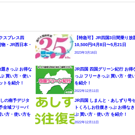
クスプレス四
【特急可】JR四国3日間乗り放
貨物・JR西日本・
10,500円/4月8日〜5月21日
2023年3月16日
放題きっぷ お得な
JR四国 四国グリーン紀行 お得
ぷ 買い方・使い
っぷ フリーきっぷ 買い方・使
ットを紹介！
を紹介！
2022年12月11日
やしの南予デジタ
JR四国 しまんと・あしずり号
予全域フリーパ
トくろしお往復きっぷ お得なき
買い方・使い方を
ぷ 買い方・使い方 を紹介！
2022年12月11日