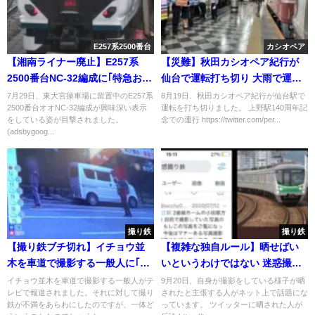
E257系2500番台
カシオペア
【湘南ライナー廃止】E257系
【災難】秋田カシオペア紀行が
2500番台NC-32編成に｢特急おだ
仙台で運転打ち切り 大雨で運転
わら｣表示が
見合わせ 撮り鉄乱入で緊急停車
7月29日、東大宮操車場に留置中のE257系
8月19日、秋田カシオペア紀行が仙台駅で
2500番台オオNC-32編成が興味深い表示
運転を打ち切りました。 上野駅140周年記
も
をしている姿が目撃されました。
念での運行 https://twitter.com/per...
(adsbygoog...
撮り鉄
撮り鉄
【撮り鉄ブチ切れ】イチョウ並
【複雑な独自ルール】晒せばい
木を車道で撮影する一般人に｢な
いというわけではない 迷惑撮り
んで俺らだけ叩かれるんだ｣
鉄に遭遇したらどうすればいい
イチョウ並木を車道で撮影する一般人がテ
9月20日、自身が撮影をしている様子が晒
レビで報道されました。それに対して撮り
されたと主張する人がネット上で話題にな
のか 実際に晒された側が反論
鉄が不満をあらわにしたのですが、一体ど
っています。 ツイッターに晒された人が