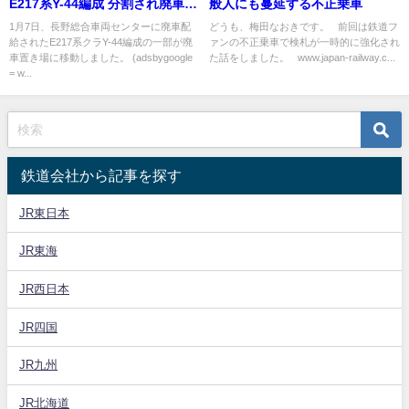
E217系Y-44編成 分割され廃車置
般人にも蔓延する不正乗車
き場に移動 一部車両は工場へ
1月7日、長野総合車両センターに廃車配
どうも、梅田なおきです。 前回は鉄道フ
給されたE217系クラY-44編成の一部が廃
ァンの不正乗車で検札が一時的に強化され
車置き場に移動しました。 (adsbygoogle
た話をしました。 www.japan-railway.c...
= w...
鉄道会社から記事を探す
JR東日本
JR東海
JR西日本
JR四国
JR九州
JR北海道