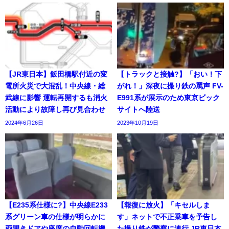
【JR東日本】飯田橋駅付近の変
【トラックと接触?】「おい！下
電所火災で大混乱！中央線・総
がれ！」深夜に撮り鉄の罵声 FV-
武線に影響 運転再開するも消火
E991系が展示のため東京ビック
活動により故障し再び見合わせ
サイトへ陸送
2024年6月26日
2023年10月19日
【E235系仕様に?】中央線E233
【報復に放火】「キセルしま
系グリーン車の仕様が明らかに
す」ネットで不正乗車を予告し
両開きドアや座席の自動回転機
た撮り鉄が警察に連行 JR東日本