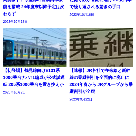
能を搭載 24年度末以降予定は変
で繰り返される驚きの手口
わらず
2023年10月16日
2023年10月18日
【初登場】鶴見線向けE131系
【速報】JR各社で在来線と新幹
1000番台ナハT1編成が公式試運
線の乗継割引を全面的に廃止に
転 205系1000番台を置き換えか
2024年春から JRグループから乗
継割引が全廃
2023年10月2日
2023年9月22日