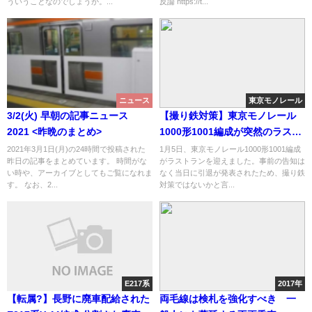
ういうことなのでしょうか。...
反論 https://t...
ニュース
東京モノレール
3/2(火) 早朝の記事ニュース
【撮り鉄対策】東京モノレール
2021 <昨晩のまとめ>
1000形1001編成が突然のラスト
ラン 事前の告知はなく引退は当
2021年3月1日(月)の24時間で投稿された
1月5日、東京モノレール1000形1001編成
昨日の記事をまとめています。 時間がな
がラストランを迎えました。事前の告知は
日に発表
い時や、アーカイブとしてもご覧になれま
なく当日に引退が発表されたため、撮り鉄
す。 なお、2...
対策ではないかと言...
E217系
2017年
【転属?】長野に廃車配給された
両毛線は検札を強化すべき 一