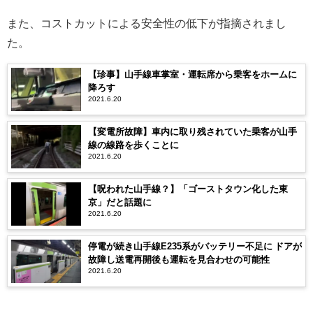
また、コストカットによる安全性の低下が指摘されまし
た。
【珍事】山手線車掌室・運転席から乗客をホームに
降ろす
2021.6.20
【変電所故障】車内に取り残されていた乗客が山手
線の線路を歩くことに
2021.6.20
【呪われた山手線？】「ゴーストタウン化した東
京」だと話題に
2021.6.20
停電が続き山手線E235系がバッテリー不足に ドアが
故障し送電再開後も運転を見合わせの可能性
2021.6.20