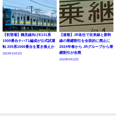
【初登場】鶴見線向けE131系
【速報】JR各社で在来線と新幹
1000番台ナハT1編成が公式試運
線の乗継割引を全面的に廃止に
転 205系1000番台を置き換えか
2024年春から JRグループから乗
継割引が全廃
2023年10月2日
2023年9月22日