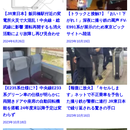
【JR東日本】飯田橋駅付近の変
【トラックと接触?】「おい！下
電所火災で大混乱！中央線・総
がれ！」深夜に撮り鉄の罵声 FV-
武線に影響 運転再開するも消火
E991系が展示のため東京ビック
活動により故障し再び見合わせ
サイトへ陸送
2024年6月26日
2023年10月19日
【E235系仕様に?】中央線E233
【報復に放火】「キセルしま
系グリーン車の仕様が明らかに
す」ネットで不正乗車を予告し
両開きドアや座席の自動回転機
た撮り鉄が警察に連行 JR東日本
能を搭載 24年度末以降予定は変
で繰り返される驚きの手口
わらず
2023年10月16日
2023年10月18日