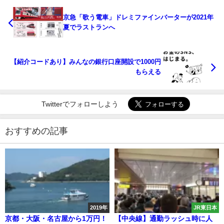
京急「歌う電車」ドレミファインバーターが2021年
夏でラストランへ
【紹介コードあり】みんなの銀行口座開設で1000円
もらえる
Twitterでフォローしよう
おすすめの記事
2019年
JR東日本
京都・大阪・名古屋から1万円！
【中央線】通勤ラッシュ時に人