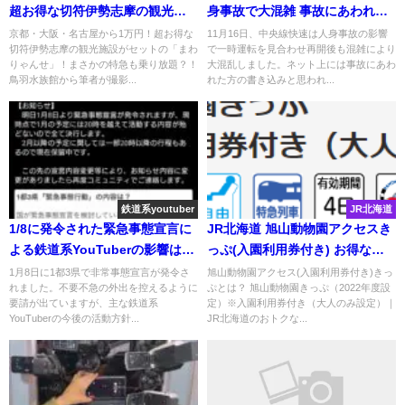
超お得な切符伊勢志摩の観光施
身事故で大混雑 事故にあわれた
設がセットの「まわりゃん
方が残したと思われる書き込み
京都・大阪・名古屋から1万円！超お得な
11月16日、中央線快速は人身事故の影響
切符伊勢志摩の観光施設がセットの「まわ
で一時運転を見合わせ再開後も混雑により
せ」！まさかの特急も乗り放
が発見される
りゃんせ」！まさかの特急も乗り放題？！
大混乱しました。ネット上には事故にあわ
題？！
鳥羽水族館から筆者が撮影...
れた方の書き込みと思われ...
鉄道系youtuber
JR北海道
1/8に発令された緊急事態宣言に
JR北海道 旭山動物園アクセスき
よる鉄道系YouTuberの影響は?
っぷ(入園利用券付き) お得なき
活動方針まとめ 自粛に対して全
っぷ 買い方・使い方・旭山動物
1月8日に1都3県で非常事態宣言が発令さ
旭山動物園アクセス(入園利用券付き)きっ
れました。不要不急の外出を控えるように
ぷとは？ 旭山動物園きっぷ（2022年度設
ての予定決行も
園を紹介！
要請が出ていますが、主な鉄道系
定）※入園利用券付き（大人のみ設定）｜
YouTuberの今後の活動方針...
JR北海道のおトクな...