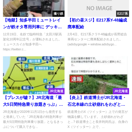
撮り鉄
E217系
【地獄】知多半田ミュートレイ
【初の昼スジ】E217系Y-48編成
ンが鉄オタ専用列車に デッキが
廃車配給
通れない 前面展望は撮れないの
12月19日、名鉄で臨時特急「太田川駅高
2月4日、E217系クラY-48編成が長野総合
架化10周年記念号」が運転されました。
車両センターに廃車配給されました。
になぜ？
ミュースカイが知多半田へ
(adsbygoogle = window.adsbygo...
https://twitter.c...
JR北海道
JR北海道
【プレスが嘘？】JR北海道「最
【炎上】鉄道博士がJR北海道・
大5日間特急乗り放題きっぷ」が
石北本線の土砂崩れをわざとや
購入できないトラブル 全旅行
っていると発言
JR北海道が2020年11月1日から発売する
鉄道博士のX（ツイッター）上での発言が
と発表していた「JR北海道の特急列車が
物議を醸しています。 土砂崩れがわざ
会社で取り扱いなし
最大5日間特急列車乗り放題」となるきっ
と...? 鉄道博士こと長井利尚氏は、自身の
ぷについて購入できな...
X（ツイッター）上で、...