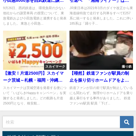
小田急8000形を西武鉄道に譲渡
引退へ 「湘南ライナー」は特
国分寺線や西武秩父線など置き
急化で廃止 2021年3月ダイヤ改
9月26日、西武鉄道は、環境負荷の少ない
JR東日本は2021年3月のダイヤ改正から東
他社からの譲受車両 の授受について、東
海道線特急で走行する列車をすべてE257
換えか
正で値上げ・指定席料金に
急電鉄および小田急電鉄と連携すると発表
系に統一すると発表しました。これに伴い
しました。 東急と小田急...
185系は「踊り子...
スカイマーク
撮り鉄
【激安！片道2500円】スカイマ
【唖然】鉄道ファンが駅員の制
ーク茨城～札幌・福岡・沖縄・
止を振り切りホームドアをよじ
神戸便
登り暴行 ｢どんだけ待ったと思っ
スカイマークは茨城空港を発着する便につ
鉄道ファンが目の前で駅員が制止している
いて「いばらきHappyキャンペーン」を実
にも関わらず、無理やりホームドアを乗り
てるんだよ｣｢二度と金払わねえ
施すると発表しました。どの航路も片道
越え暴行をする事件がありました。 鉄道
ぞ｣
2500円となり、格安航...
ファンvs駅員 駅員「下げ...