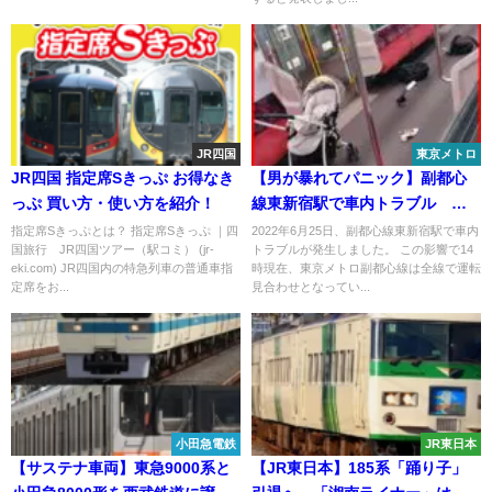
JR四国
東京メトロ
JR四国 指定席Sきっぷ お得なき
【男が暴れてパニック】副都心
っぷ 買い方・使い方を紹介！
線東新宿駅で車内トラブル 運
転見合わせ ベビーカーやカバ
指定席Sきっぷとは？ 指定席Sきっぷ ｜四
2022年6月25日、副都心線東新宿駅で車内
国旅行 JR四国ツアー（駅コミ） (jr-
トラブルが発生しました。 この影響で14
ンが散乱 一体何が
eki.com) JR四国内の特急列車の普通車指
時現在、東京メトロ副都心線は全線で運転
定席をお...
見合わせとなってい...
小田急電鉄
JR東日本
【サステナ車両】東急9000系と
【JR東日本】185系「踊り子」