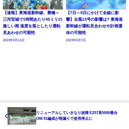
【速報】東海道新幹線、豊橋～
【7日～9日にかけて全線に影
三河安城で1時間あたり45ミリの
響】台風13号の影響は? 東海道
激しい雨 速度を落としたり運転
新幹線が運転見合わせや計画運
見あわせの可能性
休の可能性
2023年9月11日
2023年9月7日
リニューアルしていきなり故障 E257系5000番台
OM-91編成が雨漏りで使用停止に