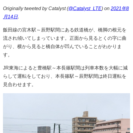
Originally tweeted by Catalyst (
@Catalyst_LTE
) on
2021年8
月14日
.
飯田線の宮木駅～辰野駅間にある鉄道橋が、橋脚の根元を
流され傾いてしまっています。正面から見るとくの字に曲
がり、横から見ると橋自体が凹んでいることがわかりま
す。
JR東海によると豊橋駅～本長篠駅間は列車本数を大幅に減
らして運転をしており、本長篠駅～辰野駅間は終日運転を
見合わせます。