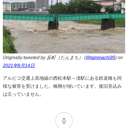
Originally tweeted by 反町（たんまち） (
@tammachi95
) on
2021年8月14日
.
アルピコ交通上高地線の西松本駅～渚駅にある鉄道橋も同
様な被害を受けました。橋脚が傾いています。復旧見込み
は立っていません。
0