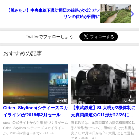
【川みたい】中央東線下諏訪周辺の線路が水没 ガソ
リンの供給が困難に
Twitterでフォローしよう
おすすめの記事
未分類
SL大樹
Cities: Skylines(シティーズスカ
【東武鉄道】SL大樹が2機体制に
イライン)が2019年2月セールで
元真岡鐵道のC11形が12/26にデ
75％OFF
ビュー 三重連での運転も計画
steam公式サイトから引用 街づくりゲーム
東武鉄道は、元真岡鐵道の蒸気機関車C11
Cities: Skylines シティーズスカイライン
形325号機について、運転に向けた整備を
が、2019年2月セールで75％OFF...
完了し12月26日から｢SL大樹｣として運転
すると発表しまし...