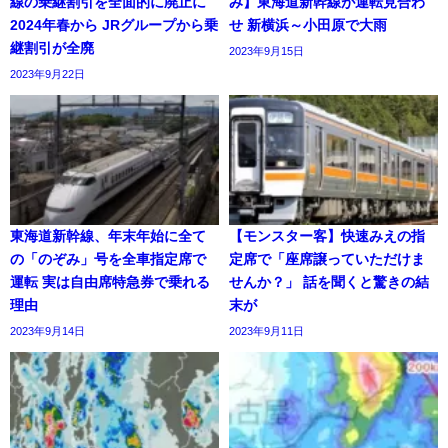
線の乗継割引を全面的に廃止に
み】東海道新幹線が運転見合わ
2024年春から JRグループから乗
せ 新横浜～小田原で大雨
継割引が全廃
2023年9月15日
2023年9月22日
東海道新幹線、年末年始に全て
【モンスター客】快速みえの指
の「のぞみ」号を全車指定席で
定席で「座席譲っていただけま
運転 実は自由席特急券で乗れる
せんか？」 話を聞くと驚きの結
理由
末が
2023年9月14日
2023年9月11日