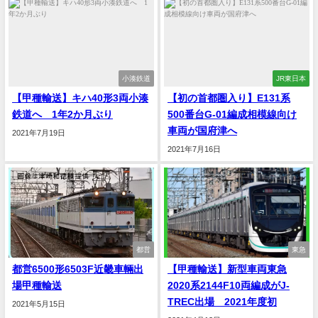
小湊鉄道
JR東日本
【甲種輸送】キハ40形3両小湊
【初の首都圏入り】E131系
鉄道へ 1年2か月ぶり
500番台G-01編成相模線向け
車両が国府津へ
2021年7月19日
2021年7月16日
都営
東急
都営6500形6503F近畿車輛出
【甲種輸送】新型車両東急
場甲種輸送
2020系2144F10両編成がJ-
TREC出場 2021年度初
2021年5月15日