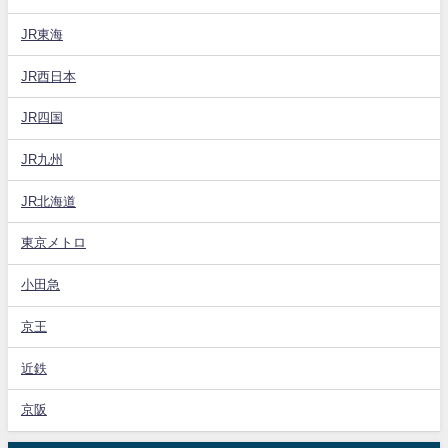
JR東海
JR西日本
JR四国
JR九州
JR北海道
東京メトロ
小田急
京王
近鉄
京阪