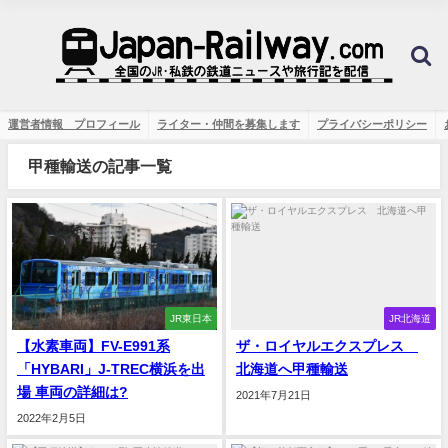
運営者情報 プロフィール
ライター・仲間を募集します
プライバシーポリシー
甲種輸送の記事一覧
JR東日本
JR北海道
【水素車両】FV-E991系
ザ・ロイヤルエクスプレス
「HYBARI」J-TREC横浜を出
北海道へ甲種輸送
場 車両の詳細は?
2021年7月21日
2022年2月5日