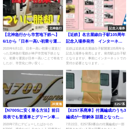
北神急行
記念入場券
【北神急行から市営地下鉄へ】
【近鉄】名古屋線白子駅105周年
6/1から「日本一高い初乗り運
記念入場券発売 インターネッ
賃」は消えるも標高の高さ・駅
トで事前受付 鈴鹿線三日市な
2020年6月1日、日本一高い初乗り運賃だ
近鉄は近鉄名古屋線白子駅開業105周年を
った北神急行電鉄が神戸市営地下鉄とな
記念入場券を発売します。発売駅は白子駅
間の長さは日本一へ
ど駅員無配置駅含む9駅がセット
り、初乗り運賃が日本一高いことで有名で
となりますが、事前にインターネットでの
したが、市営化に伴い安く...
受付が必要となります。 ...
JR東海
E257系
【N700Sに安く乗る方法】前日
【E257系廃車】付属編成のうち3
発表でも普通車とグリーン車に
編成が一部解体 話題となった譲
「ぷらっとこだま」か「EX予
渡はなかったことに
2020年7月にデビューしたばかりの
7月22日、E257系0番台の付属編成が一部