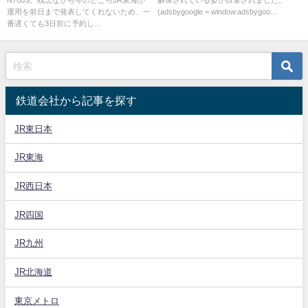
N700S。残念ながら今のところJR東海が
解体されている姿が目撃されました。
約」で安く乗ろう
運用を前日まで発表してくれないため、一
(adsbygoogle = window.adsbygoo...
番遅くても3日前に予約し...
鉄道会社から記事を探す
JR東日本
JR東海
JR西日本
JR四国
JR九州
JR北海道
東京メトロ