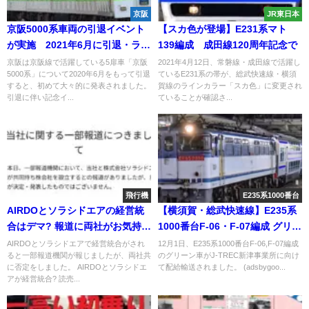
京阪
JR東日本
京阪5000系車両の引退イベント
【スカ色が登場】E231系マト
が実施 2021年6月に引退・ラス
139編成 成田線120周年記念で
トランと発表
京阪は京阪線で活躍している5扉車「京阪
2021年4月12日、常磐線・成田線で活躍し
5000系」について2020年6月をもって引退
ているE231系の帯が、総武快速線・横須
すると、初めて大々的に発表されました。
賀線のラインカラー「スカ色」に変更され
引退に伴い記念イ...
ていることが確認さ...
飛行機
E235系1000番台
AIRDOとソラシドエアの経営統
【横須賀・総武快速線】E235系
合はデマ? 報道に両社がお気持ち
1000番台F-06・F-07編成 グリー
表明
ン車がJ-TREC新津に配給輸送
AIRDOとソラシドエアで経営統合がされ
12月1日、E235系1000番台F-06,F-07編成
ると一部報道機関が報じましたが、両社共
のグリーン車がJ-TREC新津事業所に向け
に否定をしました。 AIRDOとソラシドエ
て配給輸送されました。 (adsbygoo...
アが経営統合? 読売...