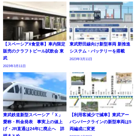
【スペーシアX食堂車】車内限定
東武野田線向け新型車両 新推進
販売のクラフトビール試飲会 東
システム・バッテリーを搭載
武
2023年3月11日
2023年3月11日
東武鉄道新型スペーシア「Ｘ」
【利用客減少で減車】東武アー
愛称・料金発表 事実上の値上
バンパークラインの新型車両は5
げ・JR直通は24年に廃止へ 詳
両編成に変更
細まとめ