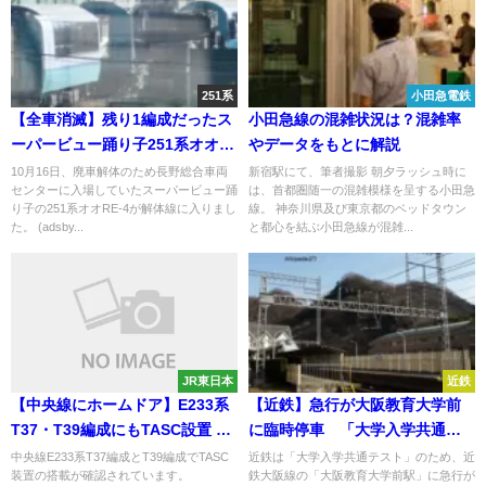
251系
小田急電鉄
【全車消滅】残り1編成だったス
小田急線の混雑状況は？混雑率
ーパービュー踊り子251系オオ
やデータをもとに解説
RE-4編成が解体される
10月16日、廃車解体のため長野総合車両
新宿駅にて、筆者撮影 朝夕ラッシュ時に
センターに入場していたスーパービュー踊
は、首都圏随一の混雑模様を呈する小田急
り子の251系オオRE-4が解体線に入りまし
線。 神奈川県及び東京都のベッドタウン
た。 (adsby...
と都心を結ぶ小田急線が混雑...
JR東日本
近鉄
【中央線にホームドア】E233系
【近鉄】急行が大阪教育大学前
T37・T39編成にもTASC設置 未
に臨時停車 「大学入学共通テ
搭載編成も順次施行か
スト」のため
中央線E233系T37編成とT39編成でTASC
近鉄は「大学入学共通テスト」のため、近
装置の搭載が確認されています。
鉄大阪線の「大阪教育大学前駅」に急行が