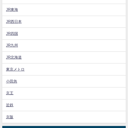
JR東海
JR西日本
JR四国
JR九州
JR北海道
東京メトロ
小田急
京王
近鉄
京阪