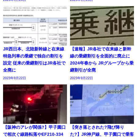
JR西日本、北陸新幹線と在来線
【速報】JR各社で在来線と新幹
特急列車の乗継で独自の割引を
線の乗継割引を全面的に廃止に
設定 従来の乗継割引はJR各社で
2024年春から JRグループから乗
全廃に
継割引が全廃
2023年9月22日
2023年9月22日
【阪神のアレが関係?】甲子園口
【突き落とされた?飛び降り
で相次ぐ線路転落やEF210-334
た?】JR神戸線、甲子園口で乗客