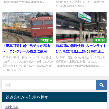
(adsbygoogle = window.adsbygoo...
臨時停車すると発表しました。 臨時停車
が行われるのは2021年1...
JR東日本
JR東日本
【廃車回送】越中島チキが郡山
E657系の臨時快速｢ムーンライト
へ ロングレール輸送に使用
ひたち22号｣は上野に8時間遅れ
で到着 2:38着
2021年4月8日、長らくロングレール輸送
2月16日、遅れていた特急ひたち22号が8
に使用されていた越中島チキが郡山に廃車
時間遅れで上野駅に到着しました。
回送されました。越中島チキは2021年3月
(adsbygoogle = window.adsbygoogl...
12日にラストラン...
鉄道会社から記事を探す
JR東日本