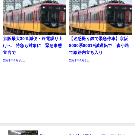
京阪最大30％減便・終電繰り上
【迷惑撮り鉄で緊急停車】京阪
げへ 特急も対象に 緊急事態
8000系8001F試運転で 森小路
宣言で
で線路内立ち入り
2021年4月26日
2021年4月1日