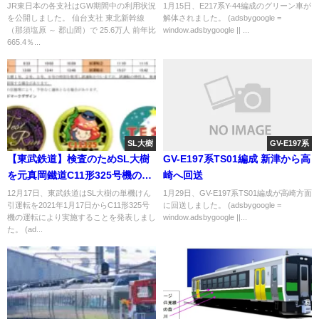
見られず
JR東日本の各支社はGW期間中の利用状況
1月15日、E217系Y-44編成のグリーン車が
を公開しました。 仙台支社 東北新幹線
解体されました。 (adsbygoogle =
（那須塩原 ～ 郡山間）で 25.6万人 前年比
window.adsbygoogle || ...
665.4％...
SL大樹
GV-E197系
【東武鉄道】検査のためSL大樹
GV-E197系TS01編成 新津から高
を元真岡鐵道C11形325号機の単
崎へ回送
機けん引で運転 公開試運転では
12月17日、東武鉄道はSL大樹の単機けん
1月29日、GV-E197系TS01編成が高崎方面
引運転を2021年1月17日からC11形325号
に回送しました。 (adsbygoogle =
記念ヘッドマークも
機の運転により実施することを発表しまし
window.adsbygoogle ||...
た。 (ad...