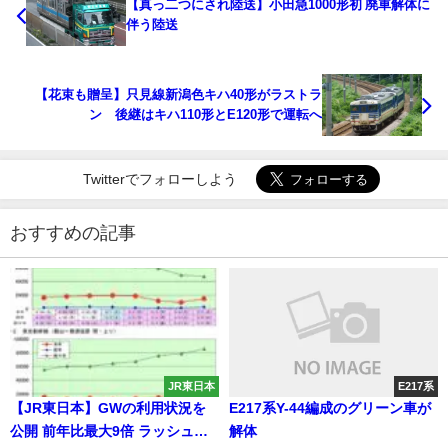
【真っ二つにされ陸送】小田急1000形初 廃車解体に
伴う陸送
【花束も贈呈】只見線新潟色キハ40形がラストラ
ン 後継はキハ110形とE120形で運転へ
Twitterでフォローしよう
おすすめの記事
JR東日本
E217系
【JR東日本】GWの利用状況を
E217系Y-44編成のグリーン車が
公開 前年比最大9倍 ラッシュは
解体