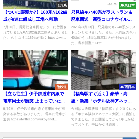
189系
JR東日本
【ついに譲渡か?】189系N102編
只見線キハ40系がラストラン＆
成が6連に組成し工場へ移動
廃車回送 新型コロナウイルス
で旅行商品は中止
7月20日、長野総合車両センターに留置さ
2020年3月13日、只見線のキハ40系がラス
れている189系N102編成に動きがありまし
トランとなりました。また、只見線のキハ
た。 久しぶりに189系が動く https://twit...
40系のうち3両は廃車回送が行われまし
た。当初新型コロナ...
他鉄道
JR西日本
【立ち往生】伊予鉄道市内線で
【福島駅すぐ近く】豪華・高
電車同士が衝突 止まっていた電
級・新築「ホテル阪神アネック
車に追突か 原因は?
ス大阪」に宿泊してみた 37平
9月9日、伊予鉄道市内線で電車同士が衝
今回は大阪環状線「福島駅」すぐ近くにあ
突する事故がありました。 電車に電車が
る「ホテル阪神アネックス大阪」に宿泊し
米の広さのあるトリプルに宿泊
追突 https://twitter.com/yokoyanof...
てきました。まだ開業してから1年しか経
っておらず、中はかなり綺麗...