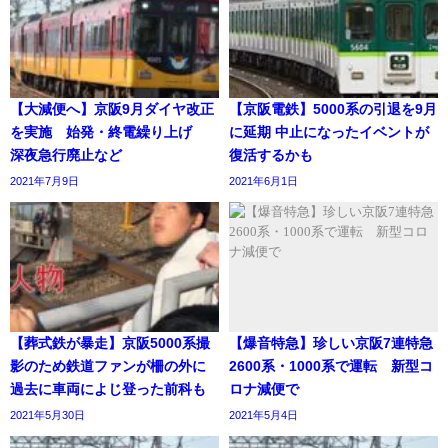
【大減便へ】京阪9月ダイヤ改正
【京阪電鉄】5000系の引退を9月
を実施 始発・終電繰り上げ
に延期 中止になったイベントが
深夜急行廃止など
復活するかも
2021年7月9日
2021年6月1日
【葬式鉄が暴走】京阪5000系撮
【爆音特急】珍しい京阪7連特急
影のため鉄道ファンが柵の外に
2600系・1000系で運転 新型コ
過去に車両によじ登った前科も
ロナ減便で
2021年5月30日
2021年5月4日