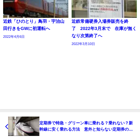
近鉄「ひのとり」鳥羽・宇治山
近鉄常備硬券入場券販売を終
田行きをGWに初運転へ
了 2022年3月末で 在庫が無く
なり次第終了へ
2022年4月6日
2022年3月10日
定期券で特急・グリーン車に乗れる？乗れない？新
幹線に安く乗れる方法 意外と知らない定期券のル
ール