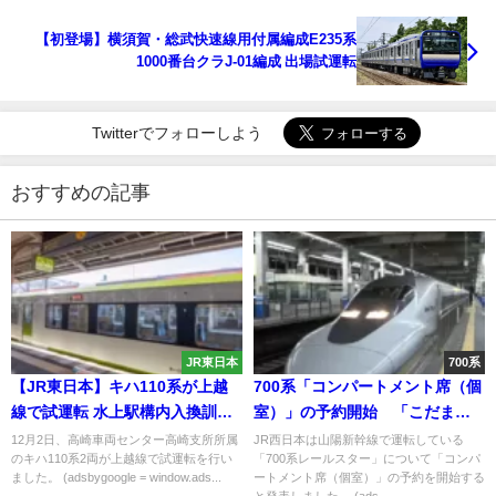
【初登場】横須賀・総武快速線用付属編成E235系
1000番台クラJ-01編成 出場試運転
Twitterでフォローしよう
おすすめの記事
JR東日本
700系
【JR東日本】キハ110系が上越
700系「コンパートメント席（個
線で試運転 水上駅構内入換訓練
室）」の予約開始 「こだまレ
を実施 一体なぜ?
ールスター」のみ設定へ
12月2日、高崎車両センター高崎支所所属
JR西日本は山陽新幹線で運転している
のキハ110系2両が上越線で試運転を行い
「700系レールスター」について「コンパ
ました。 (adsbygoogle = window.ads...
ートメント席（個室）」の予約を開始する
と発表しました。 (ads...