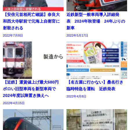
【安倍元首相死亡確認】奈良大
近鉄新型一般車両導入詳細発
和西大寺駅前で元海上自衛官に
表 2024年秋登場 24年ぶりの
射殺される
新車
2022年7月8日
2022年5月17日
【近鉄】運賃値上げ最大680円
【名古屋に行かない】桑名行き
ボロい旧型車両を新型車両で
臨時特急を運転 近鉄発表
2024年度以降置き換えへ
2022年4月8日
2022年4月15日