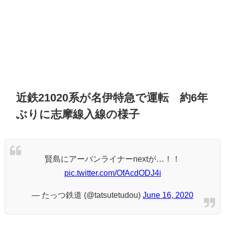
近鉄21020系が名伊特急で運転 約6年
ぶりに志摩線入線の様子
賢島にアーバンライナーnextが…！！
pic.twitter.com/OfAcdODJ4i
— たっつ鉄道 (@tatsutetudou)
June 16, 2020