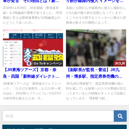
車が走る その理由とは？新快
り鉄が線路内侵入 イメージを下
速は12両編成なのにどうして？
げるなとその様子をツイッター
2019年11月28日、JR京都線（東海道本
高架にも関わらず線路内に侵入し撮影をし
線）を1両編成の電車が走りました。JR京
た4人組の撮り鉄が話題になっています。
載せた投稿者が鉄オタに叩かれ
都線と言えば新快速電車が12両編成なの
ところがその様子をツイッターに載せた投
てしまう
にどうして走ったの...
稿者が鉄オタの標的になって...
Go Toキャンペーン
JR九州
【JR東海ツアーズ】京都・奈
【副駅長が監視・脅迫】JR九
良・四国「新幹線ダイレクトパ
州・博多駅、指定席券売機の混
ック」などはGOTO一時終了が
雑を隠蔽するため客への警戒が
JR東海ツアーズは「新幹線ダイレクトパ
JR九州の博多駅で、指定席券売機の前に
ック」「ひさびさ旅割引」などのJR＋宿
列を成している旅客へのスマホ警戒が目立
発表 大阪は継続
常態化？
のほか、JR日帰りプランについてGOTO
ってきているとの情報がネット上で話題と
の給付枠が超えたため、G...
なっています。 博多駅で副...