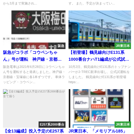
から3月まで実施され...
す。 また、予定が決まってい...
阪急
JR東日本
阪急がコラボ「コウペンちゃ
【初登場】鶴見線向けE131系
ん」号が運転 神戸線・京都
1000番台ナハT1編成が公式試運
線・宝塚線に1本ずつ導入（2021
転 205系1000番台を置き換えか
阪急電車は2021年6月28日にコウペンちゃ
10月2日、鶴見線向けE131系のトップナン
ん号を運転すると発表しました。神戸線・
バーがJ-TREC新津出場し、公式試運転を
年7月14日㈭から運転）
京都線・宝塚線に各1本ずつです。 車体ラ
しました。 鶴見線向けE131系が初登場
ッピング・コウペン...
https:...
E257系2000番台
JR東日本
【全13編成】投入予定のE257系
JR東日本、「メモリアル185」