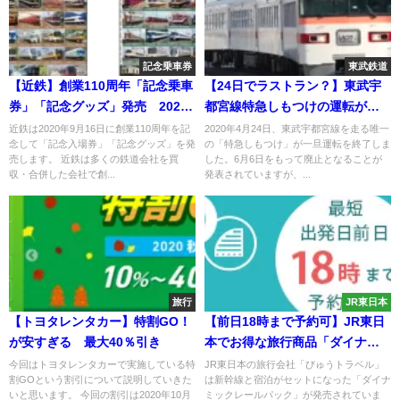
記念乗車券
東武鉄道
【近鉄】創業110周年「記念乗車
【24日でラストラン？】東武宇
券」「記念グッズ」発売 2020
都宮線特急しもつけの運転が一
年9月16日が記念日 東海・関西
旦終了 宇都宮市は首都圏で唯
近鉄は2020年9月16日に創業110周年を記
2020年4月24日、東武宇都宮線を走る唯一
念して「記念入場券」「記念グッズ」を発
の「特急しもつけ」が一旦運転を終了しま
版発売
一在来線特急が走らない県庁所
売します。 近鉄は多くの鉄道会社を買
した。6月6日をもって廃止となることが
在地に
収・合併した会社で創...
発表されていますが、...
旅行
JR東日本
【トヨタレンタカー】特割GO！
【前日18時まで予約可】JR東日
が安すぎる 最大40％引き
本でお得な旅行商品「ダイナミ
ックレールパック」発売
今回はトヨタレンタカーで実施している特
JR東日本の旅行会社「びゅうトラベル」
割GOという割引について説明していきた
は新幹線と宿泊がセットになった「ダイナ
いと思います。 今回の割引は2020年10月
ミックレールパック」が発売されていま