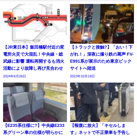
【JR東日本】飯田橋駅付近の変
【トラックと接触?】「おい！下
電所火災で大混乱！中央線・総
がれ！」深夜に撮り鉄の罵声 FV-
武線に影響 運転再開するも消火
E991系が展示のため東京ビック
活動により故障し再び見合わせ
サイトへ陸送
2024年6月26日
2023年10月19日
【E235系仕様に?】中央線E233
【報復に放火】「キセルしま
系グリーン車の仕様が明らかに
す」ネットで不正乗車を予告し