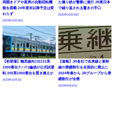
両開きドアや座席の自動回転機
た撮り鉄が警察に連行 JR東日本
能を搭載 24年度末以降予定は変
で繰り返される驚きの手口
わらず
2023年10月16日
2023年10月18日
【初登場】鶴見線向けE131系
【速報】JR各社で在来線と新幹
1000番台ナハT1編成が公式試運
線の乗継割引を全面的に廃止に
転 205系1000番台を置き換えか
2024年春から JRグループから乗
継割引が全廃
2023年10月2日
2023年9月22日