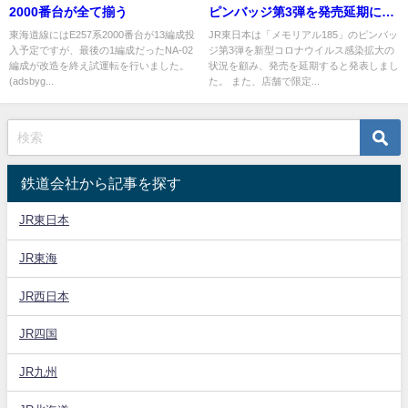
2000番台が全て揃う
ピンバッジ第3弾を発売延期に
新型コロナウイルス影響
東海道線にはE257系2000番台が13編成投
JR東日本は「メモリアル185」のピンバッ
入予定ですが、最後の1編成だったNA-02
ジ第3弾を新型コロナウイルス感染拡大の
編成が改造を終え試運転を行いました。
状況を顧み、発売を延期すると発表しまし
(adsbyg...
た。 また、店舗で限定...
鉄道会社から記事を探す
JR東日本
JR東海
JR西日本
JR四国
JR九州