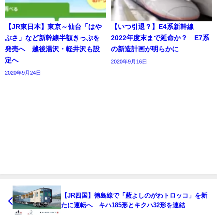
【JR東日本】東京～仙台「はや
【いつ引退？】E4系新幹線
ぶさ」など新幹線半額きっぷを
2022年度末まで延命か？ E7系
発売へ 越後湯沢・軽井沢も設
の新造計画が明らかに
定へ
2020年9月16日
2020年9月24日
【JR四国】徳島線で「藍よしのがわトロッコ」を新
たに運転へ キハ185形とキクハ32形を連結