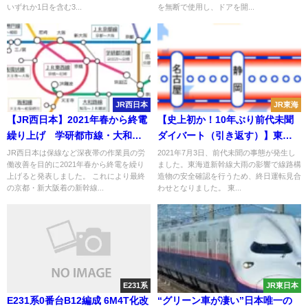
などサービス面アップも図る
いずれか1日を含む3...
を無断で使用し、ドアを開...
JR西日本
JR東海
【JR西日本】2021年春から終電
【史上初か！10年ぶり前代未聞
繰り上げ 学研都市線・大和路
ダイバート（引き返す）】東海
線の一部で最終新幹線からの乗
道新幹線終日運転見合わせが決
JR西日本は保線など深夜帯の作業員の労
2021年7月3日、前代未聞の事態が発生し
働改善を目的に2021年春から終電を繰り
ました。東海道新幹線大雨の影響で線路構
り継ぎなくなる予定
定 大雨の影響で不通に
上げると発表しました。 これにより最終
造物の安全確認を行うため、終日運転見合
の京都・新大阪着の新幹線...
わせとなりました。 東...
E231系
JR東日本
E231系0番台B12編成 6M4T化改
“グリーン車が凄い”日本唯一の