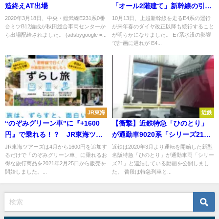
造終えAT出場
「オール2階建て」新幹線の引退
は21年秋に E4系の魅力
2020年3月18日、中央・総武線E231系0番
10月13日、上越新幹線を走るE4系の運行
台ミツB12編成が秋田総合車両センターか
が来年春のダイヤ改正以降も続行すること
ら出場配給されました。 (adsbygoogle =...
が明らかになりました。 E7系水没の影響
で計画に遅れが E4...
JR東海
近鉄
“のぞみグリーン車”に『+1600
【衝撃】近鉄特急「ひのとり」
円』で乗れる！？ JR東海ツア
が通勤車9020系「シリーズ21」
ーズ、旅行商品発売 ４月から
が連結作業を行う 東花園検車
JR東海ツアーズは4月から1600円を追加す
近鉄は2020年3月より運転を開始した新型
るだけで「のぞみグリーン車」に乗れるお
名阪特急「ひのとり」が通勤車両「シリー
区で実施
得な旅行商品を2021年2月25日から販売を
ズ21」と連結している動画を公開しまし
開始しました。...
た。 普段は特急列車と...