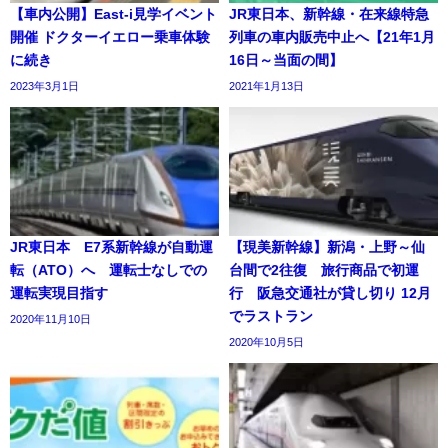
【車内公開】East-i見学イベント
JR東日本、新幹線・在来線特急
開催 ドクターイエロー乗車体験
列車の車内販売中止へ【21年1月
に続き
16日～当面の間】
2023年3月1日
2021年1月13日
JR東日本 E7系新幹線が自動運
【現美新幹線】新潟・上野～仙
転（ATO）へ 運転士なしでの
台間で2往復 旅行商品で初運
運転実現目指す
行 阪急交通社が貸し切り 12月
でラストラン
2020年11月10日
2020年10月5日