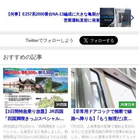
【何事】E257系2000番台NA-13編成に大きな亀裂が
営業運転直前に発覚
Twitterでフォローしよう
おすすめの記事
JR四国
JR東日本
【3日間特急乗り放題】JR四国
【非常用ドアコックで無断で線
「四国満喫きっぷスペシャル」7
路へ降りる】｢もう無理だ｣京浜
月から発売へ レンタカーオプ
東北線の車内で何があったのか
JR四国は7月1日から「四国満喫きっぷス
7月31日、人身事故の影響で運転を見合わ
ペシャル」を発売すると発表しました。利
せていた京浜東北線の車内で珍事が起きま
ションも発売 四国2700系増発
用期間は7月1日から9月29日までの土日祝
した。車内にいた乗客が非常用ドアコック