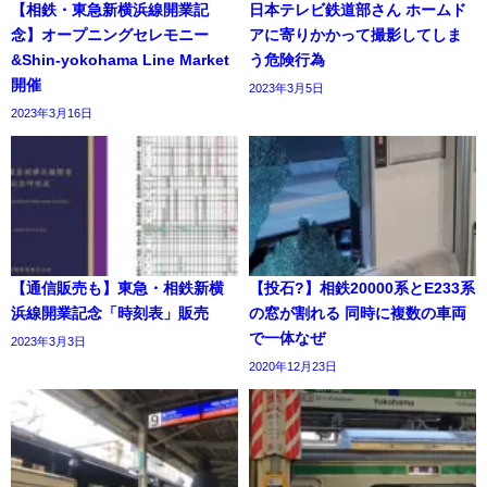
【相鉄・東急新横浜線開業記
日本テレビ鉄道部さん ホームド
念】オープニングセレモニー
アに寄りかかって撮影してしま
&Shin-yokohama Line Market
う危険行為
開催
2023年3月5日
2023年3月16日
【通信販売も】東急・相鉄新横
【投石?】相鉄20000系とE233系
浜線開業記念「時刻表」販売
の窓が割れる 同時に複数の車両
で一体なぜ
2023年3月3日
2020年12月23日