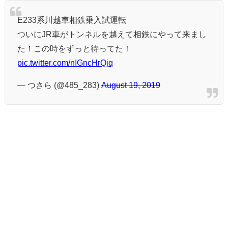
E233系川越車相鉄乗入試運転
ついにJR車がトンネルを越えて相鉄にやって来まし
た！この時をずっと待ってた！
pic.twitter.com/nIGncHrQjq
— つさら (@485_283)
August 19, 2019