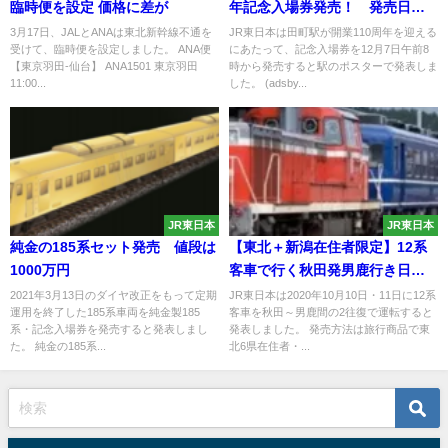
臨時便を設定 価格に差が
年記念入場券発売！ 発売日は
12月7日
3月17日、JALとANAは東北新幹線不通を
JR東日本は田町駅が開業110周年を迎える
受けて、臨時便を設定しました。 ANA便
にあたって、記念入場券を12月7日午前8
【東京羽田-仙台】 ANA1501 東京羽田
時から発売すると駅のポスターで発表しま
11:00...
した。 (adsby...
JR東日本
JR東日本
純金の185系セット発売 値段は
【東北＋新潟在住者限定】12系
1000万円
客車で行く秋田発男鹿行き日帰
り温泉旅行商品発売
2021年3月13日のダイヤ改正をもって定期
JR東日本は2020年10月10日・11日に12系
運用を終了した185系車両を純金製185
客車を秋田～男鹿間の2往復で運転すると
系・記念入場券を発売すると発表しまし
発表しました。 発売方法は旅行商品で東
た。 純金の185系...
北6県在住者・...