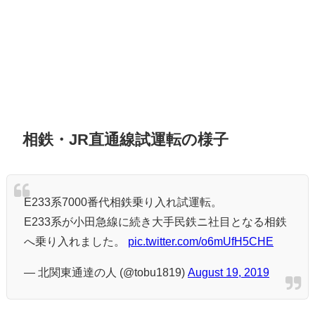
相鉄・JR直通線試運転の様子
E233系7000番代相鉄乗り入れ試運転。
E233系が小田急線に続き大手民鉄ニ社目となる相鉄
へ乗り入れました。
pic.twitter.com/o6mUfH5CHE
— 北関東通達の人 (@tobu1819)
August 19, 2019