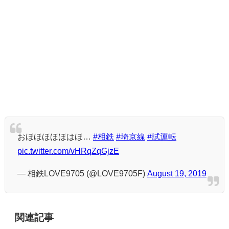
おほほほほほはほ…
#相鉄
#埼京線
#試運転
pic.twitter.com/vHRqZqGjzE
— 相鉄LOVE9705 (@LOVE9705F)
August 19, 2019
関連記事