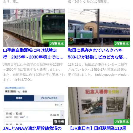
あり、車...
倍・3倍となるのはJR東海...
JR東日本
JR東日本
山手線自動運転に向け試験走
秋田に保存されているクハネ
行 2025年～2030年頃までに
583-17が移動しピカピカな姿に
ATO実施へ
一体なぜ?
JR東日本は山手線での自動運転を2025年
12月12日、秋田総合車両センターに保存
～2030年頃に実施すると発表しました。
されているクハネ583-17が車体が綺麗な
また、自動運転に向け試験走行も実施され
姿で現れました。 (adsbygoogle = windo...
ます。 山手線ATO...
飛行機
JR東日本
JALとANAが東北新幹線救済の
【JR東日本】田町駅開業110周