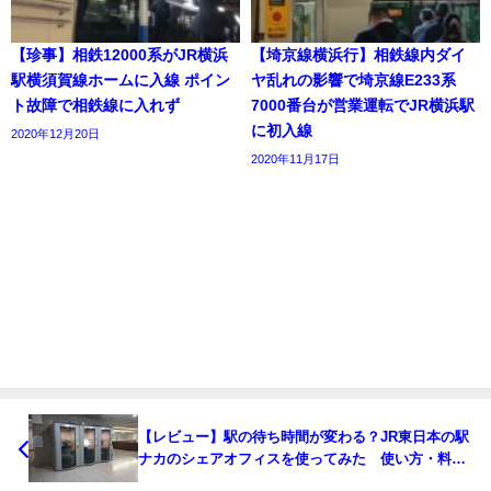
【珍事】相鉄12000系がJR横浜
【埼京線横浜行】相鉄線内ダイ
駅横須賀線ホームに入線 ポイン
ヤ乱れの影響で埼京線E233系
ト故障で相鉄線に入れず
7000番台が営業運転でJR横浜駅
に初入線
2020年12月20日
2020年11月17日
【レビュー】駅の待ち時間が変わる？JR東日本の駅
ナカのシェアオフィスを使ってみた 使い方・料金
についても解説