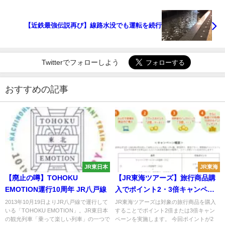
【近鉄最強伝説再び】線路水没でも運転を続行
Twitterでフォローしよう
おすすめの記事
JR東日本
JR東海
【廃止の噂】TOHOKU
【JR東海ツアーズ】旅行商品購
EMOTION運行10周年 JR八戸線
入でポイント2・3倍キャンペー
ン実施 抽選で1万ポイントプレ
2013年10月19日よりJR八戸線で運行して
JR東海ツアーズは対象の旅行商品を購入
いる「TOHOKU EMOTION」。JR東日本
することでポイント2倍または3倍キャン
ゼントも
の観光列車「乗って楽しい列車」の一つで
ペーンを実施します。 今回ポイントが2