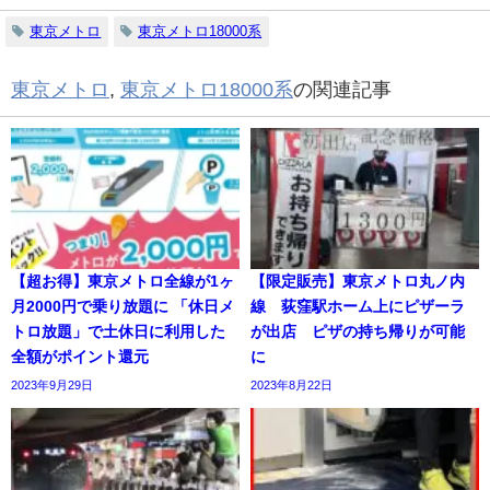
東京メトロ
東京メトロ18000系
東京メトロ
,
東京メトロ18000系
の関連記事
【超お得】東京メトロ全線が1ヶ
【限定販売】東京メトロ丸ノ内
月2000円で乗り放題に 「休日メ
線 荻窪駅ホーム上にピザーラ
トロ放題」で土休日に利用した
が出店 ピザの持ち帰りが可能
全額がポイント還元
に
2023年9月29日
2023年8月22日