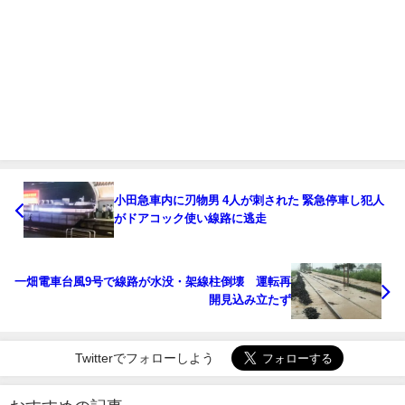
小田急車内に刃物男 4人が刺された 緊急停車し犯人
がドアコック使い線路に逃走
一畑電車台風9号で線路が水没・架線柱倒壊 運転再
開見込み立たず
Twitterでフォローしよう