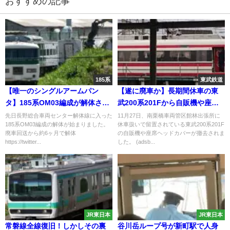
おすすめの記事
185系
東武鉄道
【唯一のシングルアームパン
【遂に廃車か】長期間休車の東
タ】185系OM03編成が解体され
武200系201Fから自販機や座席
る
ヘッドカバー撤去
先日長野総合車両センター解体線に入った
11月27日、南栗橋車両管区館林出張所に
185系OM03編成の解体が始まりました。
休車扱いで留置されている東武200系201F
廃車回送から約6ヶ月で解体
の自販機や座席ヘッドカバーが撤去されま
https://twitter...
した。 (adsb...
JR東日本
JR東日本
常磐線全線復旧！しかしその裏
谷川岳ループ号が新町駅で人身