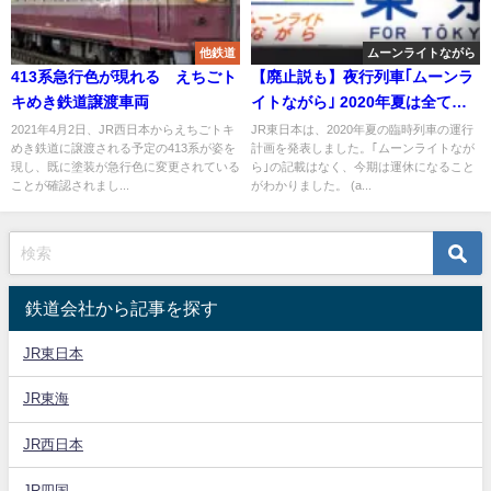
他鉄道
ムーンライトながら
413系急行色が現れる えちごト
【廃止説も】夜行列車｢ムーンラ
キめき鉄道譲渡車両
イトながら｣ 2020年夏は全て運
休 一部臨時列車の指定席券は１
2021年4月2日、JR西日本からえちごトキ
JR東日本は、2020年夏の臨時列車の運行
めき鉄道に譲渡される予定の413系が姿を
計画を発表しました。｢ムーンライトなが
ヶ月前から発売を開始
現し、既に塗装が急行色に変更されている
ら｣の記載はなく、今期は運休になること
ことが確認されまし...
がわかりました。 (a...
鉄道会社から記事を探す
JR東日本
JR東海
JR西日本
JR四国