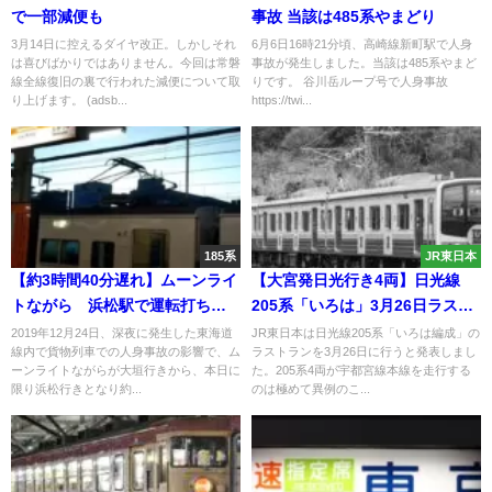
で一部減便も
事故 当該は485系やまどり
3月14日に控えるダイヤ改正。しかしそれ
6月6日16時21分頃、高崎線新町駅で人身
は喜びばかりではありません。今回は常磐
事故が発生しました。当該は485系やまど
線全線復旧の裏で行われた減便について取
りです。 谷川岳ループ号で人身事故
り上げます。 (adsb...
https://twi...
185系
JR東日本
【約3時間40分遅れ】ムーンライ
【大宮発日光行き4両】日光線
トながら 浜松駅で運転打ち切
205系「いろは」3月26日ラスト
り 東海道線内人身事故の影響
ランへ
2019年12月24日、深夜に発生した東海道
JR東日本は日光線205系「いろは編成」の
線内で貨物列車での人身事故の影響で、ム
ラストランを3月26日に行うと発表しまし
で
ーンライトながらが大垣行きから、本日に
た。205系4両が宇都宮線本線を走行する
限り浜松行きとなり約...
のは極めて異例のこ...