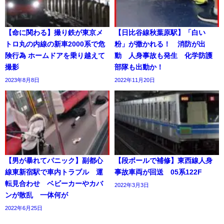
【命に関わる】撮り鉄が東京メ
【日比谷線秋葉原駅】「白い
トロ丸の内線の新車2000系で危
粉」が撒かれる！ 消防が出
険行為 ホームドアを乗り越えて
動 人身事故も発生 化学防護
撮影
部隊も出動か！
2023年8月8日
2022年11月20日
【男が暴れてパニック】副都心
【段ボールで補修】東西線人身
線東新宿駅で車内トラブル 運
事故車両が回送 05系122F
転見合わせ ベビーカーやカバ
2022年3月3日
ンが散乱 一体何が
2022年6月25日