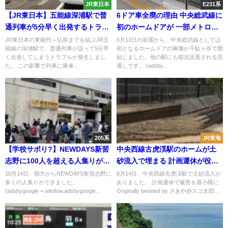
JR東日本
E231系
【JR東日本】五能線深浦駅で普
6ドア車全廃の理由 中央総武線に
通列車が5分早く出発するトラブ
初のホームドアが 一部メトロ車
ル 乗客7人が置き去りに タク
出禁の可能性も
JR東日本の東能代～弘前までを結ぶJR五
6月13日の初電から、中央総武線としては
能線の深浦駅で、普通列車が誤って5分早
初となるホームドアの稼働が千駄ヶ谷で開
シーで輸送で追いつくも17分遅
く出発してしまうトラブルが発生しまし
始しました。他の駅にも順次設置される見
延
た。 この影響で列車に乗車...
通しです。 (adsby...
205系
JR東海
【学校サボり?】NEWDAYS新習
中央西線古虎渓駅のホームが土
志野に100人を超える人集りが
砂流入で埋まる 計画運休が役に
武蔵野線205系限定グッズ目当て
立つ
10月14日、朝方からNEWDAYS新習志野に
8月14日、中央西線古虎渓駅で土砂流入が
多くの人集りができました。
ありました。 計画運休で被害を最小限に
早くも転売される
(adsbygoogle = window.adsbygoogle...
Originally tweeted by さあや@スコ太郎...