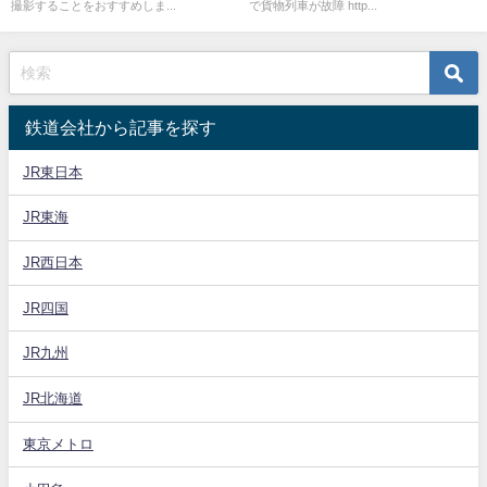
撮影することをおすすめしま...
で貨物列車が故障 http...
鉄道会社から記事を探す
JR東日本
JR東海
JR西日本
JR四国
JR九州
JR北海道
東京メトロ