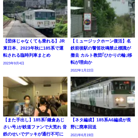
【団体じゃなくても乗れる】JR
【ミュージックホーン復活】名
東日本、2023年秋に185系で運
鉄前後駅の警笛吹鳴禁止標識が
転される臨時列車まとめ
撤去 カルト教団｢ひかりの輪｣移
転が理由か
2023年9月4日
2022年1月22日
【また手出し】185系｢鎌倉あじ
【ネタ編成】185系A6編成が長
さい号｣が鉄道ファンで大荒れ 音
野に廃車回送
鉄のせいでデッキが通行不可に
2021年6月19日