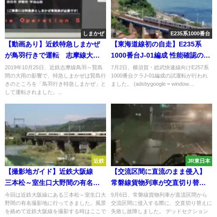
しまかぜ
E235系1000番台
【動画あり】近鉄特急しまかぜ
【東海道線初の自走】E235系
が鳥羽行きで運転 志摩線大雨
1000番台J-01編成 性能確認のた
で行き先変更
め試運転
2019年10月25日、近鉄志摩線鳥羽～賢島
7月2日、横須賀・総武快速線向けE257系
間の大雨の影響で、特急しまかぜは賢島行
1000番台クラJ-01編成の試運転が行われ
きのところを「鳥羽行き特急しまかぜ」と
ました。 (adsbygoogle = window....
して運転されました。...
近鉄
JR東日本
【撮影地ガイド】近鉄大阪線
【交流区間に直流のまま侵入】
三本松～室生口大野間の有名撮
常磐線貨物列車が交直切り替え
影地に行ってみた
失敗 14箇所故障か
今回は近鉄大阪線にある三本松～室生口大
9月6日、常磐線貨物列車が直流区間から
野間の有名撮影地に行ってきました。風景
交流区間に侵入する際に、交直切り替えに
を絡めて近鉄大阪線を撮影する時はここで
失敗し故障しました。 デッドセクション