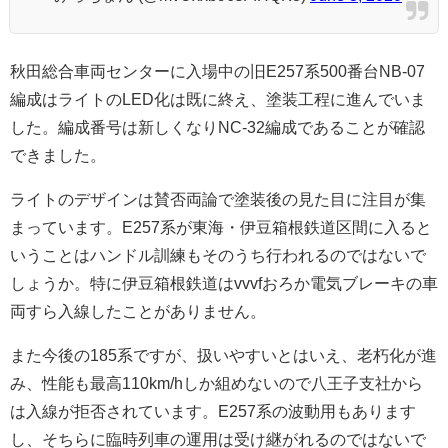
秋田総合車両センターに入場中の旧E257系500番台NB-07
編成はライトのLED化は既に終え、塗装工程に進んでいま
した。編成番号は新しくなりNC-32編成であることが確認
できました。
ライトのデザインは賛否両論で塗装後の見た目に注目が集
まっています。E257系が東海・伊豆箱根鉄道区間に入ると
いうことはハンドル訓練もそのうち行われるのではないで
しょうか。特に伊豆箱根鉄道はvvvfおろか電気ブレーキの車
両すら入線したことがありません。
また今後の185系ですが、扱いやすいとはいえ、老朽化が進
み、性能も最高110km/hしか組めないので八王子支社から
は入線が拒否されています。E257系の波動用もあります
し、そちらに臨時列車の運用は受け継がれるのではないで