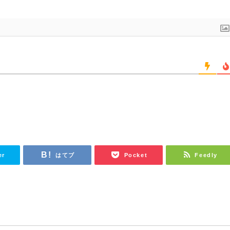
er
はてブ
Pocket
Feedly