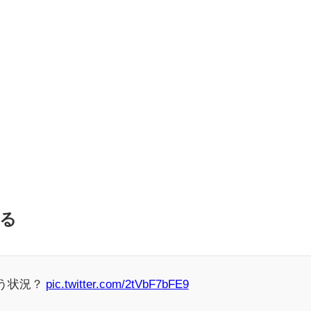
える
う状況？
pic.twitter.com/2tVbF7bFE9