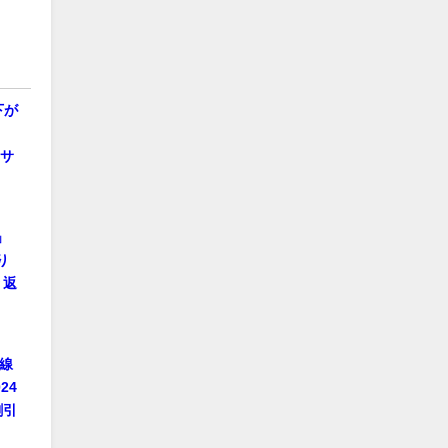
下が
クサ
」
り
り返
線
24
割引