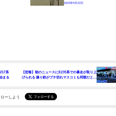
2023年9月22日
217系
【悲報】朝のニュースにE235系での暴走が取り上
代始まる
げられる 撮り鉄がブチ切れマスコミも同類だと反
論殺到
でフォローしよう