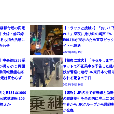
田橋駅付近の変電
【トラックと接触?】「おい！
中央線・総武線
れ！」深夜に撮り鉄の罵声 FV-
するも消火活動に
E991系が展示のため東京ビッ
合わせ
イトへ陸送
2023年10月19日
】中央線E233系
【報復に放火】「キセルします
が明らかに 両開
ネットで不正乗車を予告した撮
動回転機能を搭
鉄が警察に連行 JR東日本で繰
予定は変わらず
される驚きの手口
2023年10月16日
E131系1000
【速報】JR各社で在来線と新幹
公式試運転 205
の乗継割引を全面的に廃止に 20
き換えか
年春から JRグループから乗継
が全廃