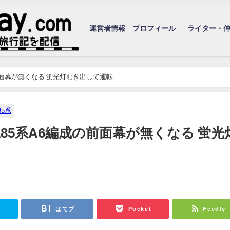
運営者情報 プロフィール
ライター・
前面幕が無くなる 蛍光灯むき出しで運転
85系
85系A6編成の前面幕が無くなる 蛍光
r
はてブ
Pocket
Feedly