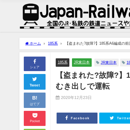
ホーム
185系
【盗まれた?故障?】185系A6編成の
185系
JR東日本
JR東日本
1
シェア
【盗まれた?故障?】1
むき出しで運転
Tweet
B!
2020年12月23日
はてブ
Facebook
Twitte
Pocket