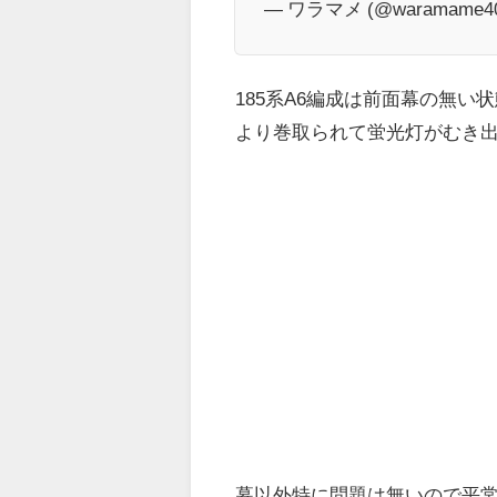
— ワラマメ (@waramame4
185系A6編成は前面幕の無
より巻取られて蛍光灯がむき
幕以外特に問題は無いので平常