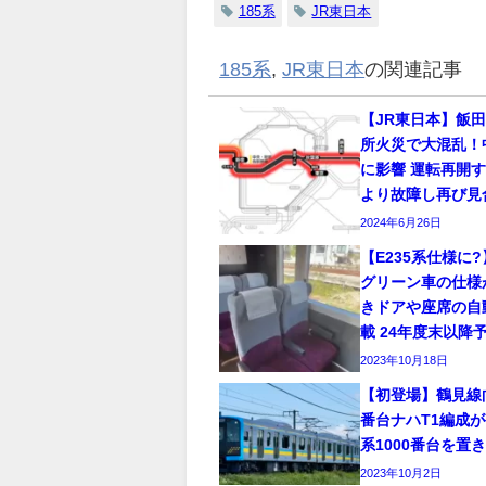
185系
JR東日本
185系
,
JR東日本
の関連記事
【JR東日本】飯
所火災で大混乱！
に影響 運転再開
より故障し再び見
2024年6月26日
【E235系仕様に?
グリーン車の仕様
きドアや座席の自
載 24年度末以降
2023年10月18日
【初登場】鶴見線向け
番台ナハT1編成が
系1000番台を置
2023年10月2日