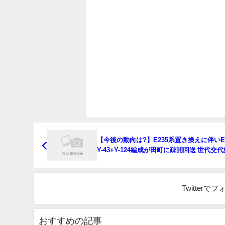
【今後の動向は?】E235系置き換えに伴いE
Y-43+Y-124編成が田町に疎開回送 世代交
Twitter
おすすめの記事