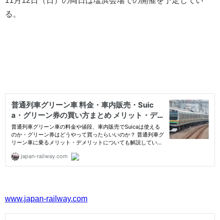
る。
www.japan-railway.com