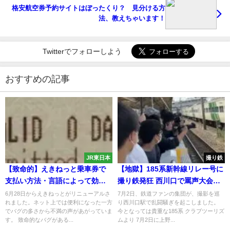
格安航空券予約サイトはぼったくり？ 見分ける方
法、教えちゃいます！
Twitterでフォローしよう
おすすめの記事
JR東日本
撮り鉄
【致命的】えきねっと乗車券で
【地獄】185系新幹線リレー号に
支払い方法・言語によって効力
撮り鉄発狂 西川口で罵声大会・
が変わるバグ発生 0日間有効も
刃物持ち込み 突然歌い出す集団
6月28日からえきねっとがリニューアルさ
7月2日、鉄道ファンの集団が、撮影を巡
れました。ネット上では便利になった一方
り西川口駅で乱闘騒ぎを起こしました。
も ホームが封鎖される事態に
でバグの多さから不満の声があがっていま
今となっては貴重な185系 クラブツーリズ
す。 致命的なバグがある...
ムより 7月2日に上野...