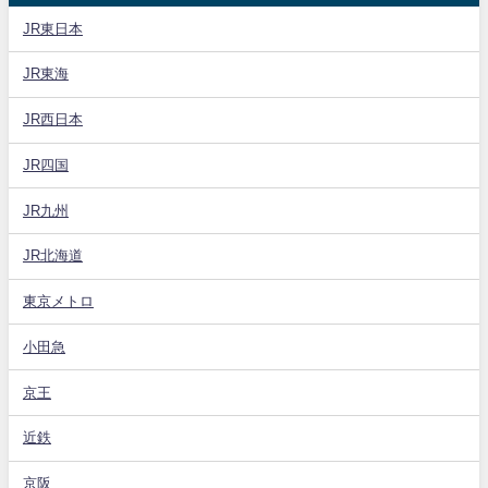
JR東日本
JR東海
JR西日本
JR四国
JR九州
JR北海道
東京メトロ
小田急
京王
近鉄
京阪