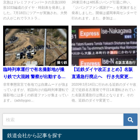
表 ラストランはまだ先か？！
体験も
京急はドレミファインバータの京急1000
JR東日本は485系ジパング引退に伴い、
形1033編成のダイヤ・時刻表を発表しま
「ジパングファン感謝デー」を実施すると
した。7月18日にツアーが実施され、大勢
発表しました。開催は盛岡車両センターで
の人がこれでラストラ...
行われます。また、参加は...
撮り鉄
名阪直通急行
臨時列車運行で有名撮影地が撮
【近鉄ダイヤ改正まとめ】名阪
り鉄で大混雑 警察が出動する騒
直通急行廃止へ 行き先変更
ぎに 悪質な場所取りも横行
で 名古屋発平日1本のみ
非常事態宣言で各地では自粛ムードが強ま
2020年3月14日に行われる近鉄のダイヤ改
っていますが、初詣向けの臨時列車運転で
正で近鉄名古屋発で平日1本運転されてい
撮影地には多くの鉄道ファンが集まってい
た名阪直通急行は廃止となります。その
ます。 (adsbygoo...
他、近鉄のダイヤ変更で...
鉄道会社から記事を探す