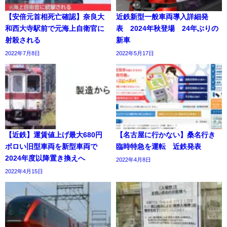
【安倍元首相死亡確認】奈良大
近鉄新型一般車両導入詳細発
和西大寺駅前で元海上自衛官に
表 2024年秋登場 24年ぶりの
射殺される
新車
2022年7月8日
2022年5月17日
【近鉄】運賃値上げ最大680円
【名古屋に行かない】桑名行き
ボロい旧型車両を新型車両で
臨時特急を運転 近鉄発表
2024年度以降置き換えへ
2022年4月8日
2022年4月15日