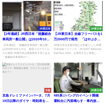
JR西日本
JR東日本
【2年連続】JR西日本「後藤総合
【JR東日本】全線フリーパスを1
車両所一般公開」は2020年10月
万2000円で発売 「はやぶさ」
も中止へ 新型コロナウイルス
も乗車可能 在留外国人が対象
【2年連続】「後藤総合車両所一般公開」
JR東日本は在留外国人を対象としたJR東
は2020年10月も中止 新型コロナウイル
日本全線フリーパス「JR EAST Welcome
感染拡大で
で日本人は利用不可
スが原因 JR西日本は鳥取県米子市にある
Rail Pass 2020」を発売すると発表し...
「後藤総合車両所の一...
京急
JR東日本
京急ドレミファインバータ、7月
485系ジパングのイベント開催
19日以降のダイヤ・時刻表を発
運転台に汽笛鳴らす・車内放送