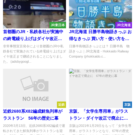
JR東日本
JR北海道
首都圏のJR・私鉄各社が実施中
JR北海道 日勝半島物語きっぷ お
の終電繰り上げはダイヤ改正ま
得なきっぷ 買い方・使い方を紹
で継続に
介！
非常事態宣言発令により首都圏のJRや私
日勝半島物語きっぷとは？ 日勝半島 物
鉄各社で実施されている終電繰り上げはダ
語きっぷ｜JR北海道 - Hokkaido Railway
イヤ改正まで継続されることになりまし
Company (jrhokkaido.c...
た。 (adsbygoogl...
近鉄
京阪
近鉄2680系X82編成鮮魚列車が
京阪、「女学生専用車」がラス
ラストラン 56年の歴史に幕
トラン・ダイヤ改正で廃止に
67年の歴史に幕
2020年3月13日、近鉄2680系X82編成で運
京阪は2021年1月29日をもって「女学生専
転されてきた鮮魚列車がラストランを迎
用車」がラストランとなり、67年の歴史