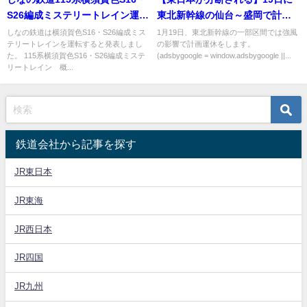
S26編成ミステリートレイン運転
東北新幹線の仙台～盛岡で計画
（2021年7月23日運転）
運休 強風が見込まれるため 秋田
しなの鉄道は横須賀色S16・S26編成ミス
1月19日、東北新幹線の一部区間では強風
テリートレインを運転すると発表しまし
の影響で計画運休をします。
新幹線・常磐線も運休
た。 115系横須賀色S16・S26編成ミステ
(adsbygoogle = window.adsbygoogle ||...
リートレイン 概...
鉄道会社から記事を探す
JR東日本
JR東海
JR西日本
JR四国
JR九州