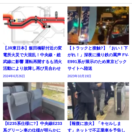
【JR東日本】飯田橋駅付近の変
【トラックと接触?】「おい！下
電所火災で大混乱！中央線・総
がれ！」深夜に撮り鉄の罵声 FV-
武線に影響 運転再開するも消火
E991系が展示のため東京ビック
活動により故障し再び見合わせ
サイトへ陸送
2024年6月26日
2023年10月19日
【E235系仕様に?】中央線E233
【報復に放火】「キセルしま
系グリーン車の仕様が明らかに
す」ネットで不正乗車を予告し