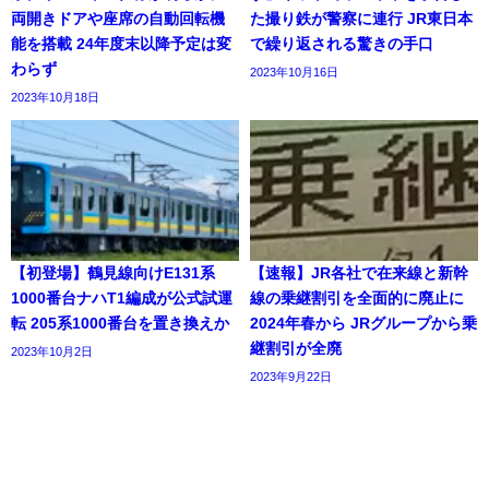
両開きドアや座席の自動回転機
た撮り鉄が警察に連行 JR東日本
能を搭載 24年度末以降予定は変
で繰り返される驚きの手口
わらず
2023年10月16日
2023年10月18日
【初登場】鶴見線向けE131系
【速報】JR各社で在来線と新幹
1000番台ナハT1編成が公式試運
線の乗継割引を全面的に廃止に
転 205系1000番台を置き換えか
2024年春から JRグループから乗
継割引が全廃
2023年10月2日
2023年9月22日