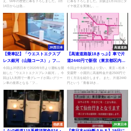
え、56年の歴史に幕を下ろしました。3月
に幕を下ろしました。京阪は1月31日にダ
14日からは急...
イヤ改正を実施し、...
JR西日本
高速道路
【乗車記】「ウエストエクスプ
【高速道路版18きっぷ】車で片
レス銀河（山陰コース）」ファ
道2440円で新宿（東京都区内）
ーストシート（グリーン車指定
から松本・安曇野・甲府・小淵
今回はJR西日本で2020年9月より運転を開
今回は中央線特急より安い、東京～松本・
始した「ウエストエクスプレス銀河」。今
安曇野・小淵沢に高速料金片道2500円で
席） 車内では寝れる？乗車時
沢・大月に高速乗り放題で行く
回は1人利用で一番グレードが高いグリー
行く方法を紹介します。 また、片道2440
の注意点も解説
方法 中央線特急より安くて便
ン車の座席となる「フ...
円という「青春18き...
利
他鉄道
JR東日本
しなの鉄道115系横須賀色S16・
【東日本が分断される】19日に