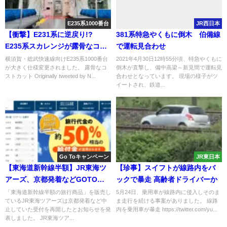
E235系1000番台
JR西日本
【衝撃】E231系に逆戻り!?
381系特急やくもに倒木 伯備線
E235系スカレンジが露骨なコス
で運転見合わせ
トカット F-14編成から仕様変更
横須賀・総武快速線向けE235系1000番台
2021年4月30日12時55分頃、特急やくもに
が大きく仕様変更されました。 露骨なコ
倒木が直撃し、備中高梁～新見間で運転見
ストカット Originally tweeted by N...
合わせとなっています。 現場の様子がツ
イートされ、鉄道...
Go Toキャンペーン
JR東日本
【東海道新幹線半額】JR東海ツ
【珍事】スイフトが線路内をバ
アーズ、京都発着などGOTO予
ックで暴走 高齢者ドライバーか
約再開！給付金枠を増枠したた
「東海道新幹線半額の旅行商品」を販売し
5月24日、乗用車が線路内に侵入しそのま
ているJR東海ツアーズは京都発着など中
ま走行を続ける事案がありました。 線路
め
止していた受付を再開したとお知らせを発
内を乗用車が暴走 https://twitter.com/yu...
表しました。 JR東海ツア...