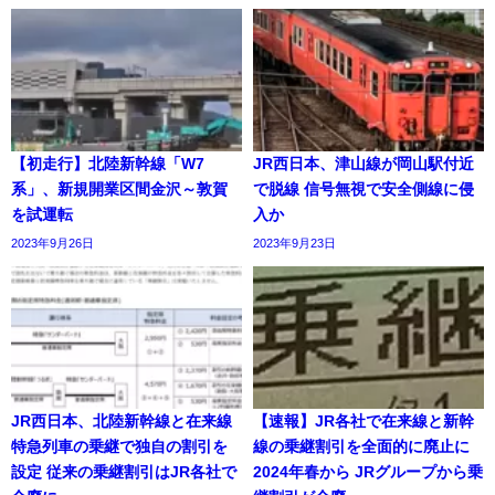
【初走行】北陸新幹線「W7
JR西日本、津山線が岡山駅付近
系」、新規開業区間金沢～敦賀
で脱線 信号無視で安全側線に侵
を試運転
入か
2023年9月26日
2023年9月23日
JR西日本、北陸新幹線と在来線
【速報】JR各社で在来線と新幹
特急列車の乗継で独自の割引を
線の乗継割引を全面的に廃止に
設定 従来の乗継割引はJR各社で
2024年春から JRグループから乗