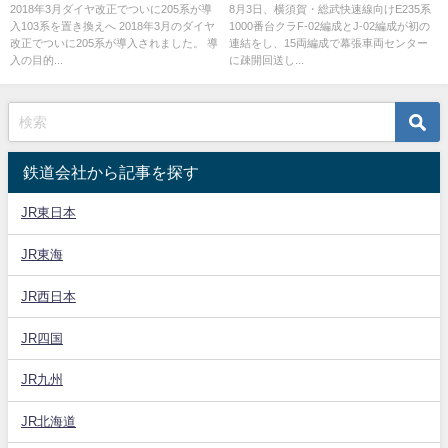
話題に
02+J-02編成 幕張疎開回送
2018年3月ダイヤ改正でついに205系が導
8月3日、横須賀・総武快速線向けE235系
入103系を置き換えへ 2018年3月のダイヤ
1000番台クラF-02編成とJ-02編成が初の
改正でついに205系が導入されました。 導
連結をし、15両編成で幕張車両センター
入の目的...
に疎開回送し...
鉄道会社から記事を探す
JR東日本
JR東海
JR西日本
JR四国
JR九州
JR北海道