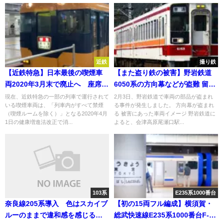
近鉄
撮り鉄
【近鉄特急】日本最後の喫煙車
【また盗り鉄の被害】野岩鉄道
両2020年3月末で廃止へ 座席で
6050系の方向幕などが盗難 留置
はすべて禁煙 2020年4月からは
を狙った犯行で営業列車に影響
現在、近鉄特急の一部の列車で運行されて
2月3日、野岩鉄道で車両の部品が盗まれ
いる喫煙車両は、「列車内がすべて禁煙
る事件が発生しました。 方向幕が盗まれ
禁煙車化で運行へ 健康増進法
が
（喫煙ルームを除く）」となる2020年4月
る 被害にあった車両イメージ 野岩鉄道に
改正で
1日の健康増進法改正で消...
よると、会津高原尾瀬口駅...
103系
E235系1000番台
奈良線205系導入 色はスカイブ
【初の15両フル編成】横須賀・
ルーのままで違和感を感じると
総武快速線E235系1000番台F-