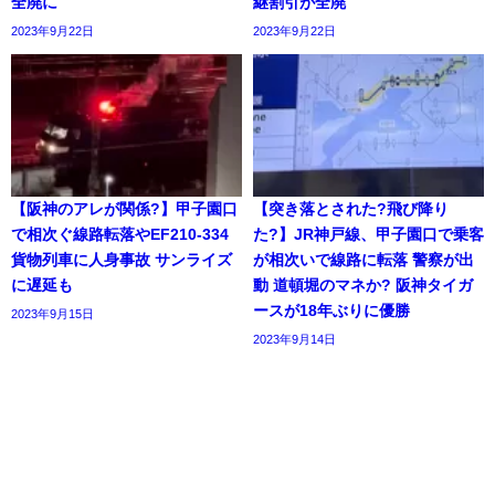
全廃に
継割引が全廃
2023年9月22日
2023年9月22日
【阪神のアレが関係?】甲子園口
【突き落とされた?飛び降り
で相次ぐ線路転落やEF210-334
た?】JR神戸線、甲子園口で乗客
貨物列車に人身事故 サンライズ
が相次いで線路に転落 警察が出
に遅延も
動 道頓堀のマネか? 阪神タイガ
ースが18年ぶりに優勝
2023年9月15日
2023年9月14日