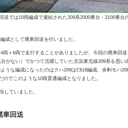
回送では10両編成で連結された209系2000番台・2100番台
を10両編成として廃車回送を行いました。
4両＋6両で走行することがありましたが、今回の廃車回送
転台がない）でかつて活躍していた京浜東北線209系を思い
うな編成になったのはクハ209はC618編成、余剰モハ20
込んだのでこのような10両貫通編成となりました。
が担当していました。
廃車回送