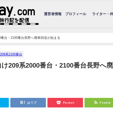
運営者情報 プロフィール
ライター・
00番台・2100番台長野へ廃車回送が始まる
209系2100番台
け209系2000番台・2100番台長野へ
r
はてブ
Pocket
Feedly