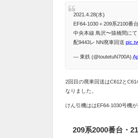
2021.4.28(水)
EF64-1030＋209系2100
中央本線 鳥沢〜猿橋間にて
配9443レ NN廃車回送
pic.t
— 東鉄 (@toutetuN700A)
Ap
2回目の廃車回送はC612とC6
なりました。
けん引機ははEF64-1030号
209系2000番台・