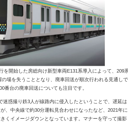
運行を開始した房総向け新型車両E131系導入によって、209
の活躍の場を失うこととなり、廃車回送が順次行われる見通し
2100番台の廃車回送についても注目です。
で迷惑撮り鉄3人が線路内に侵入したということで、遅延は
が、中央線で約30分運転見合わせになったなど、2021年に
大きくイメージダウンとなっています。マナーを守って撮影
。