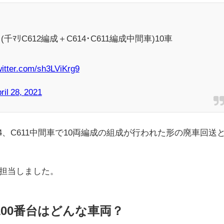
番台(千ﾏﾘC612編成＋C614･C611編成中間車)10車
witter.com/sh3LViKrg9
ril 28, 2021
14、C611中間車で10両編成の組成が行われた形の廃車回送
機が担当しました。
2100番台はどんな車両？