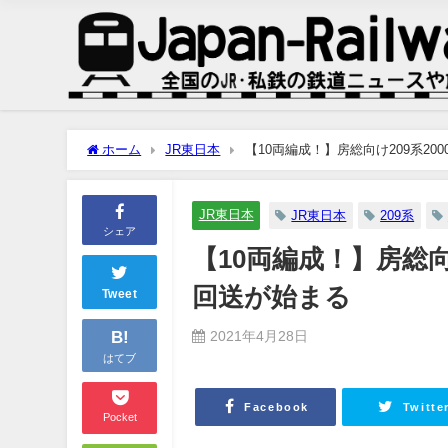
ホーム
JR東日本
【10両編成！】房総向け209系20
JR東日本
JR東日本
209系
シェア
【10両編成！】房総向
回送が始まる
Tweet
B!
2021年4月28日
はてブ
Facebook
Twitte
Pocket