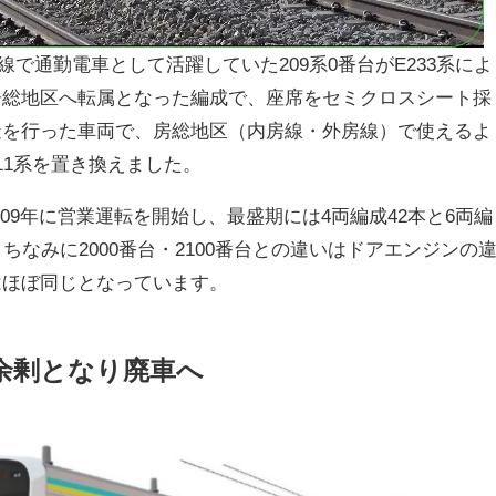
北線で通勤電車として活躍していた209系0番台がE233系によ
房総地区へ転属となった編成で、座席をセミクロスシート採
造を行った車両で、房総地区（内房線・外房線）で使えるよ
11系を置き換えました。
台は2009年に営業運転を開始し、最盛期には4両編成42本と6両編
ちなみに2000番台・2100番台との違いはドアエンジンの
はほぼ同じとなっています。
で余剰となり廃車へ