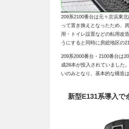
209系2100番台は元々京浜東
って置き換えとなったため、
用・トイレ設置などの転用改
うにすると同時に房総地区の2
209系2000番台・2100番
成26本が投入されていました。
いのみとなり、基本的な構造
新型E131系導入