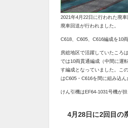
2021年4月22日に行われた廃車
廃車回送が行われました。
C618、C605、C616編成
房総地区で活躍していたころは
では10両貫通編成（中間に運
す編成となっていました。このよ
はC605・C616を間に組み
けん引機はEF64-1031号機
4月28日に2回目の