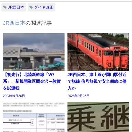
JR西日本
ダイヤ改正
JR西日本
の関連記事
【初走行】北陸新幹線「W7
JR西日本、津山線が岡山駅付近
系」、新規開業区間金沢～敦賀
で脱線 信号無視で安全側線に侵
を試運転
入か
2023年9月26日
2023年9月23日