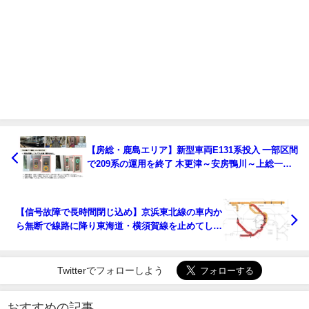
【房総・鹿島エリア】新型車両E131系投入 一部区間
で209系の運用を終了 木更津～安房鴨川～上総一ノ
宮間を直通運転
【信号故障で長時間閉じ込め】京浜東北線の車内か
ら無断で線路に降り東海道・横須賀線を止めてしま
う 車掌が必死にアナウンス
Twitterでフォローしよう
おすすめの記事