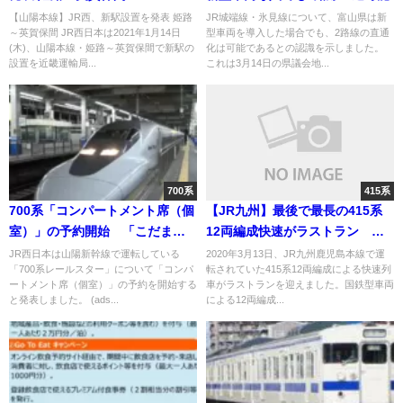
【山陽本線】JR西、新駅設置を発表 姫路
JR城端線・氷見線について、富山県は新
～英賀保間 JR西日本は2021年1月14日
型車両を導入した場合でも、2路線の直通
(木)、山陽本線・姫路～英賀保間で新駅の
化は可能であるとの認識を示しました。
設置を近畿運輸局...
これは3月14日の県議会地...
700系
415系
700系「コンパートメント席（個
【JR九州】最後で最長の415系
室）」の予約開始 「こだまレ
12両編成快速がラストラン さ
ールスター」のみ設定へ
よなら放送も
JR西日本は山陽新幹線で運転している
2020年3月13日、JR九州鹿児島本線で運
「700系レールスター」について「コンパ
転されていた415系12両編成による快速列
ートメント席（個室）」の予約を開始する
車がラストランを迎えました。国鉄型車両
と発表しました。 (ads...
による12両編成...