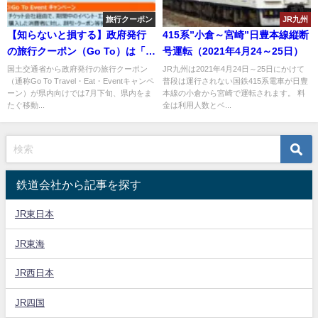
旅行クーポン
JR九州
【知らないと損する】政府発行
415系”小倉～宮崎”日豊本線縦断
の旅行クーポン（Go To）は「個
号運転（2021年4月24～25日）
人旅行」には適用されない？！
国土交通省から政府発行の旅行クーポン
JR九州は2021年4月24日～25日にかけて
（通称Go To Travel・Eat・Eventキャンペ
普段は運行されない国鉄415系電車が日豊
宿泊施設・飲食店・輸送機関は
ーン）が県内向けでは7月下旬、県内をま
本線の小倉から宮崎で運転されます。 料
実は恩恵を受けない？
たぐ移動...
金は利用人数とベ...
鉄道会社から記事を探す
JR東日本
JR東海
JR西日本
JR四国