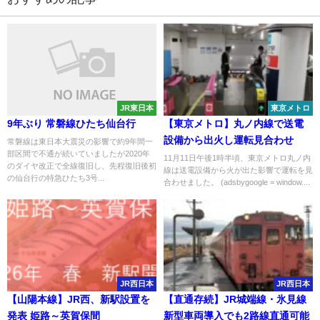
JR東日本
東京メトロ
9年ぶり 常磐線ひたち仙台行
【東京メトロ】丸ノ内線で送電
設備から出火し運転見合わせ
常磐線は東日本大震災の影響で約9年間一
部区間で不通が続いていましたが2020年
11月11日午後1時半頃、東京メトロ丸ノ内
のダイヤ改正で全線復旧し、先程復旧後初
線は送電設備から火が出た影響で運転を見
の仙台行の特急ひたち3号...
合わせました。 (adsbygoogle = window....
JR西日本
JR西日本
【山陽本線】JR西、新駅設置を
【直通存続】JR城端線・氷見線
発表 姫路～英賀保間
新型車両導入でも2路線直通可能