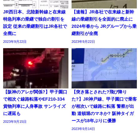
JR西日本、北陸新幹線と在来線
【速報】JR各社で在来線と新幹
特急列車の乗継で独自の割引を
線の乗継割引を全面的に廃止に
設定 従来の乗継割引はJR各社で
2024年春から JRグループから乗
全廃に
継割引が全廃
2023年9月22日
2023年9月22日
【阪神のアレが関係?】甲子園口
【突き落とされた?飛び降り
で相次ぐ線路転落やEF210-334
た?】JR神戸線、甲子園口で乗客
貨物列車に人身事故 サンライズ
が相次いで線路に転落 警察が出
に遅延も
動 道頓堀のマネか? 阪神タイガ
ースが18年ぶりに優勝
2023年9月15日
2023年9月14日