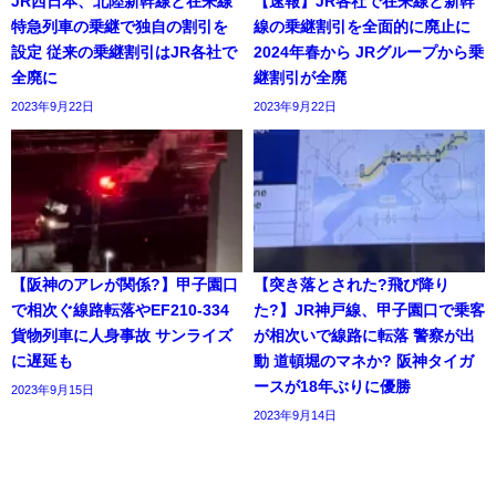
JR西日本、北陸新幹線と在来線
【速報】JR各社で在来線と新幹
特急列車の乗継で独自の割引を
線の乗継割引を全面的に廃止に
設定 従来の乗継割引はJR各社で
2024年春から JRグループから乗
全廃に
継割引が全廃
2023年9月22日
2023年9月22日
【阪神のアレが関係?】甲子園口
【突き落とされた?飛び降り
で相次ぐ線路転落やEF210-334
た?】JR神戸線、甲子園口で乗客
貨物列車に人身事故 サンライズ
が相次いで線路に転落 警察が出
に遅延も
動 道頓堀のマネか? 阪神タイガ
ースが18年ぶりに優勝
2023年9月15日
2023年9月14日