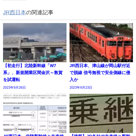
JR西日本
の関連記事
【初走行】北陸新幹線「W7
JR西日本、津山線が岡山駅付近
系」、新規開業区間金沢～敦賀
で脱線 信号無視で安全側線に侵
を試運転
入か
2023年9月26日
2023年9月23日