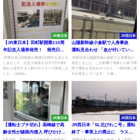
JR東日本
JR西日本
【JR東日本】田町駅開業110周
山陽新幹線小倉駅で人身事故
年記念入場券発売！ 発売日は
運転見合わせ 「血が付いてい
12月7日
る」との情報も
JR東日本は田町駅が開業110周年を迎える
JR西日本山陽新幹線小倉駅で人身事故が
にあたって、記念入場券を12月7日午前8
発生しました。この影響で博多から新下関
時から発売すると駅のポスターで発表しま
間で運転を見合わせており、一部列車に遅
した。 (adsby...
れが発生しています。 小倉...
JR東日本
JR西日本
【運転士ブチ切れ】高崎線で高
JR西日本「SL北びわこ号」運転
齢女性が線路内侵入 呼びかけに
終了・事実上の廃止に ラスト
応じず運転士が保護 警察送りに
ランは行わず
6月15日、高崎線内で高齢女性が線路内に
JR西日本は北陸本線（米原～木ノ本間）