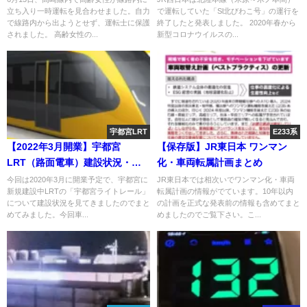
立ち入り一時運転を見合わせました。自力
で運転していた「Sl北びわこ号」の運行を
で線路内から出ようとせず、運転士に保護
終了したと発表しました。 2020年春から
されました。 高齢女性の...
新型コロナウイルスの...
宇都宮LRT
E233系
【2022年3月開業】宇都宮
【保存版】JR東日本 ワンマン
LRT（路面電車）建設状況・
化・車両転属計画まとめ
駅・工事・着工・完成状況まと
今回は2020年3月に開業予定で、宇都宮に
JR東日本では相次いでワンマン化・車両
新規建設中LRTの「宇都宮ライトレール」
転属計画の情報がでています。10年以内
め
について建設状況を見てきましたのでまと
の計画を正式な発表前の情報も含めてまと
めてみました。今回車...
めましたのでご覧下さい。こ...