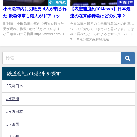
小田急電鉄
JR西日本
小田急車内に刃物男 4人が刺され
【表定速度約106km/h】日本最
た 緊急停車し犯人がドアコック
速の在来線特急はどの列車？
使い線路に逃走
8月6日、小田急線の車内で刃物を持った
今回は日本最速の在来線特急はどの列車に
男が現れ、複数のけが人が出ています。
ついて紹介していきたいと思います。ちな
小田急車内に刃物男 https://twitter.com/1r...
みに調べたところによるとサンダーバード
9・10号が在来線特急最速...
鉄道会社から記事を探す
JR東日本
JR東海
JR西日本
JR四国
JR九州