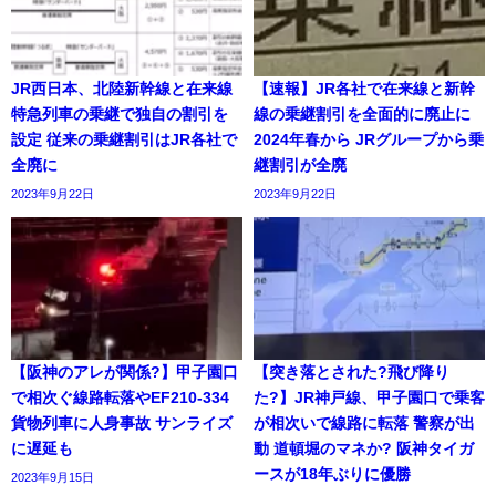
JR西日本、北陸新幹線と在来線
【速報】JR各社で在来線と新幹
特急列車の乗継で独自の割引を
線の乗継割引を全面的に廃止に
設定 従来の乗継割引はJR各社で
2024年春から JRグループから乗
全廃に
継割引が全廃
2023年9月22日
2023年9月22日
【阪神のアレが関係?】甲子園口
【突き落とされた?飛び降り
で相次ぐ線路転落やEF210-334
た?】JR神戸線、甲子園口で乗客
貨物列車に人身事故 サンライズ
が相次いで線路に転落 警察が出
に遅延も
動 道頓堀のマネか? 阪神タイガ
ースが18年ぶりに優勝
2023年9月15日