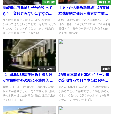
JR東日本
JR東日本
高崎線に特急踊り子号がやって
【まさかの鮮魚新幹線】JR東日
きた 普段走らないはずなのに
本試験的に仙台～東京間で鮮魚
一体なぜ？
列車運転 グランスタ東京など
今回は高崎線に普段は走らない特急踊り子
JR東日本は試験的に2020年8月26日～28
がやってきたということで、なぜ走ったの
日の3日間、「やまびこ136号」の1号車を
で寿司や海鮮丼として販売
かについてもまとめてみました。 特急踊
貸切って、石巻で水揚げされた魚を仙台～
り子が高崎線にやってきた理...
東京間で輸送す...
ロマンスカー
2018年
【小田急NSE深夜回送】撮り鉄
JR東日本普通列車のグリーン車
が営業時間外の駅に不法侵入 深
の定期券って何？本当にお得な
夜の住宅街に響く罵声の嵐
の？
10月12日、小田急線内で3100形NSEの深
皆さんはJR東日本のグリーン車の定期券
夜回送がありました。そこで見られた撮り
があることはご存知ですか？ 実はあるん
鉄の常軌を逸した異常な行動に注目が集ま
です。 でもなんで多くの人がそれを知り
っています。 (a...
ません。 なぜなのかまず説...