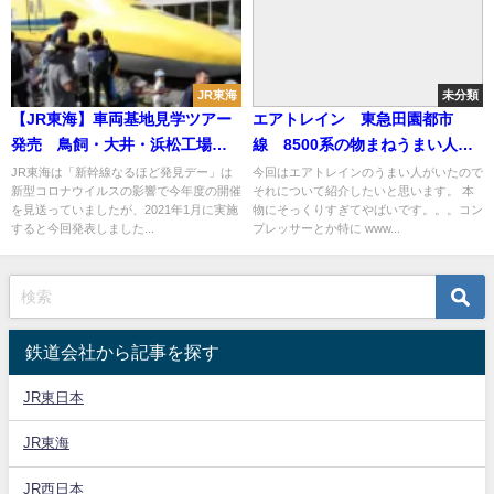
JR東海
未分類
【JR東海】車両基地見学ツアー
エアトレイン 東急田園都市
発売 鳥飼・大井・浜松工場公
線 8500系の物まねうまい人が
開へ
発見される
JR東海は「新幹線なるほど発見デー」は
今回はエアトレインのうまい人がいたので
新型コロナウイルスの影響で今年度の開催
それについて紹介したいと思います。 本
を見送っていましたが、2021年1月に実施
物にそっくりすぎてやばいです。。。コン
すると今回発表しました...
プレッサーとか特に www...
鉄道会社から記事を探す
JR東日本
JR東海
JR西日本