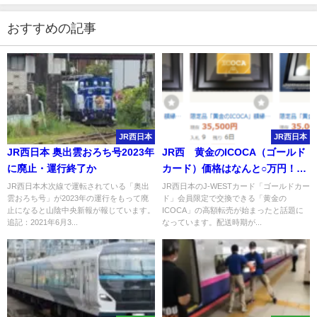
おすすめの記事
JR西日本
JR西日本
JR西日本 奥出雲おろち号2023年
JR西 黄金のICOCA（ゴールド
に廃止・運行終了か
カード）価格はなんと○万円！高
額転売始まる
JR西日本木次線で運転されている「奥出
JR西日本のJ-WESTカード「ゴールドカー
雲おろち号」が2023年の運行をもって廃
ド」会員限定で交換できる「黄金の
止になると山陰中央新報が報じています。
ICOCA」の高額転売が始まったと話題に
追記：2021年6月3...
なっています。配送時期が...