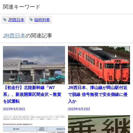
関連キーワード
JR西日本
臨時列車
JR西日本
の関連記事
【初走行】北陸新幹線「W7
JR西日本、津山線が岡山駅付近
系」、新規開業区間金沢～敦賀
で脱線 信号無視で安全側線に侵
を試運転
入か
2023年9月26日
2023年9月23日