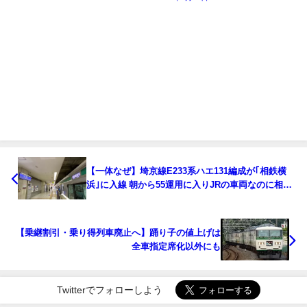
【一体なぜ】埼京線E233系ハエ131編成が｢相鉄横
浜｣に入線 朝から55運用に入りJRの車両なのに相鉄
線内のみを走行
【乗継割引・乗り得列車廃止へ】踊り子の値上げは
全車指定席化以外にも
Twitterでフォローしよう