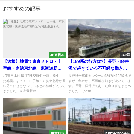
おすすめの記事
JR東日本
189系
【速報】地震で東京メトロ・山
【189系の行方は?】長野・軽井
手線・京浜東北線・東海道新幹
沢で起きている不可解な動きま
線などが運転見合わせ
とめ
JR東日本は10月7日22時41分頃に発生し
長野総合車両センターの189系N102編成で
た地震によって、山手線・京浜東北線が運
すが、年末から不可解な動きが続いていま
転見合わせとなっているとの情報が入って
す。長野・軽井沢であった出来事をまとめ
きました。東海道新幹...
ました。 (adsb...
JR東日本
E257系2500番台