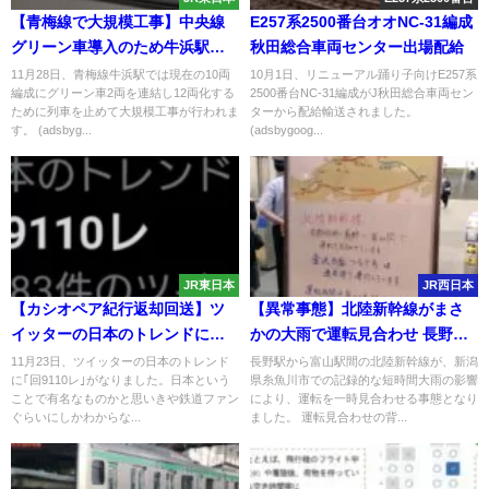
【青梅線で大規模工事】中央線
E257系2500番台オオNC-31編成
グリーン車導入のため牛浜駅の
秋田総合車両センター出場配給
線路を移動 全列車運休しバス代
11月28日、青梅線牛浜駅では現在の10両
10月1日、リニューアル踊り子向けE257系
編成にグリーン車2両を連結し12両化する
2500番台NC-31編成がJ秋田総合車両セン
行に
ために列車を止めて大規模工事が行われま
ターから配給輸送されました。
す。 (adsbyg...
(adsbygoog...
JR東日本
JR西日本
【カシオペア紀行返却回送】ツ
【異常事態】北陸新幹線がまさ
イッターの日本のトレンドにな
かの大雨で運転見合わせ 長野－
った｢回9110レ｣とはなんなのか?
富山
11月23日、ツイッターの日本のトレンド
長野駅から富山駅間の北陸新幹線が、新潟
に｢回9110レ｣がなりました。日本という
県糸魚川市での記録的な短時間大雨の影響
一般人からしたらただの暗号
ことで有名なものかと思いきや鉄道ファン
により、運転を一時見合わせる事態となり
ぐらいにしかわからな...
ました。 運転見合わせの背...