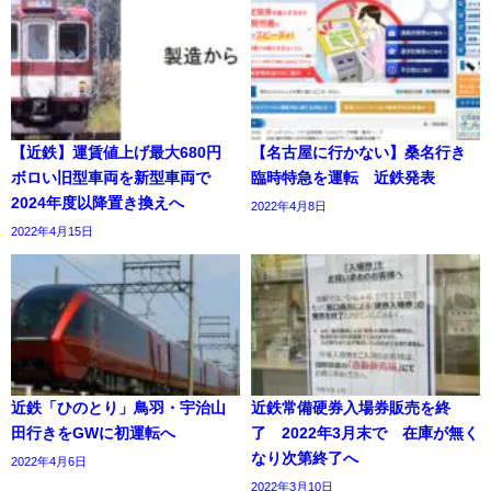
【近鉄】運賃値上げ最大680円
【名古屋に行かない】桑名行き
ボロい旧型車両を新型車両で
臨時特急を運転 近鉄発表
2024年度以降置き換えへ
2022年4月8日
2022年4月15日
近鉄「ひのとり」鳥羽・宇治山
近鉄常備硬券入場券販売を終
田行きをGWに初運転へ
了 2022年3月末で 在庫が無く
なり次第終了へ
2022年4月6日
2022年3月10日