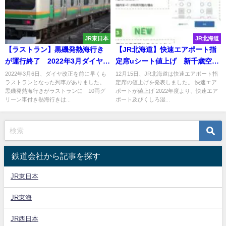
JR東日本
JR北海道
【ラストラン】黒磯発熱海行き
【JR北海道】快速エアポート指
が運行終了 2022年3月ダイヤ改
定席uシート値上げ 新千歳空
正で廃止
港〜札幌・小樽が530円→840円
2022年3月6日、ダイヤ改正を前に早くも
12月15日、JR北海道は快速エアポート指
ラストランとなった列車がありました。
定席の値上げを発表しました。 快速エア
黒磯発熱海行きがラストランに 10両グ
ポートが値上げ 2022年度より、快速エア
リーン車付き熱海行きは...
ポート及びくしろ湿...
鉄道会社から記事を探す
JR東日本
JR東海
JR西日本