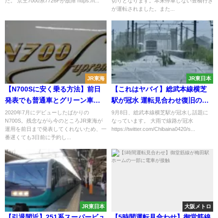
た。 京王7000系7726Fが故障 https://t...
切りとなります。本来停車しない豊橋行き
が運転されました。また...
JR東海
JR東日本
【N700Sに安く乗る方法】前日
【これはヤバイ】総武本線横芝
発表でも普通車とグリーン車に
駅が冠水 運転見合わせ復旧の目
「ぷらっとこだま」か「EX予
処立たず ｢路面電車みたい｣との
2020年7月にデビューしたばかりの
9月8日、総武本線横芝駅が冠水し話題に
N700S。残念ながら今のところJR東海が
なっています。 大雨で線路が冠水
約」で安く乗ろう
声が
運用を前日まで発表してくれないため、一
https://twitter.com/Chibaina0420/s...
番遅くても3日前に予約し...
JR東日本
大阪メトロ
【引退間近】251系スーパービュ
【5時間運転見合わせ】御堂筋線