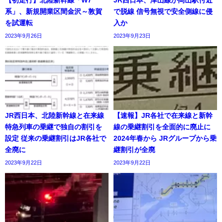
系」、新規開業区間金沢～敦賀
で脱線 信号無視で安全側線に侵
を試運転
入か
2023年9月26日
2023年9月23日
JR西日本、北陸新幹線と在来線
【速報】JR各社で在来線と新幹
特急列車の乗継で独自の割引を
線の乗継割引を全面的に廃止に
設定 従来の乗継割引はJR各社で
2024年春から JRグループから乗
全廃に
継割引が全廃
2023年9月22日
2023年9月22日