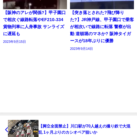
【阪神のアレが関係?】甲子園口
【突き落とされた?飛び降り
で相次ぐ線路転落やEF210-334
た?】JR神戸線、甲子園口で乗客
貨物列車に人身事故 サンライズ
が相次いで線路に転落 警察が出
に遅延も
動 道頓堀のマネか? 阪神タイガ
ースが18年ぶりに優勝
2023年9月15日
2023年9月14日
【脚立全面禁止】川口駅が70人越えの撮り鉄で大混
乱 1ヶ月ぶりのカシオペア狙いか