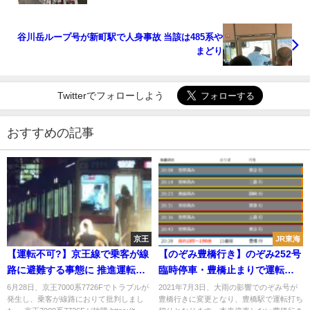
谷川岳ループ号が新町駅で人身事故 当該は485系や
まどり
Twitterでフォローしよう
おすすめの記事
京王
JR東海
【運転不可?】京王線で乗客が線
【のぞみ豊橋行き】のぞみ252号
路に避難する事態に 推進運転で
臨時停車・豊橋止まりで運転打
回送
ち切りに 小田原行きも運転
6月28日、京王7000系7726Fでトラブルが
2021年7月3日、大雨の影響でのぞみ号が
発生し、乗客が線路におりて批判しまし
豊橋行きに変更となり、豊橋駅で運転打ち