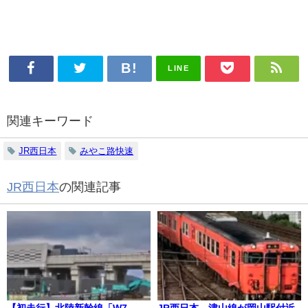
LINE
関連キーワード
JR西日本
みやこ路快速
JR西日本
の関連記事
【初走行】北陸新幹線「W7
JR西日本、津山線が岡山駅付近