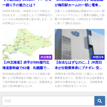
ー踊り子の魅力とは？
が梅田駅ホームの一部に電車が
接触
2020年3月14日、JR各社でダイヤ改正が
大阪メトロ御堂筋線は電車がホームの一部
行われます。この改正によって関東地方か
（ホームドアのゴム）に電車が接触した影
ら一つの人気特急列車が姿を消します。そ
響で午前5時57分～11時15分まで約5時間
の列車はスーパービュ...
に渡って運転を見合わ...
JR北海道
JR西日本
【JR北海道】赤字が386億円北
【合法なはずなのに...】JR西日
海道新幹線で62億 札幌圏でも
本が分割乗車券にブチギレ 安く
84億 2020年第二四半期決算
なる裏ワザに差額払えと駅員が
JR北海道は新型コロナウイルス感染の影
JR西日本で区間を区切って購入した分割
響により営業収益が大幅に減少したと、第
乗車券をめぐり、駅員が不当な追加運賃を
詐欺行為
二四半期決算で発表しました。営業損失は
請求する事件がありました。 分割乗車券
合計で約386億円となり4...
を巡りJR西日本でトラブル...