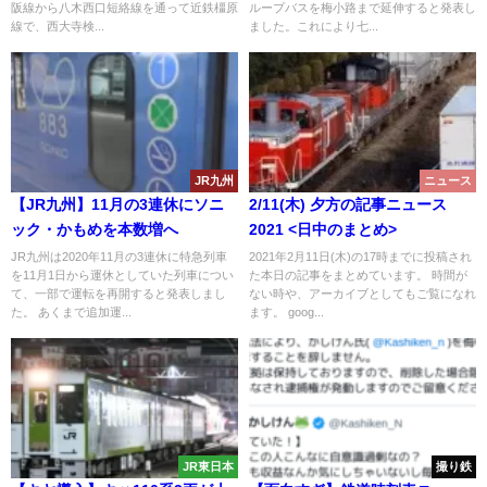
阪線から八木西口短絡線を通って近鉄橿原
ループバスを梅小路まで延伸すると発表し
メロディが流れるように
線で、西大寺検...
ました。これにより七...
JR九州
ニュース
【JR九州】11月の3連休にソニ
2/11(木) 夕方の記事ニュース
ック・かもめを本数増へ
2021 <日中のまとめ>
JR九州は2020年11月の3連休に特急列車
2021年2月11日(木)の17時までに投稿され
を11月1日から運休としていた列車につい
た本日の記事をまとめています。 時間が
て、一部で運転を再開すると発表しまし
ない時や、アーカイブとしてもご覧になれ
た。 あくまで追加運...
ます。 goog...
JR東日本
撮り鉄