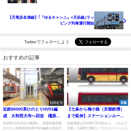
【天竜浜名湖線】｢『ゆるキャン△』×天浜線｣ラッ
ピング列車運行開始
Twitterでフォローしよう
おすすめの記事
ひのとり
京阪
近鉄80000系ひのとりHV01編
【七条から梅小路（京都鉄博）
成 大和西大寺へ回送 橿原線
まで延伸】ステーションループ
に初入線
バスに京阪特急8000系ラッピン
2019年12月25日の夜間に、新型名阪特急
京阪電車は2020年7月23日から、これまで
ひのとり近鉄80000系HV01編成が近鉄大
京都～七条間で運行してきたステーション
グバスを導入 京阪特急の車内