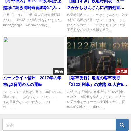
【キヤ導入】キハ110系3両が上
【面白すぎ】鉄道時刻表ニュー
越線に続き高崎線籠原駅に入線
スがかしけんさんに法的処置
深谷駅で入換訓練
「起訴してやる」「日本国民
12月8日、キハ110系3両が高崎線籠原駅に
鉄道時刻表ニュースのかしけんさんに対す
入線し、深谷駅で入換訓練を行いました。
る法的処置が話題になっています。 かし
法」「逮捕権が発動」
(adsbygoogle = window.adsbyg...
けんさんのツイートにかまちょ ダイヤ改
正予想などの鉄道情報を発信...
189系
JR九州
ムーンライト信州 2017年の年
【客車夜行】追憶の客車夜行
末は2日間のみの運転
「2122 列車」の旅路 SL人吉50
系客車で
ムーンライト信州は12月29・30日のみの
JR九州は「追憶の客車夜行『2122列車』
運転です。 少なくないですか。。。
の旅路」の開催を発表しました。SL人吉
まあ需要少ないので仕方ないです
50系客車をディーゼル機関車で牽引、団
が。。。...
体臨時列車として運行さ...