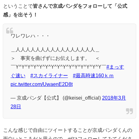
ということで
皆さんで京成パンダをフォローして「公式
感」を出そう！
ワレワレハ・・・
＿人人人人人人人人人人人人人人人人＿
＞ 事実を曲げずにお伝えします。 ＜
￣Y^Y^Y^Y^Y^Y^Y^Y^Y^Y^Y^Y^Y^Y^Y￣
#まっす
ぐ速い
#スカイライナー
#最高時速160ｋｍ
pic.twitter.com/UwaenE2D8t
— 京成パンダ【公式】 (@keisei_official)
2018年3月
28日
こんな感じで自由にツイートすることが京成パンダくんの
面白いところだと思うので、ぜひフォローしてみてくださ