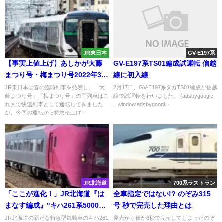
JR東日本
GV-E197系
【事実上値上げ】あしかが大藤
GV-E197系TS01編成試運転 信越
まつり号・梅まつり号2022年3月
線に初入線
から快速では特急へ格上げ
JR東日本は春の臨時列車を発表し、「大
2月17日、GV-E197系タカTS01編成が信越
藤まつり号」「梅まつり号」の両列車はこ
線で試運転を行いました。 (adsbygoogle
れまで快速列車として運転してきました
= window.adsbygoogl...
が、今回の運転から特急格上げ...
JR北海道
700系ラストラン
「ここが進化！」JR北海道『は
全車指定ではない!? のぞみ315
まなす編成』"キハ261系5000番
号 秒で完売した理由とは
台"に乗ってみた
JR北海道の新たな特急型気動車のキハ261
発売から僅か8秒で完売してしまったのぞ