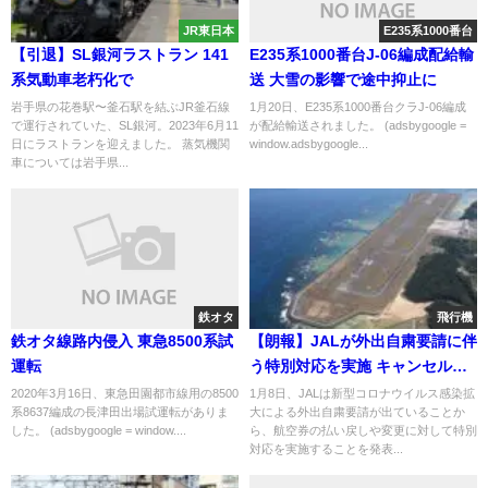
JR東日本
E235系1000番台
【引退】SL銀河ラストラン 141
E235系1000番台J-06編成配給輸
系気動車老朽化で
送 大雪の影響で途中抑止に
岩手県の花巻駅〜釜石駅を結ぶJR釜石線
1月20日、E235系1000番台クラJ-06編成
で運行されていた、SL銀河。2023年6月11
が配給輸送されました。 (adsbygoogle =
日にラストランを迎えました。 蒸気機関
window.adsbygoogle...
車については岩手県...
鉄オタ
飛行機
鉄オタ線路内侵入 東急8500系試
【朗報】JALが外出自粛要請に伴
運転
う特別対応を実施 キャンセル・
変更手数料が無料に ただし条件
2020年3月16日、東急田園都市線用の8500
1月8日、JALは新型コロナウイルス感染拡
系8637編成の長津田出場試運転がありま
大による外出自粛要請が出ていることか
が...
した。 (adsbygoogle = window....
ら、航空券の払い戻しや変更に対して特別
対応を実施することを発表...