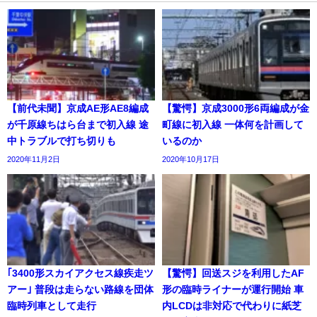
【前代未聞】京成AE形AE8編成
【驚愕】京成3000形6両編成が金
が千原線ちはら台まで初入線 途
町線に初入線 一体何を計画して
中トラブルで打ち切りも
いるのか
2020年11月2日
2020年10月17日
｢3400形スカイアクセス線疾走ツ
【驚愕】回送スジを利用したAF
アー｣ 普段は走らない路線を団体
形の臨時ライナーが運行開始 車
臨時列車として走行
内LCDは非対応で代わりに紙芝