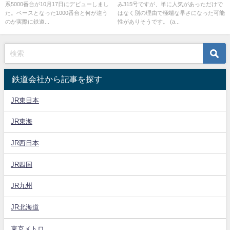
系5000番台が10月17日にデビューしまし
み315号ですが、単に人気があっただけで
た。ベースとなった1000番台と何が違う
はなく別の理由で極端な早さになった可能
のか実際に鉄道...
性がありそうです。 (a...
鉄道会社から記事を探す
JR東日本
JR東海
JR西日本
JR四国
JR九州
JR北海道
東京メトロ