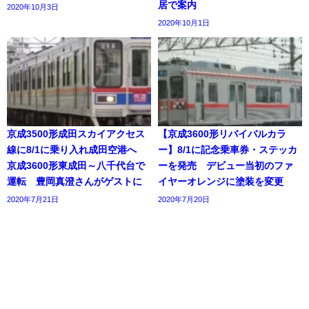
居で案内
2020年10月3日
2020年10月1日
京成3500形成田スカイアクセス
【京成3600形リバイバルカラ
線に8/1に乗り入れ成田空港へ
ー】8/1に記念乗車券・ステッカ
京成3600形東成田～八千代台で
ーを発売 デビュー当初のファ
運転 豊岡真澄さんがゲストに
イヤーオレンジに塗装を変更
2020年7月21日
2020年7月20日