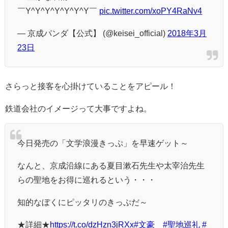
￣Y^Y^Y^Y^Y^Y^Y￣
pic.twitter.com/xoPY4RaNv4
— 京成パンダ【公式】 (@keisei_official)
2018年3月
23日
さらっと接客を心掛けていることをアピール！
鉄道会社のイメージって大事ですよね。
今日発売の「文学浪漫きっぷ」を早速ゲット～
なんと、京成沿線にある夏目漱石先生や太宰治先生
らの聖地をお得に巡れるという・・・
知的なぼくにピッタリのきっぷだ～
★詳細★
https://t.co/dzHzn3jRXx
#文豪
#聖地巡礼
#