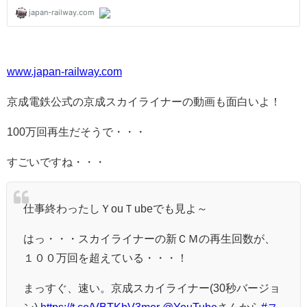
www.japan-railway.com
京成電鉄公式の京成スカイライナーの動画も面白いよ！
100万回再生だそうで・・・
すごいですね・・・
仕事終わったしＹouＴubeでも見よ～
はっ・・・スカイライナーの新ＣＭの再生回数が、
１００万回を超えている・・・！
まっすぐ、速い。京成スカイライナー(30秒バージョ
ン)
https://t.co/VBTKbV3mor
@YouTube
さんから
#ス