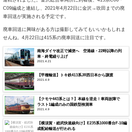
C09編成と連結し、2021年4月22日に金沢→吹田までの廃
車回送が実施される予定です。
廃車回送に興味がある方は撮影してみてもいいかもしれま
せんね。4月22日は415系の廃車回送に注目です。
南海ダイヤ改正で減便へ 空港線・22時以降の列
車・終電繰り上げ
2021.4.21
【甲種輸送】トキ鉄413系JR西日本から譲渡
2021.4.9
【クモヤ443系とは？】本線を逆走！車両故障で
ラスト1編成のみの国鉄型検測車
2021.4.9
【横須賀・総武快速線向け】E235系1000番台F-10編
成配給輸送が行われる