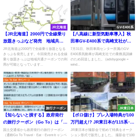
JR北海道
GV-E400系
【JR北海道】2000円で全線乗り
【八高線に新型気動車導入】秋
放題きっぷなど発売 地域共通
田車GV-E400系で高崎支社が乗
クーポン使える
務員訓練実施
JR北海道は2000円で全線乗り放題となる
7月31日、秋田車両センター所属のGV-
きっぷを発売します。今回発売される全線
E400系気動車が高崎支社での乗務員訓練
乗り放題きっぷは地域共通クーポンでの利
のため回送しました。 (adsbygoogle =
用が可能となっています...
wind...
旅行クーポン
JR東日本
【知らないと損する】政府発行
【ボロ儲け】プレ入場特典が100
の旅行クーポン（Go To）は「個
万円超え!? JR東日本が115系･ク
人旅行」には適用されない？！
モヤ143系の撮影会をオークショ
国土交通省から政府発行の旅行クーポン
JR東日本が撮影会で初めて特典をオーク
（通称Go To Travel・Eat・Eventキャンペ
ション形式で販売しました。 撮影会で100
宿泊施設・飲食店・輸送機関は
ン形式に