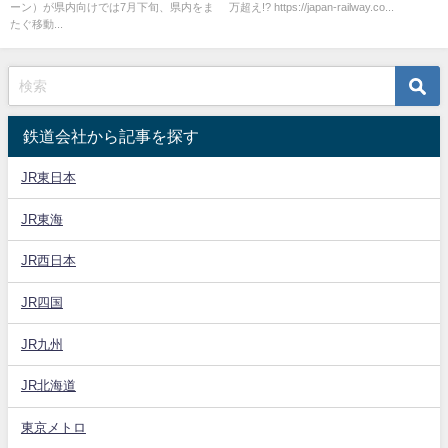
ーン）が県内向けでは7月下旬、県内をま
万超え!? https://japan-railway.co...
実は恩恵を受けない？
たぐ移動...
鉄道会社から記事を探す
JR東日本
JR東海
JR西日本
JR四国
JR九州
JR北海道
東京メトロ