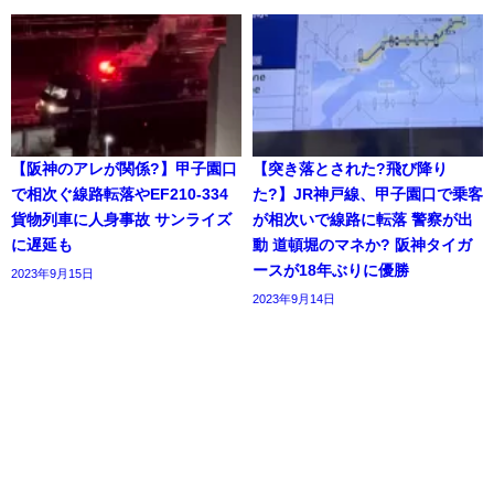
【阪神のアレが関係?】甲子園口
【突き落とされた?飛び降り
で相次ぐ線路転落やEF210-334
た?】JR神戸線、甲子園口で乗客
貨物列車に人身事故 サンライズ
が相次いで線路に転落 警察が出
に遅延も
動 道頓堀のマネか? 阪神タイガ
ースが18年ぶりに優勝
2023年9月15日
2023年9月14日