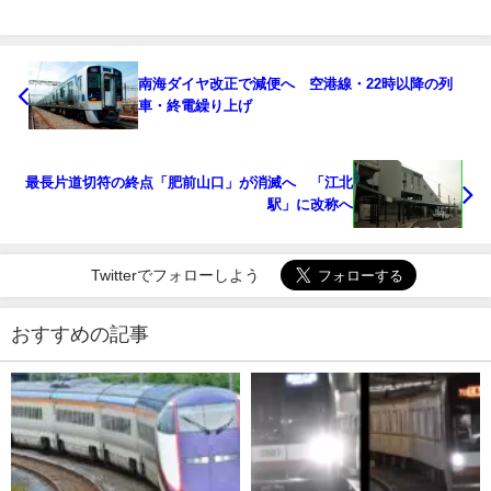
南海ダイヤ改正で減便へ 空港線・22時以降の列
車・終電繰り上げ
最長片道切符の終点「肥前山口」が消滅へ 「江北
駅」に改称へ
Twitterでフォローしよう
おすすめの記事