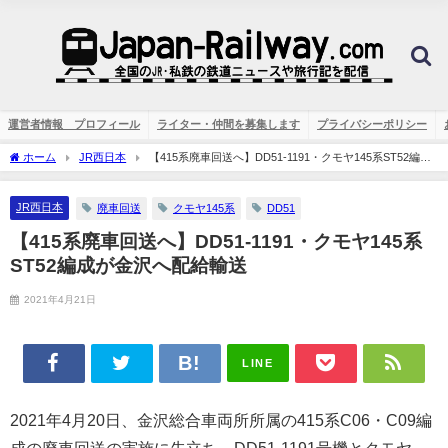
運営者情報 プロフィール
ライター・仲間を募集します
プライバシーポリシー
ホーム
JR西日本
【415系廃車回送へ】DD51-1191・クモヤ145系ST52編成
が金沢へ配給輸送
JR西日本
廃車回送
クモヤ145系
DD51
【415系廃車回送へ】DD51-1191・クモヤ145系
ST52編成が金沢へ配給輸送
2021年4月21日
LINE
2021年4月20日、金沢総合車両所所属の415系C06・C09編
成の廃車回送の実施に先立ち、DD51-1191号機とクモヤ