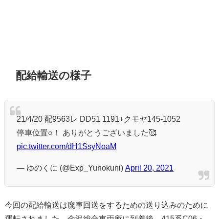
配給輸送の様子
21/4/20 配9563レ DD51 1191+クモヤ145-1052
停車位置○！ ありがとうございました🥰
pic.twitter.com/dH1SsyNoaM
— ゆのくに (@Exp_Yunokuni)
April 20, 2021
今回の配給輸送は廃車回送をするための送り込みのために
運転されました。金沢総合車両所に到着後、415系C06・