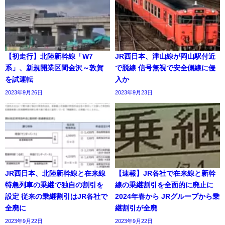
【初走行】北陸新幹線「W7
JR西日本、津山線が岡山駅付近
系」、新規開業区間金沢～敦賀
で脱線 信号無視で安全側線に侵
を試運転
入か
2023年9月26日
2023年9月23日
JR西日本、北陸新幹線と在来線
【速報】JR各社で在来線と新幹
特急列車の乗継で独自の割引を
線の乗継割引を全面的に廃止に
設定 従来の乗継割引はJR各社で
2024年春から JRグループから乗
全廃に
継割引が全廃
2023年9月22日
2023年9月22日