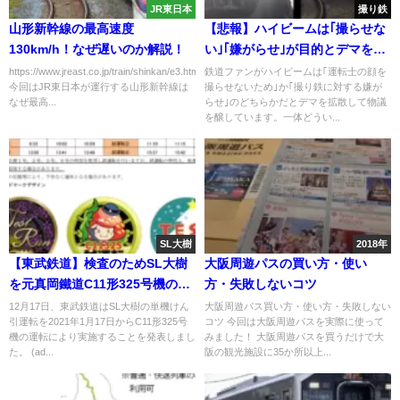
JR東日本
撮り鉄
山形新幹線の最高速度
【悲報】ハイビームは｢撮らせな
130km/h！なぜ遅いのか解説！
い｣｢嫌がらせ｣が目的とデマを拡
散 撮り鉄全員で運転士に対して
https://www.jreast.co.jp/train/shinkan/e3.html
鉄道ファンがハイビームは｢運転士の顔を
今回はJR東日本が運行する山形新幹線は
撮らせないため｣か｢撮り鉄に対する嫌が
ブチギレるよう呼びかけ
なぜ最高...
らせ｣のどちらかだとデマを拡散して物議
を醸しています。一体どうい...
SL大樹
2018年
【東武鉄道】検査のためSL大樹
大阪周遊パスの買い方・使い
を元真岡鐵道C11形325号機の単
方・失敗しないコツ
機けん引で運転 公開試運転では
12月17日、東武鉄道はSL大樹の単機けん
大阪周遊パス買い方・使い方・失敗しない
引運転を2021年1月17日からC11形325号
コツ 今回は大阪周遊パスを実際に使って
記念ヘッドマークも
機の運転により実施することを発表しまし
みました！ 大阪周遊パスを買うだけで大
た。 (ad...
阪の観光施設に35か所以上...