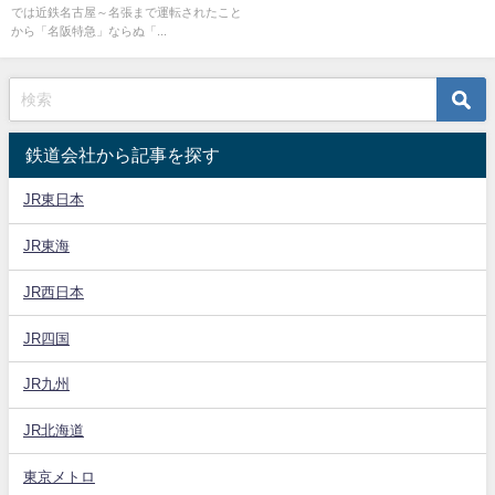
では近鉄名古屋～名張まで運転されたこと
から「名阪特急」ならぬ「...
鉄道会社から記事を探す
JR東日本
JR東海
JR西日本
JR四国
JR九州
JR北海道
東京メトロ