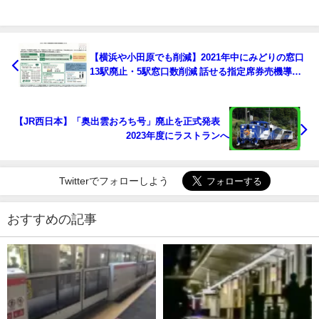
【横浜や小田原でも削減】2021年中にみどりの窓口
13駅廃止・5駅窓口数削減 話せる指定席券売機導入
や業務委託化も
【JR西日本】「奥出雲おろち号」廃止を正式発表
2023年度にラストランへ
Twitterでフォローしよう
おすすめの記事