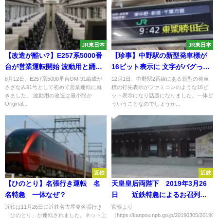
JR東日本
JR東日本
【改造が酷い?】E257系5000番
【珍事】中野駅の新型発車標が
台が営業運転開始 波動用と踊り
16ビット表示に 文字がバグって
子用の違いは?
るように見える｢戸塚現象｣とは?
8月12日、E257系5000番台OM-91編成が
12月1日、中野駅2番線にある新型の発車
さざなみ91号として初めて営業運転に就
標の行先表示がファミコンのような16ビ
きました。 波動用の改造は最小限か
ット表示になり話題になりました。一体ど
Original...
ういうことなのでしょうか...
近鉄
近鉄
【ひのとり】名張行き運転 名
天皇皇后両陛下 2019年3月26
名特急 一体なぜ？
日 近鉄特急によるお召列車
京都～橿原神宮前で運転決定
近鉄は11月26日に近鉄名古屋発名張行き
官報より
「ひのとり」が運転されました。ネット上
（https://kanpou.npb.go.jp/20190305/20190
神武天皇山陵で親謁の儀で