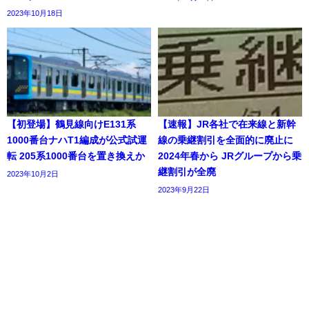
2023年10月18日
【初登場】鶴見線向けE131系
【速報】JR各社で在来線と新幹
1000番台ナハT1編成が公式試運
線の乗継割引を全面的に廃止に
転 205系1000番台を置き換えか
2024年春から JRグループから乗
継割引が全廃
2023年10月2日
2023年9月22日