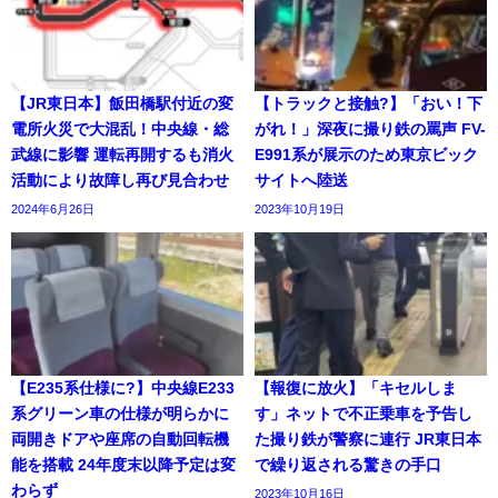
【JR東日本】飯田橋駅付近の変
【トラックと接触?】「おい！下
電所火災で大混乱！中央線・総
がれ！」深夜に撮り鉄の罵声 FV-
武線に影響 運転再開するも消火
E991系が展示のため東京ビック
活動により故障し再び見合わせ
サイトへ陸送
2024年6月26日
2023年10月19日
【E235系仕様に?】中央線E233
【報復に放火】「キセルしま
系グリーン車の仕様が明らかに
す」ネットで不正乗車を予告し
両開きドアや座席の自動回転機
た撮り鉄が警察に連行 JR東日本
能を搭載 24年度末以降予定は変
で繰り返される驚きの手口
わらず
2023年10月16日