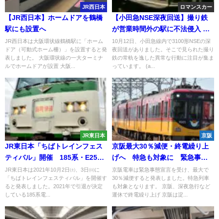
JR西日本
ロマンスカー
【JR西日本】ホームドアを鶴橋
【小田急NSE深夜回送】撮り鉄
駅にも設置へ
が営業時間外の駅に不法侵入 深
夜の住宅街に響く罵声の嵐
JR西日本は大阪環状線鶴橋駅に「ホーム
10月12日、小田急線内で3100形NSEの深
ドア（可動式ホーム柵）」を設置すると発
夜回送がありました。そこで見られた撮り
表しました。 大阪環状線の一大ターミナ
鉄の常軌を逸した異常な行動に注目が集ま
ルでホームドアが設置 大阪...
っています。 (a...
JR東日本
京阪
JR東日本「ちばトレインフェス
京阪最大30％減便・終電繰り上
ティバル」開催 185系・E257-
げへ 特急も対象に 緊急事態
5500番台も展示
宣言で
JR東日本は2021年10月2日㈯、3日㈰に
京阪電車は緊急事態宣言を受け、最大で
「ちばトレインフェスティバル」を開催す
30％減便すると発表しました。特急列車
ると発表しました。2021年で引退が決定
も対象となります。 京阪、深夜急行など
している185系電...
運休で終電繰り上げ 京阪は淀...