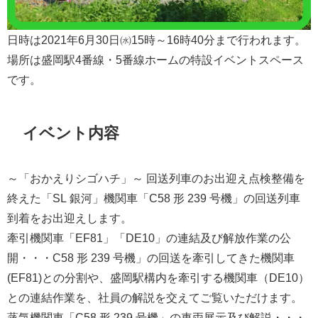
日時は2021年6月30日㈬15時～16時40分まで行われます。
場所は盛岡駅4番線・5番線ホームの特設イベントスペース
です。
イベント内容
～「おかえりシゴハチ」～ 回送列車のお出迎え点検整備を
終えた「SL 銀河」機関車「C58 形 239 号機」の回送列車
到着をお出迎えします。
牽引機関車「EF81」「DE10」の連結及び解放作業の公
開・・・C58 形 239 号機」の回送を牽引してきた機関車
(EF81)との分割や、盛岡駅構内を牽引する機関車（DE10）
との連結作業を、社員の解説を交えてご覧いただけます。
蒸気機関車「C58 形 239 号機」の車両展示及び解説・・・