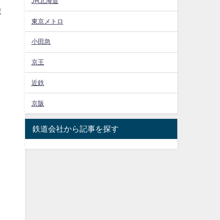
JR北海道
ま
東京メトロ
小田急
京王
近鉄
京阪
鉄道会社から記事を探す