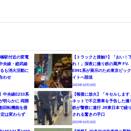
田橋駅付近の変電
【トラックと接触?】「おい！
中央線・総武線
れ！」深夜に撮り鉄の罵声 FV-
するも消火活動に
E991系が展示のため東京ビッ
合わせ
イトへ陸送
2023年10月19日
】中央線E233系
【報復に放火】「キセルします
が明らかに 両開
ネットで不正乗車を予告した撮
動回転機能を搭
鉄が警察に連行 JR東日本で繰
予定は変わらず
される驚きの手口
2023年10月16日