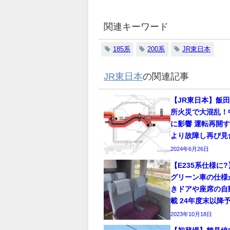
関連キーワード
185系
200系
JR東日本
JR東日本
の関連記事
【JR東日本】飯
所火災で大混乱！
に影響 運転再開
より故障し再び見
2024年6月26日
【E235系仕様に?
グリーン車の仕様
きドアや座席の自
載 24年度末以降
2023年10月18日