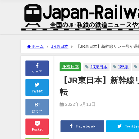
ホーム
JR東日本
【JR東日本】新幹線リレー号が運転
JR東日本
JR東日本
185系
シェア
【JR東日本】新幹線
転
Tweet
B!
2022年5月13日
はてブ
Facebook
Twitte
Pocket