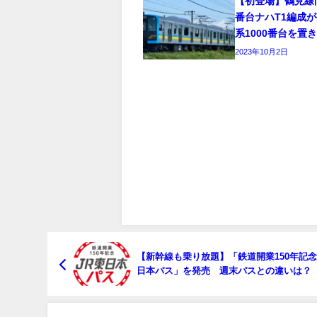
【初登場】鶴見線向け
番台ナハT1編成が
系1000番台を置
2023年10月2日
【新幹線も乗り放題】「鉄道開業150年記念 
日本パス」を発売 週末パスとの違いは？