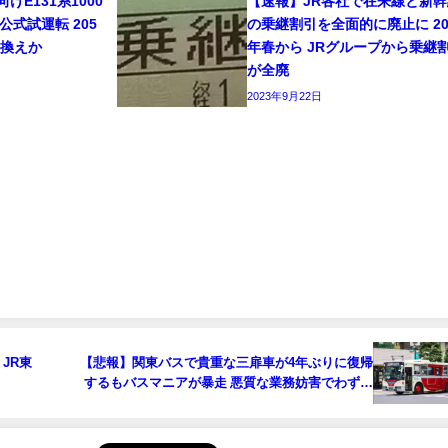
E131系1000
【速報】JR各社で在来線と新幹
公式試運転 205
の乗継割引を全面的に廃止に 20
き換えか
年春から JRグループから乗継
が全廃
2023年9月22日
JR東
【悲報】関東バスで貴重な三扉車が4年ぶりに復帰
するもバスマニアが暴走 悪質な業務妨害でわずか
数日で運用離脱