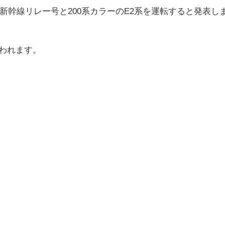
て新幹線リレー号と200系カラーのE2系を運転すると発表し
行われます。