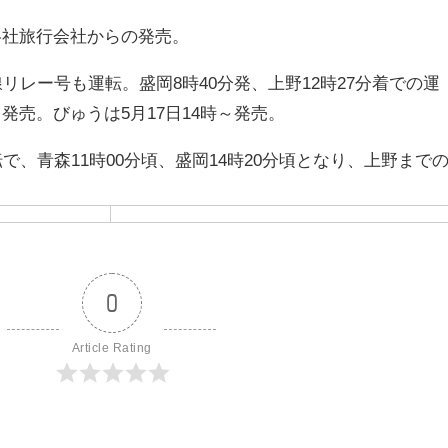
各社旅行会社からの発売。
リレー号も運転。盛岡8時40分発、上野12時27分着での運
発売。びゅうは5月17日14時～発売。
で、青森11時00分頃、盛岡14時20分頃となり、上野まで
0
Article Rating