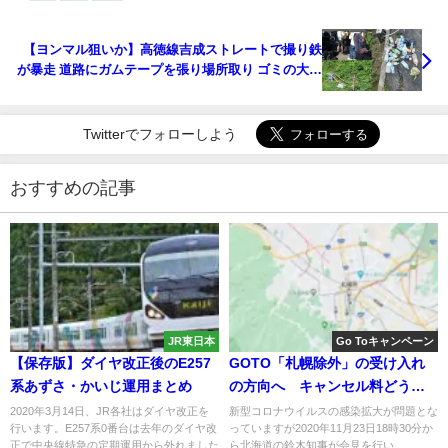
【ヨンマル狙いか】高徳線吉成ストレートで撮り鉄
が暴走 道路にガムテープを張り場所取り ゴミの大量
放置も 警察が出動する事態に
Twitterでフォローしよう
おすすめの記事
JR東日本
Go Toキャンペーン
【保存版】ダイヤ改正後のE257
GOTO「札幌除外」の受け入れ
系あずさ・かいじ運用まとめ
の方向へ キャンセル料どうな
る？鈴木知事が発表 今後札幌市
2020年3月14日、JR各社はダイヤ改正を
新型コロナウイルスの感染拡大が問題とな
行います。E257系0番台は去年のダイヤ改
っていますが2020年11月23日18時30分か
と国で決定へ
正で中央線特急の定期運用から外れました
ら北海道の鈴木知事が会見を行い