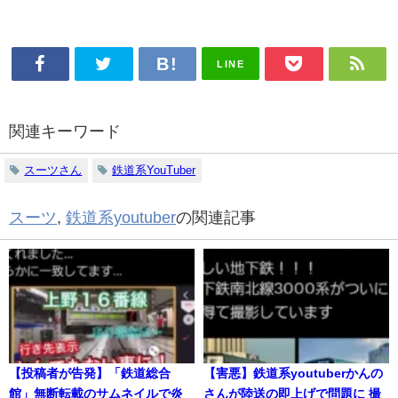
LINE
関連キーワード
スーツさん
鉄道系YouTuber
スーツ
,
鉄道系youtuber
の関連記事
【投稿者が告発】「鉄道総合
【害悪】鉄道系youtuberかんの
館」無断転載のサムネイルで炎
さんが陸送の即上げで問題に 撮