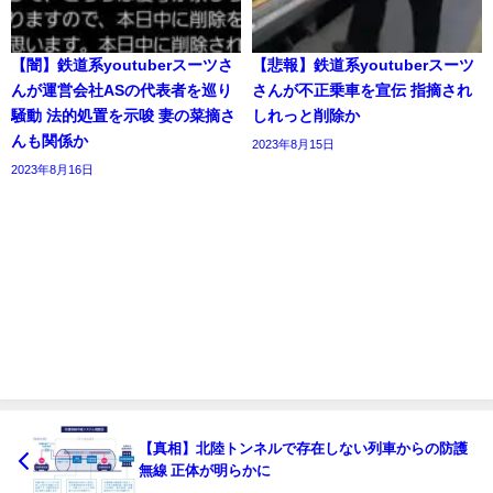
【闇】鉄道系youtuberスーツさ
【悲報】鉄道系youtuberスーツ
んが運営会社ASの代表者を巡り
さんが不正乗車を宣伝 指摘され
騒動 法的処置を示唆 妻の菜摘さ
しれっと削除か
んも関係か
2023年8月15日
2023年8月16日
【真相】北陸トンネルで存在しない列車からの防護
無線 正体が明らかに