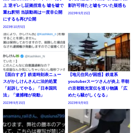
上 逆ギレし証拠捏造も 嘘を嘘で
影許可得たと嘘をついた疑惑も
重ね釈明 当該動画は一度非公開
2023年9月15日
にするも再び公開
2023年10月5日
【面白すぎ】鉄道時刻表ニュー
【地元住民が困惑】鉄道系
スがかしけんさんに法的処置
youtuberスーツさんが炎上 早朝
「起訴してやる」「日本国民
の京都観光宣伝を巡り物議 「広
法」「逮捕権が発動」
めたら騒がしくなる」
2023年9月15日
2023年9月9日