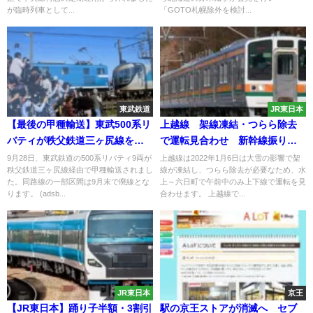
が臨時列車として...
「GOTO札幌除外を検討...
東武鉄道
JR東日本
【最後の甲種輸送】東武500系リ
上越線 架線凍結・つらら除去
バティが秩父鉄道三ヶ尻線を走
で運転見合わせ 新幹線振り替
行 廃線に伴い多くの撮影者が
え輸送は実施か？
9月28日、東武鉄道の500系リバティ9両が
上越線は2022年1月6日は大雪の影響で架
秩父鉄道三ヶ尻線経由で甲種輸送されまし
線が凍結し、つらら除去が必要なため、水
た。同路線の一部区間は9月末で廃線とな
上～六日町で午前中のみ上下線で運転を見
ります。 (adsb...
合わせます。 上越線で...
JR東日本
京王
【JR東日本】踊り子半額・3割引
駅の京王ストアが消滅へ セブ