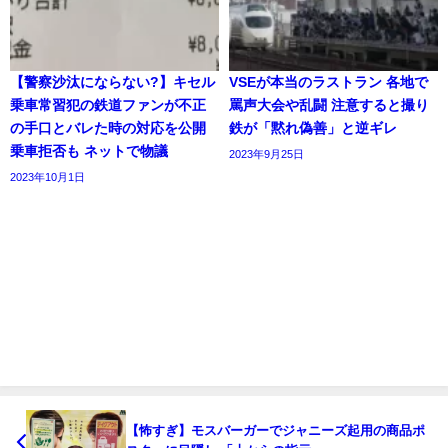
【警察沙汰にならない?】キセル
VSEが本当のラストラン 各地で
乗車常習犯の鉄道ファンが不正
罵声大会や乱闘 注意すると撮り
の手口とバレた時の対応を公開
鉄が「黙れ偽善」と逆ギレ
乗車拒否も ネットで物議
2023年9月25日
2023年10月1日
【怖すぎ】モスバーガーでジャニーズ起用の商品ポ