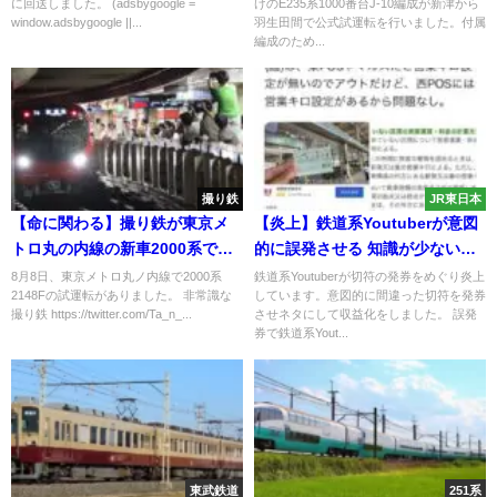
に回送しました。 (adsbygoogle =
けのE235系1000番台J-10編成が新津から
window.adsbygoogle ||...
羽生田間で公式試運転を行いました。付属
編成のため...
撮り鉄
JR東日本
【命に関わる】撮り鉄が東京メ
【炎上】鉄道系Youtuberが意図
トロ丸の内線の新車2000系で危
的に誤発させる 知識が少ない簡
険行為 ホームドアを乗り越えて
易委託で発券させ有料動画に使
8月8日、東京メトロ丸ノ内線で2000系
鉄道系Youtuberが切符の発券をめぐり炎上
2148Fの試運転がありました。 非常識な
しています。意図的に間違った切符を発券
撮影
用 駅凸し正当性主張も
撮り鉄 https://twitter.com/Ta_n_...
させネタにして収益化をしました。 誤発
券で鉄道系Yout...
東武鉄道
251系