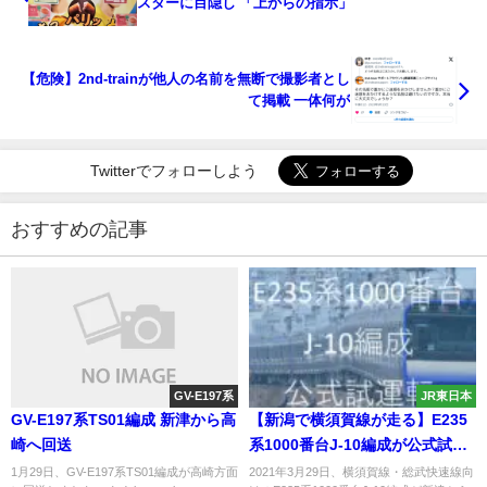
スターに目隠し 「上からの指示」
【危険】2nd-trainが他人の名前を無断で撮影者とし
て掲載 一体何が
Twitterでフォローしよう
おすすめの記事
GV-E197系
JR東日本
GV-E197系TS01編成 新津から高
【新潟で横須賀線が走る】E235
崎へ回送
系1000番台J-10編成が公式試運
転
1月29日、GV-E197系TS01編成が高崎方面
2021年3月29日、横須賀線・総武快速線向