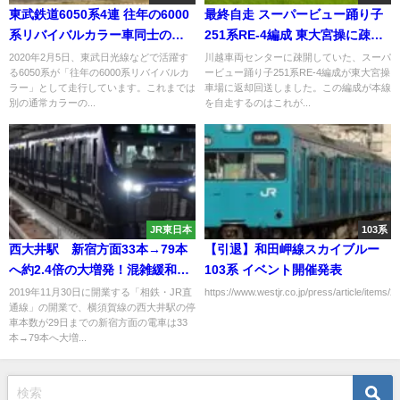
東武鉄道6050系4連 往年の6000
最終自走 スーパービュー踊り子
系リバイバルカラー車同士の連
251系RE-4編成 東大宮操に疎開
結 鉄道ファン歓喜
返却回送 RE-1編成の廃回はもう
2020年2月5日、東武日光線などで活躍す
川越車両センターに疎開していた、スーパ
る6050系が「往年の6000系リバイバルカ
ービュー踊り子251系RE-4編成が東大宮操
すぐか
ラー」として走行しています。これまでは
車場に返却回送しました。この編成が本線
別の通常カラーの...
を自走するのはこれが...
JR東日本
103系
西大井駅 新宿方面33本→79本
【引退】和田岬線スカイブルー
へ約2.4倍の大増発！混雑緩和
103系 イベント開催発表
へ 相鉄・JR直通線開業で意外
2019年11月30日に開業する「相鉄・JR直
https://www.westjr.co.jp/press/article/items
通線」の開業で、横須賀線の西大井駅の停
な恩恵 始発も40分繰り上げ
車本数が29日までの新宿方面の電車は33
理由は特急？
本→79本へ大増...