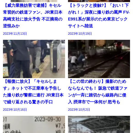
【威力業務妨害で逮捕】キセル
【トラックと接触?】「おい！下
常習的の鉄道ファン、JR東日本
がれ！」深夜に撮り鉄の罵声 FV-
高崎支社に放火予告 不正摘発の
E991系が展示のため東京ビック
逆恨みか
サイトへ陸送
2023年11月13日
2023年10月19日
【報復に放火】「キセルしま
【この世の終わり】撮影のため
す」ネットで不正乗車を予告し
ならなんでも！ 阪急で鉄道ファ
た撮り鉄が警察に連行 JR東日本
ンが一斉に踏切から線路内に侵
で繰り返される驚きの手口
入 摂津市で一体何が 怒号も
2023年10月16日
2023年10月2日