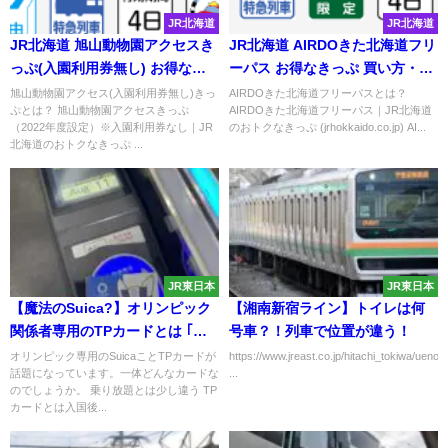
JR北海道
JR北海道
JR北海道 旭山動物園アクセスき
JR北海道 AIRDOきた北海道フリ
っぷ(入園利用券無し) お得なき
ーパス お得なきっぷ 買い方・使
っぷ 買い方・使い方・旭山動物
い方を紹介！
旭山動物園アクセス(入園利用券無し)きっ
AIRDOきた北海道フリーパスとは？
ぷとは？ 旭山動物園アクセスきっぷ
AIRDOきた北海道フリーパス｜JR北海道
園を紹介！
（2022年度設定）※入園利用券なし｜JR
のおトクなきっぷ (jrhokkaido.co.jp) AI...
北海道のおトクなきっぷ ...
JR東日本
JR東日本
【魔法のSuica?】オリンピック
【湘南新宿ライン】トイレは何
関係者専用のTPカードとは ｢チ
号車？！列車で位置が違う！
ャージしないでください｣
オリンピック専用のSuicaことTPカードが
https://www.jreast.co.jp/hitachi_tokiwa/uenoto
話題になっています。一体どんなカードな
...
のでしょうか。 乗り放題とは少し違う TP
カードとは入国後...