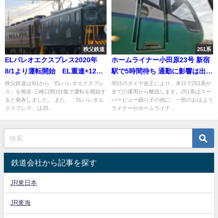
秩父鉄道
251系
ELパレオエクスプレス2020年
ホームライナー小田原23号 新宿
8/1より運転開始 EL重連+12系
駅で5時間待ち 通勤に影響は出な
客車全車自由席で運転 秩父鉄
いのか
秩父鉄道は8/1から「ELパレオエクスプレ
明日のダイヤ改正により、本日で251系が
ス」を熊谷-三峰口間1往復で運転を開始す
全ての運用から離脱します。251系はスー
道発表
ると発表しました。 また、「SLパレオエ
パービュー踊り子の他に、一部のおはよう
クスプレス」は20...
ライナーやホームライナ...
鉄道会社から記事を探す
JR東日本
JR東海