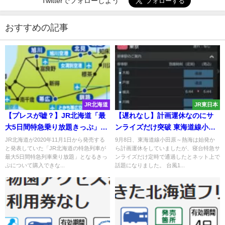
Twitterでフォローしよう
おすすめの記事
JR北海道
JR東日本
【プレスが嘘？】JR北海道「最
【遅れなし】計画運休なのにサ
大5日間特急乗り放題きっぷ」が
ンライズだけ突破 東海道線小田
購入できないトラブル 全旅行
原～熱海は運転見合わせのはず
JR北海道が2020年11月1日から発売する
9月8日、東海道線小田原～熱海は始発か
と発表していた「JR北海道の特急列車が
ら計画運休をしていましたが、寝台特急サ
会社で取り扱いなし
がどうして...
最大5日間特急列車乗り放題」となるきっ
ンライズだけ定時で通過したとネット上で
ぷについて購入できな...
話題になりました。 台風1...