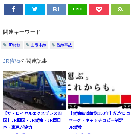
LINE
関連キーワード
JR貨物
山陽本線
脱線事故
JR貨物
の関連記事
【ザ・ロイヤルエクスプレス四
【貨物鉄道輸送150年】記念ロゴ
国】JR四国・JR貨物・JR西日
マーク・キャッチコピー制定
本・東急が協力
JR貨物