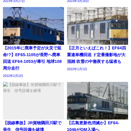
2023年3月27日
2023年3月16日
【2015年に廃車予定が火災で延
【正月といえばこれ！】EF64四
命!?】EF65-1105が長野へ廃車
重連単機回送 ド定番撮影地が大
回送 EF64-1053が牽引 地球108
混雑 吹雪の中徹夜する猛者も
周分走行
2022年1月1日
2022年2月2日
【脱線事故】JR貨物隅田川駅で
【広島更新色消滅か】EF64-
発生 信号設備を破壊
1046がOM入場へ