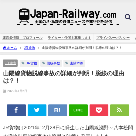
運営者情報 プロフィール
ライター・仲間を募集します
プライバシーポリシー
ホーム
JR貨物
山陽線貨物脱線事故の詳細が判明！脱線の理由は？！
JR貨物
JR貨物
脱線事故
山陽本線
山陽線貨物脱線事故の詳細が判明！脱線の理由
は？！
2022年1月5日
LINE
JR貨物は2021年12月28日に発生した山陽線瀬野～八本松間
の貨物列車脱線事故の原因と対策を発表しました。