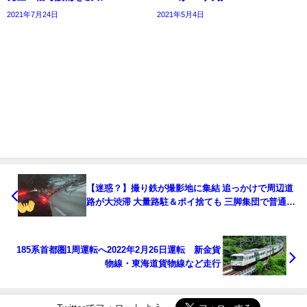
2021年7月24日
2021年5月4日
【迷惑？】撮り鉄が撮影地に集結 追っかけで周辺道
路が大渋滞 大量路駐＆ポイ捨ても 三脚集団で普通列
車もピンチ？
185系首都圏1周運転へ2022年2月26日運転 新金貨
物線・東海道貨物線など走行