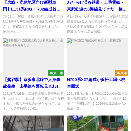
【房総・鹿島地区向け新型車
わたらせ渓谷鉄道・上毛電鉄・
両】E131系R01・R02編成首都
東武鉄道の3路線見てきた 路線
圏初自走 車内LCDを削減 209系
についても紹介
7月21日、房総・鹿島地区向けの新型車両
今回はわたらせ渓谷鉄道と上毛電鉄と東武
E131系マリR01編成とR02編成が配給輸送
鉄道3路線見える場所に行ってきました。
引退カウントダウン
され、首都圏初となる自走をしました。
今回紹介する3路線について わたらせ渓谷
(adsbygo...
鐵道 わたらせ渓谷鐵道...
JR東日本
JR東海
【鶯谷駅】京浜東北線で人身事
N700系X27編成が浜松工場へ廃
故発生 山手線も運転見合わせ
車回送
2021年7月28日、京浜東北線人身事故が発
2021年5月14日、N700系X27編成が浜松工
生しました。これにより京浜東北線と並行
場へ廃車回送となりました。 【わずか12
する山手線も運転見合わせとなっていま
年半で廃車回送へ】2014年にZ編成からX
す。 人身事故現場の様...
編成へ改...