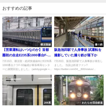
おすすめの記事
横須賀線
撮り鉄
【営業運転はいつなのか】首都
阪急池田駅で人身事故 試運転を
圏初の自走E235系1000番台F-02
撮影していた撮り鉄が落下か
編成 幕張疎開回送
7月15日、横須賀・総武快速線向けE235系
7月20日、阪急池田駅で人身事故が発生し
1000番台クラF-02編成が幕張車両センタ
ました。 当該は鉄道ファン?
ーに疎開回送しました。 (adsbygoogle =...
https://twitter.com/04__800/status/...
209系
わたらせ渓谷鉄道