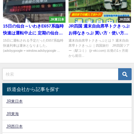
JR東日本
JR四国
15日の仙台～いわきE657系臨時
JR四国 週末自由席早トクきっぷ
快速は運転中止に 定期の仙台ひ
お得なきっぷ 買い方・使い方・
たちも運休
おすすめスポットを紹介！
15日に運転される予定だったE657系臨時
週末自由席早トクきっぷとは？ 週末自由
快速列車は運休となりました。
席早トクきっぷ ｜四国旅行 JR四国ツア
(adsbygoogle = window.adsbygoogle ...
ー（駅コミ） (jr-eki.com) 出発の1ヶ月前
から前日...
鉄道会社から記事を探す
JR東日本
JR東海
JR西日本