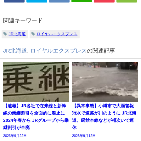
関連キーワード
JR北海道
ロイヤルエクスプレス
JR北海道
,
ロイヤルエクスプレス
の関連記事
【速報】JR各社で在来線と新幹
【異常事態】小樽市で大雨警報
線の乗継割引を全面的に廃止に
冠水で道路が川のように JR北海
2024年春から JRグループから乗
道、函館本線などが相次いで運
継割引が全廃
休
2023年9月22日
2023年9月12日