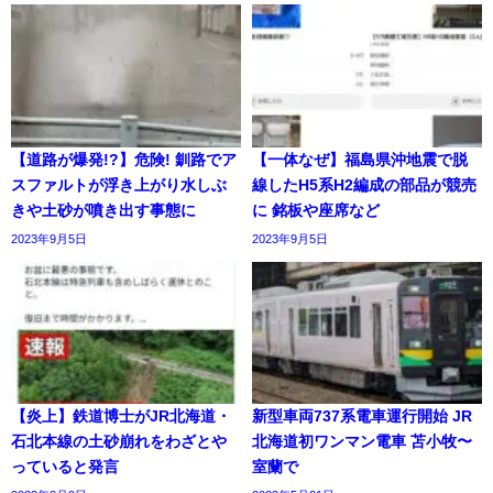
【道路が爆発!?】危険! 釧路でア
【一体なぜ】福島県沖地震で脱
スファルトが浮き上がり水しぶ
線したH5系H2編成の部品が競売
きや土砂が噴き出す事態に
に 銘板や座席など
2023年9月5日
2023年9月5日
【炎上】鉄道博士がJR北海道・
新型車両737系電車運行開始 JR
石北本線の土砂崩れをわざとや
北海道初ワンマン電車 苫小牧〜
っていると発言
室蘭で