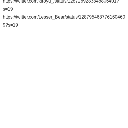
https://twitter.com/kiroyu_/status/1287269283848806401?
s=19
https://twitter.com/Lesser_Bear/status/128795468776160460
9?s=19