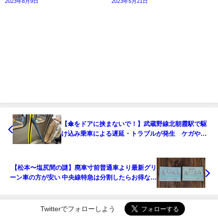
2023年8月9日
2023年5月21日
【傘をドアに挟まないで！】武蔵野線北朝霞駅で駆
け込み乗車による遅延・トラブルが発生 ケガや事
故死の可能性も
【松本〜塩尻間の謎】廃車寸前普通車より最新グリ
ーン車の方が安い 中央線特急は分割したらお得な訳
は
Twitterでフォローしよう