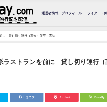
運営者情報 プロフィール
ライター・
ンを前に 貸し切り運行（高知～琴平～高知）
00系ラストランを前に 貸し切り運行（
r
はてブ
Pocket
Feedly