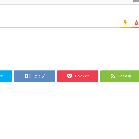
er
はてブ
Pocket
Feedly