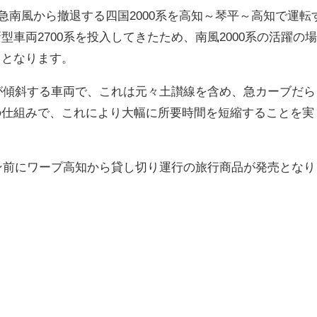
特急南風から撤退する四国2000系を高知～琴平～高知で運転
車両2700系を投入してきたため、南風2000系の活躍の
了となります。
体が傾斜する車両で、これは元々土讃線を含め、急カーブだら
の仕組みで、これにより大幅に所要時間を短縮することを実
ラン前にワープ高知から貸し切り運行の旅行商品が発売となり