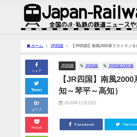
ホーム
JR四国
【JR四国】南風2000系ラストラ
JR四国
JR四国
JR四国2000系
シェア
【JR四国】南風20
知～琴平～高知）
Tweet
B!
2020年12月23日
はてブ
Facebook
Twitte
Pocket