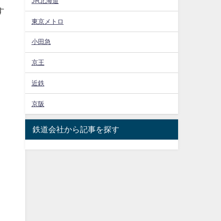
JR北海道
す
東京メトロ
場
小田急
京王
近鉄
京阪
鉄道会社から記事を探す