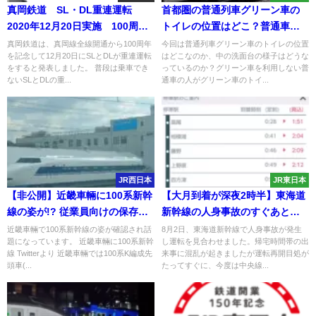
真岡鉄道 SL・DL重連運転
首都圏の普通列車グリーン車の
2020年12月20日実施 100周年
トイレの位置はどこ？普通車利
記念
用客が使うのはOK？NG？湘南
真岡鉄道は、真岡線全線開通から100周年
今回は普通列車グリーン車のトイレの位置
を記念して12月20日にSLとDLが重連運転
はどこなのか、中の洗面台の様子はどうな
新宿ライン・東海道線などは？
をすると発表しました。 普段は乗車でき
っているのか？グリーン車を利用しない普
ないSLとDLの重...
通車の人がグリーン車のトイ...
JR西日本
JR東日本
【非公開】近畿車輛に100系新幹
【大月到着が深夜2時半】東海道
線の姿が!? 従業員向けの保存展
新幹線の人身事故のすぐあとに
示か
中央線でも発生 踏切での異音確
近畿車輛で100系新幹線の姿が確認され話
8月2日、東海道新幹線で人身事故が発生
題になっています。 近畿車輛に100系新幹
し運転を見合わせました。帰宅時間帯の出
認で発覚 最大95分遅れに
線 Twitterより 近畿車輛では100系K編成先
来事に混乱が起きましたが運転再開目処が
頭車(...
たってすぐに、今度は中央線...