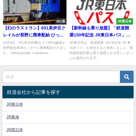
651系
JR東日本
【幻のラストラン】651系伊豆ク
【新幹線も乗り放題】「鉄道開
レイルが長野に廃車配給 ひっそ
業150年記念 JR東日本パス」を
りと生涯を終える
発売 週末パスとの違いは？
10月8日、651系1000番台コツIR01編成が
JR東日本は「鉄道開業 150 年記念 JR 東
長野総合車両センターに廃車配給されまし
日本パス」を発売すると発表しました。新
た。 (adsbygoogle = window.a...
幹線特急列車も乗り放題となる珍しいきっ
ぷが発売される予...
鉄道会社から記事を探す
JR東日本
JR東海
JR西日本