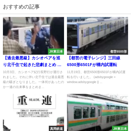
おすすめの記事
JR東日本
都営6500形
【過去最悪級】カシオペアを巡
【都営の電子レンジ】三田線
り北千住で起きた悲劇まとめ 警
6500形6501Fが構内試運転
察が異例の呼び掛けをするも心
10月3日、カシオペア紀行長野行が運行さ
11月19日、都営6500形6501Fが構内試運
れました。それに伴い北千住では過去最悪
転を行いました。 (adsbygoogle =
には届かず暴言
級の騒ぎとなりました。一体何があったの
window.adsbygoogle || ...
か一連の出来事をまとめま...
真岡鉄道
JR東日本