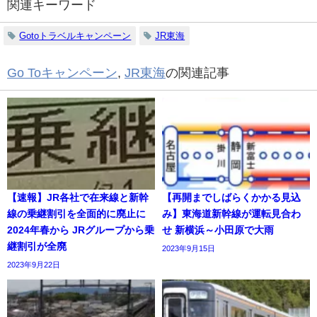
関連キーワード
Gotoトラベルキャンペーン
JR東海
Go Toキャンペーン
,
JR東海
の関連記事
【速報】JR各社で在来線と新幹
【再開までしばらくかかる見込
線の乗継割引を全面的に廃止に
み】東海道新幹線が運転見合わ
2024年春から JRグループから乗
せ 新横浜～小田原で大雨
継割引が全廃
2023年9月15日
2023年9月22日