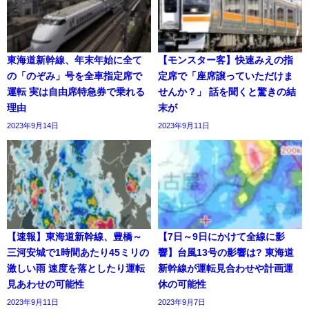
東海道新幹線、年末年始に全て
【モンスター客】快速みえの指
の「のぞみ」号を全車指定席で
定席で「座席譲っていただけま
運転 実は自由席特急券で乗れる
せんか？」 話を聞くと驚きの結
理由
末が
2023年9月14日
2023年9月11日
【速報】東海道新幹線、豊橋～
【7日～9日にかけて全線に影
三河安城で1時間あたり45ミリの
響】台風13号の影響は? 東海道
激しい雨 速度を落としたり運転
新幹線が運転見合わせや計画運
見あわせの可能性
休の可能性
2023年9月11日
2023年9月7日