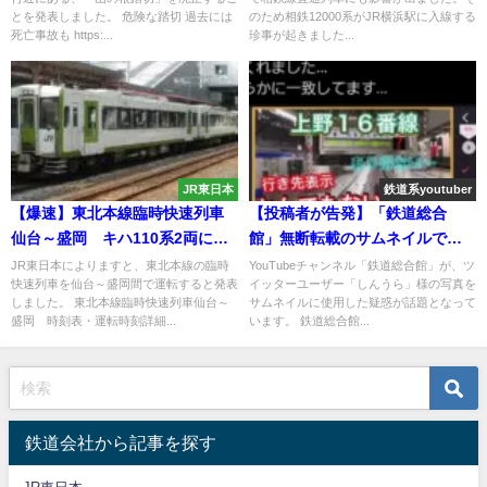
とを発表しました。 危険な踏切 過去には
のため相鉄12000系がJR横浜駅に入線する
死亡事故も https:...
珍事が起きました...
JR東日本
鉄道系youtuber
【爆速】東北本線臨時快速列車
【投稿者が告発】「鉄道総合
仙台～盛岡 キハ110系2両によ
館」無断転載のサムネイルで炎
る臨時快速列車が運転
上 逆ギレし証拠捏造も 嘘を嘘で
JR東日本によりますと、東北本線の臨時
YouTubeチャンネル「鉄道総合館」が、ツ
快速列車を仙台～盛岡間で運転すると発表
イッターユーザー「しんうら」様の写真を
重ね釈明 当該動画は一度非公開
しました。 東北本線臨時快速列車仙台～
サムネイルに使用した疑惑が話題となって
にするも再び公開
盛岡 時刻表・運転時刻詳細...
います。 鉄道総合館...
鉄道会社から記事を探す