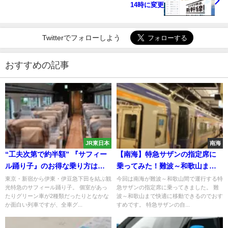
14時に変更
Twitterでフォローしよう
おすすめの記事
JR東日本
南海
“工夫次第で約半額” 『サフィー
【南海】特急サザンの指定席に
ル踊り子』のお得な乗り方はこ
乗ってみた！難波～和歌山まで
れだ！ 座席はどこがおすすめ？
快適に移動！南海10000系に乗車
東京・新宿から伊東・伊豆急下田を結ぶ観
今回は南海が難波～和歌山間で運行する特
光特急のサフィール踊り子。 個室があっ
急サザンの指定席に乗ってきました。 難
たりグリーン車が2種類だったりとなかな
波～和歌山まで快適に移動できるのでおす
か面白い列車ですが、全車グ...
すめです。 特急サザンの自...