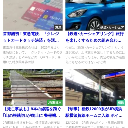
東急
鉄道×カーシェア
首都圏初！東急電鉄、「クレジ
【鉄道×カーシェアリング】旅行
ットカードタッチ決済」を活用
を楽しくするための組み合わ
したチケットサービスの実証実
せ 新しい旅行の手段
東京急行電鉄株式会社は、2023年夏より
今回は【鉄道×カーシェアリング】という
東急線において、「クレジットカードのタ
選択肢が、より旅行を楽しくするためには
験を2023年夏より開始
ッチ決済」とVisaなどの「QRコード」を
いいかなと思ったほか、周辺の観光の活性
用いた特別乗車券の販...
化にもなるのではないかと考...
JR東日本
相鉄
【死亡事故も】9本の線路を跨ぐ
【珍事】相鉄12000系がJR横浜
｢山の根踏切｣が廃止に 警報機や
駅横須賀線ホームに入線 ポイン
遮断機がなく危険
ト故障で相鉄線に入れず
JR東日本横浜支社は、横須賀線の逗子駅
12月20日、JR線でのポイント故障の影響
付近にある、「山の根踏切」を廃止するこ
で相鉄線直通列車にも影響が出ました。そ