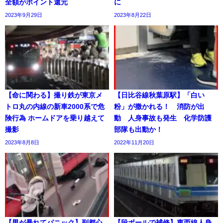
全額がポイント還元
に
2023年9月29日
2023年8月22日
【命に関わる】撮り鉄が東京メ
【日比谷線秋葉原駅】「白い
トロ丸の内線の新車2000系で危
粉」が撒かれる！ 消防が出
険行為 ホームドアを乗り越えて
動 人身事故も発生 化学防護
撮影
部隊も出動か！
2023年8月8日
2022年11月20日
【男が暴れてパニック】副都心
【段ボールで補修】東西線人身