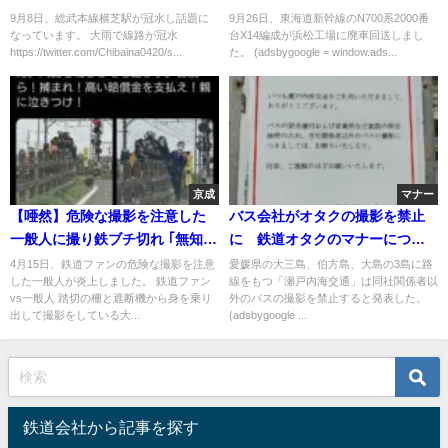
処立たず ｢路面電車みたい｣との
X14編成が廃車回送
9月8日、総武本線横芝駅が冠水し話題に
9月26日、東海道新幹線のN700系2000番
なっています。 大雨で線路が冠水
台X14編成が浜松工場に廃車回送しまし
声が
https://twitter.com/Chibaina0420/s...
た。 (adsbygoogle = window.ads...
京成
マナー
【唖然】危険な撮影を注意した
バス会社がオタクの撮影を禁止
一般人に撮り鉄ブチ切れ ｢無知は
に 鉄道オタクのマナーについ
黙ってろ｣｢制動試験だから止ま
ても考える
4月15日、鉄道ファンの危険な撮影を注意
愛媛県の大三島、伯方島、大島の3島に路
した一般人が炎上しました。 鉄道ファン
線をもつ「瀬戸内海交通」は同社関係者以
るのは当たり前｣
vs一般人 踏切の柵と遮断機から身を乗り
外のバスの撮影を禁止すると発表した。
出して撮影をしている大...
(adsbygoogle ...
鉄道会社から記事を探す