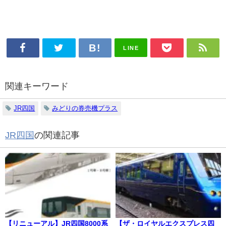
LINE
関連キーワード
JR四国
みどりの券売機プラス
JR四国
の関連記事
【リニューアル】JR四国8000系
【ザ・ロイヤルエクスプレス四