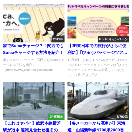
2019年
Go Toキャンペーン
家でSuicaチャージ？！関西でも
【JR東日本での旅行がさらに便
Suicaチャージする方法を紹介！
利に】｢びゅうパッケージツア
ー｣のみ対応してたGOTOトラベ
家でSuicaチャージ？！関西でもSuicaチャ
11月4日、びゅうトラベルサービスは今ま
ージする方法を紹介！
でGOTOトラベルキャンペーンは｢びゅう
ルに｢ダイナミックレールパッ
（https://www.jreast.co.jp/suicainte...
パッケージツアー｣のみ対応していたとこ
ク｣が追加 両者何が違うのか
ろ、11月5日より｢ダ...
JR東日本
N700系
【これはヤバイ】総武本線横芝
【各メーカーから廃車が】東海
駅が冠水 運転見合わせ復旧の目
道・山陽新幹線N700系2000番台