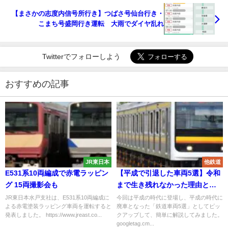
【まさかの志度内信号所行き】つばさ号仙台行き・
こまち号盛岡行き運転 大雨でダイヤ乱れ
Twitterでフォローしよう
おすすめの記事
JR東日本
他鉄道
E531系10両編成で赤電ラッピン
【平成で引退した車両5選】令和
グ 15両撮影会も
まで生き残れなかった理由と
は？
JR東日本水戸支社は、E531系10両編成に
今回は平成の時代に登場し、平成の時代に
よる赤電塗装ラッピング車両を運転すると
廃車となった「鉄道車両5選」としてピッ
発表しました。 https://www.jreast.co...
クアップして、簡単に解説してみました。
googletag.cm...