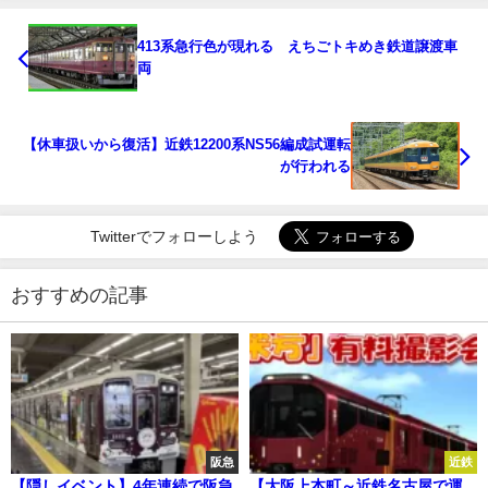
413系急行色が現れる えちごトキめき鉄道譲渡車
両
【休車扱いから復活】近鉄12200系NS56編成試運転
が行われる
Twitterでフォローしよう
おすすめの記事
阪急
近鉄
【隠しイベント】4年連続で阪急
【大阪上本町～近鉄名古屋で運