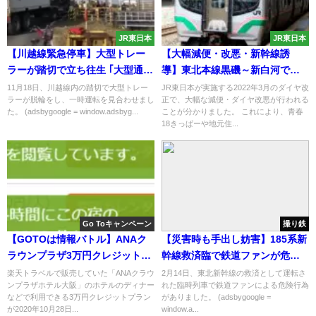
JR東日本
JR東日本
【川越線緊急停車】大型トレー
【大幅減便・改悪・新幹線誘
ラーが踏切で立ち往生 ｢大型通行
導】東北本線黒磯～新白河で
禁止｣の標識を完全に無視
2022年ダイヤ改正 青春18きっ
11月18日、川越線内の踏切で大型トレー
JR東日本が実施する2022年3月のダイヤ改
ラーが脱輪をし、一時運転を見合わせまし
正で、大幅な減便・ダイヤ改悪が行われる
ぱー地元住民に大きな影響も！
た。 (adsbygoogle = window.adsbyg...
ことが分かりました。 これにより、青春
18きっぱーや地元住...
Go Toキャンペーン
撮り鉄
【GOTOは情報バトル】ANAク
【災害時も手出し妨害】185系新
ラウンプラザ3万円クレジットプ
幹線救済臨で鉄道ファンが危険
ランが1日に6000件予約で1月末
行為 鉄オタ専用列車か
楽天トラベルで販売していた「ANAクラウ
2月14日、東北新幹線の救済として運転さ
ンプラザホテル大阪」のホテルのディナー
れた臨時列車で鉄道ファンによる危険行為
まで即日完売に 楽天トラベル
などで利用できる3万円クレジットプラン
がありました。 (adsbygoogle =
で販売していた
が2020年10月28日...
window.a...