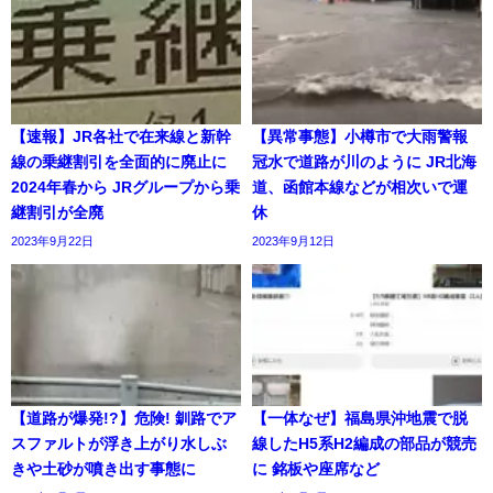
【速報】JR各社で在来線と新幹
【異常事態】小樽市で大雨警報
線の乗継割引を全面的に廃止に
冠水で道路が川のように JR北海
2024年春から JRグループから乗
道、函館本線などが相次いで運
継割引が全廃
休
2023年9月22日
2023年9月12日
【道路が爆発!?】危険! 釧路でア
【一体なぜ】福島県沖地震で脱
スファルトが浮き上がり水しぶ
線したH5系H2編成の部品が競売
きや土砂が噴き出す事態に
に 銘板や座席など