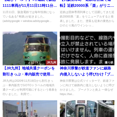
1111車両が11月11日11時11分に
転】近鉄20000系「楽」がリニュ
梅田駅を発車 ポッキープリッツ
ーアル 黄色からひのとり風の
11月11日、阪急電鉄では毎年恒例になっ
近鉄は団体専用列車として活躍してきた近
ているある｢奇跡｣が起きました。
鉄20000系「楽」をリニューアルすると発
の日
塗装に 8/21・9/5に有料試乗
(adsbygoogle = window.adsbygoogle...
表しました。また、塗装も従来の黄色から
会・撮影会実施へ
ひのとり風のワインレッ...
JR九州
撮り鉄
【JR九州】地域共通クーポンを
神奈川県警が鉄道ファンに線路
割引きっぷ・車内販売で使用可
内侵入しないよう呼びかけ ｢ブー
能に
メラン｣と批判の声 過去には相鉄
JR九州は2020年11月19日から割引きっ
神奈川県警は公式ツイッターで、鉄道ファ
ぷ・車内販売でGOTOトラベルの地域共
ンに向けて線路内に侵入しないように呼び
を止めた不祥事が
通クーポンが利用可能にするという発表を
かけました。 ブーメランと炎上 一体なぜ
行いました。 利用で...
https://twi...