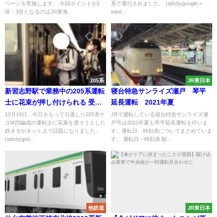
ペーンを実施します。 今回ポイントが2
系で運行されました。 (adsbygoogle =
倍・3倍となるのはJR東海...
wind...
205系
JR東日本
新習志野駅で業務中の205系運転
寝台特急サンライズ瀬戸 琴平
士に花束が押し付けられる 受け
延長運転 2021年夏
取りを拒否した結果鉄オタがブ
10月19日、今日をもって引退した205系ケ
JRで運転している寝台特急サンライズ瀬
ヨM20編成の運転士に花束を渡そうとした
戸号は2021年夏も琴平延長運転を行いま
チ切れ
鉄オタがネット上で話題になりました。
す。運転日、時刻表についてまとめていま
(adsbygoo...
す。 運転日・時刻表 駅...
他鉄道
JR東日本