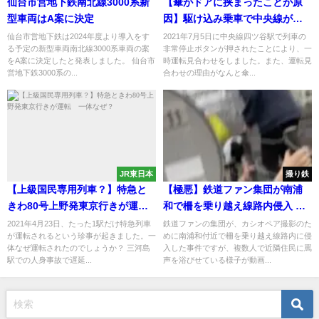
仙台市営地下鉄南北線3000系新
【傘がドアに挟まったことが原
型車両はA案に決定
因】駆け込み乗車で中央線が一
時運転見合わせに
仙台市営地下鉄は2024年度より導入をす
2021年7月5日に中央線四ツ谷駅で列車の
る予定の新型車両南北線3000系車両の案
非常停止ボタンが押されたことにより、一
をA案に決定したと発表しました。 仙台市
時運転見合わせをしました。また、運転見
営地下鉄3000系の...
合わせの理由がなんと傘...
JR東日本
撮り鉄
【上級国民専用列車？】特急と
【極悪】鉄道ファン集団が南浦
きわ80号上野発東京行きが運
和で柵を乗り越え線路内侵入 目
転 一体なぜ？
撃していた近隣住民に危害も ｢出
2021年4月23日、たった1駅だけ特急列車
鉄道ファンの集団が、カシオペア撮影のた
が運転されるという珍事が起きました。一
めに南浦和付近で柵を乗り越え線路内に侵
てこいゴラァ!｣｢死ねやゴラァ!｣
体なぜ運転されたのでしょうか？ 三河島
入した事件ですが、複数人で近隣住民に罵
と脅迫
駅での人身事故で遅延...
声を浴びせている様子が動画...