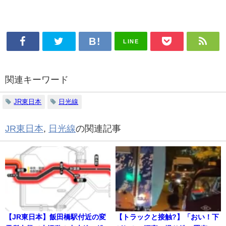
LINE
関連キーワード
JR東日本
日光線
JR東日本
,
日光線
の関連記事
【JR東日本】飯田橋駅付近の変
【トラックと接触?】「おい！下