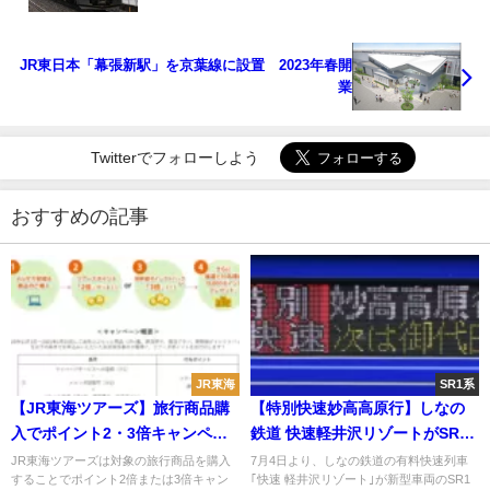
JR東日本「幕張新駅」を京葉線に設置 2023年春開
業
Twitterでフォローしよう
おすすめの記事
JR東海
SR1系
【JR東海ツアーズ】旅行商品購
【特別快速妙高高原行】しなの
入でポイント2・3倍キャンペー
鉄道 快速軽井沢リゾートがSR1
ン実施 抽選で1万ポイントプレ
系で運行
JR東海ツアーズは対象の旅行商品を購入
7月4日より、しなの鉄道の有料快速列車
することでポイント2倍または3倍キャン
｢快速 軽井沢リゾート｣が新型車両のSR1
ゼントも