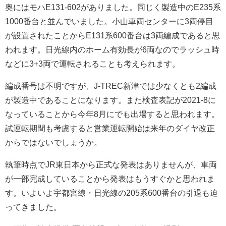
奥にはモハE131-602がありました。同じく製造中のE235系
1000番台と並んでいました。小山車両センターに3両停目
が設置されたことからE131系600番台は3両編成であると思
われます。日光線内のホーム有効長が6両なのでラッシュ時
などに3+3両で運転されることも考えられます。
編成番号は不明ですが、J-TREC新津では少なくとも2編成
が製造中であることになります。また検査表記が2021-8に
なっていることから今年8月にでも出場すると思われます。
試運転期間も考慮すると営業運転開始は来年のダイヤ改正
からではないでしょうか。
執筆時点でJR東日本から正式な発表はありませんが、車両
が一部完成していることから発表はもうすぐかと思われま
す。いよいよ宇都宮線・日光線の205系600番台の引退も迫
ってきました。