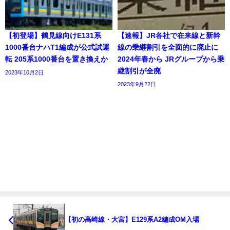
【初登場】鶴見線向けE131系
【速報】JR各社で在来線と新幹
1000番台ナハT1編成が公式試運
線の乗継割引を全面的に廃止に
転 205系1000番台を置き換えか
2024年春から JRグループから乗
継割引が全廃
2023年10月2日
2023年9月22日
【初の高崎線・大宮】E129系A2編成OM入場