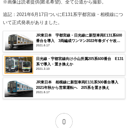
※画像は読者提供(匿名希望)、全て公道から撮影。
追記：2021年6月17日ついにE131系宇都宮線・相模線につ
いて正式発表がありました。
JR東日本 宇都宮線・日光線に新型車両E131系600
番台を導入 3両編成ワンマン2022年春ダイヤ改正
2021.6.17
から営業運転
日光線・宇都宮線向け小山所属205系600番台 E131
系で導入・置き換えか
2021.3.10
JR東日本 相模線に新型車両E131系500番台導入
2021年秋から営業運転へ 205系を置き換え
2021.6.17
0