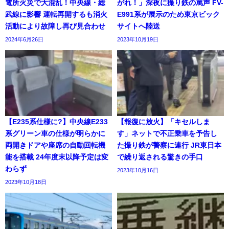
電所火災で大混乱！中央線・総
がれ！」深夜に撮り鉄の罵声 FV-
武線に影響 運転再開するも消火
E991系が展示のため東京ビック
活動により故障し再び見合わせ
サイトへ陸送
2024年6月26日
2023年10月19日
【E235系仕様に?】中央線E233
【報復に放火】「キセルしま
系グリーン車の仕様が明らかに
す」ネットで不正乗車を予告し
両開きドアや座席の自動回転機
た撮り鉄が警察に連行 JR東日本
能を搭載 24年度末以降予定は変
で繰り返される驚きの手口
わらず
2023年10月16日
2023年10月18日