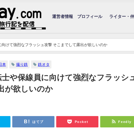
運営者情報 プロフィール
ライター・
に向けて強烈なフラッシュ攻撃 そこまでして露出が欲しいのか
日本
撮り鉄
鉄オタ
転士や保線員に向けて強烈なフラッシ
出が欲しいのか
r
はてブ
Pocket
Feedly