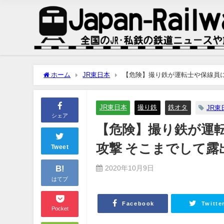
ホーム
JR東日本
【危険】撮り鉄が運転士や保線員
JR東日本
撮り鉄
鉄オタ
JR東
シェア
【危険】撮り鉄が運
攻撃 そこまでして露
Tweet
B!
2020年10月9日
はてブ
Facebook
Twitte
Pocket