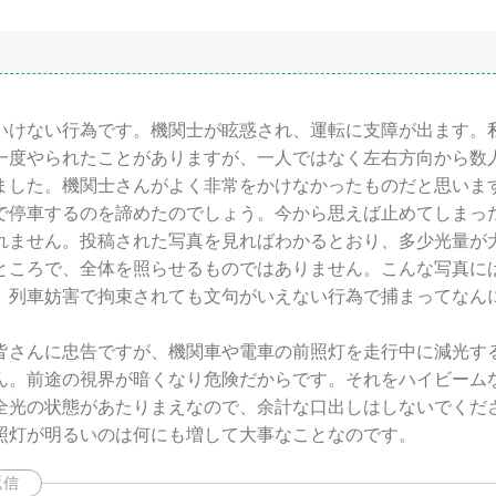
いけない行為です。機関士が眩惑され、運転に支障が出ます。
一度やられたことがありますが、一人ではなく左右方向から数
ました。機関士さんがよく非常をかけなかったものだと思いま
で停車するのを諦めたのでしょう。今から思えば止めてしまっ
れません。投稿された写真を見ればわかるとおり、多少光量が
ところで、全体を照らせるものではありません。こんな写真に
。列車妨害で拘束されても文句がいえない行為で捕まってなん
皆さんに忠告ですが、機関車や電車の前照灯を走行中に減光す
ん。前途の視界が暗くなり危険だからです。それをハイビーム
全光の状態があたりまえなので、余計な口出しはしないでくだ
照灯が明るいのは何にも増して大事なことなのです。
返信