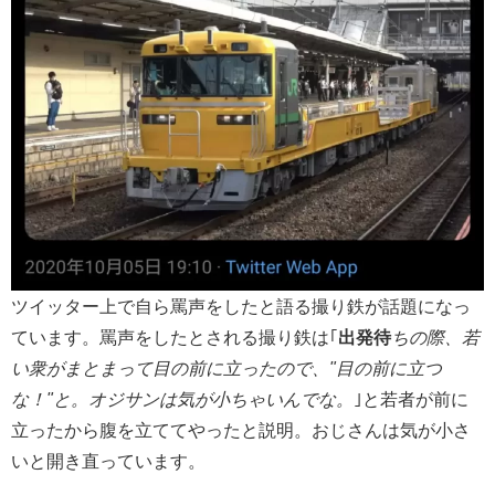
ツイッター上で自ら罵声をしたと語る撮り鉄が話題になっ
ています。罵声をしたとされる撮り鉄は｢
出発待
ちの際、若
い衆がまとまって目の前に立ったので、"目の前に立つ
な！"と。オジサンは気が小ちゃいんでな。
｣と若者が前に
立ったから腹を立ててやったと説明。おじさんは気が小さ
いと開き直っています。