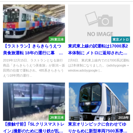
JR東日本
東京メトロ
【ラストラン】きらきらうえつ
東武東上線の試運転は17000系2
美食旅運転 18年の運行に幕 新
本体制に メトロに返却されたは
潟地区から485系が消滅
ずの17102Fが助っ人に
2019年12月15日、ラストランとなる旅行
2月6日、東武東上線内での17000系試運転
商品「きらきらうえつ美食旅」が新潟～坂
は2本体制になりました。 (adsbygoogle =
田間の往復で運転され、485系きらきらう
window.adsbygoogle |...
えつ18年間の運行...
JR東日本
2018年
【接触寸前】｢SLクリスマストレ
東京オリンピックに合わせてゆ
イン｣撮影のために撮り鉄が乱入
りかもめに新型車両7500系導入