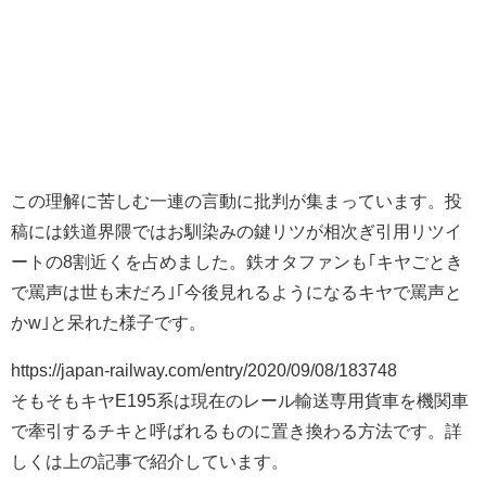
この理解に苦しむ一連の言動に批判が集まっています。投
稿には鉄道界隈ではお馴染みの鍵リツが相次ぎ引用リツイ
ートの8割近くを占めました。鉄オタファンも｢キヤごとき
で罵声は世も末だろ｣｢今後見れるようになるキヤで罵声と
かw｣と呆れた様子です。
https://japan-railway.com/entry/2020/09/08/183748
そもそもキヤE195系は現在のレール輸送専用貨車を機関車
で牽引するチキと呼ばれるものに置き換わる方法です。詳
しくは上の記事で紹介しています。