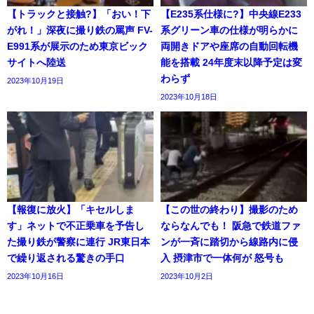
【トラックと接触?】「おい！下
【E235系仕様に?】中央線E233
がれ！」深夜に撮り鉄の罵声 FV-
系グリーン車の仕様が明らかに
E991系が展示のため東京ビック
両開きドアや座席の自動回転機
サイトへ陸送
能を搭載 24年度末以降予定は変
わらず
2023年10月19日
2023年10月18日
【報復に放火】「キセルしま
【この世の終わり】撮影のため
す」ネットで不正乗車を予告し
ならなんでも！ 阪急で鉄道ファ
た撮り鉄が警察に連行 JR東日本
ンが一斉に踏切から線路内に侵
で繰り返される驚きの手口
入 摂津市で一体何が 怒号も
2023年10月16日
2023年10月2日