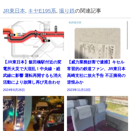
JR東日本
,
キヤE195系
,
撮り鉄
の関連記事
【JR東日本】飯田橋駅付近の変
【威力業務妨害で逮捕】キセル
電所火災で大混乱！中央線・総
常習的の鉄道ファン、JR東日本
武線に影響 運転再開するも消火
高崎支社に放火予告 不正摘発の
活動により故障し再び見合わせ
逆恨みか
2024年6月26日
2023年11月13日