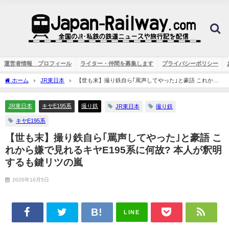
運営者情報 プロフィール
ライター・仲間を募集します
プライバシーポリシー
ホーム
JR東日本
【世も末】撮り鉄自ら｢罵声してやった｣と豪語 これから
嫌で見れるキヤE195系に何故? 本人が釈明するも鍵リツの嵐
JR東日本
キヤE195系
撮り鉄
JR東日本
撮り鉄
キヤE195系
【世も末】撮り鉄自ら｢罵声してやった｣と豪語 こ
れから嫌で見れるキヤE195系に何故? 本人が釈明
するも鍵リツの嵐
2020年10月5日
LINE