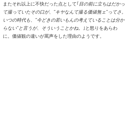
またそれ以上に不快だった点として｢
目の前に立ちはだかっ
て撮っていたその口が、"キヤなんて撮る価値無ェ"ってさ。
いつの時代も、"今どきの若いもんの考えていることは分か
らない"と言うが、そういうことかね。
｣と怒りをあらわ
に。価値観の違いが罵声をした理由のようです。