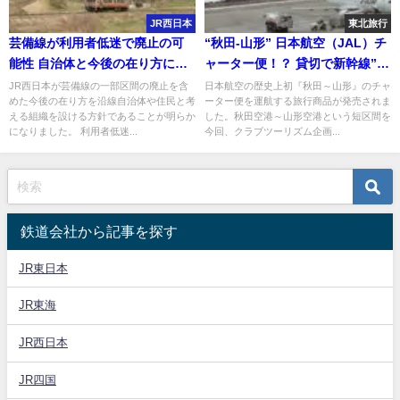
JR西日本
東北旅行
芸備線が利用者低迷で廃止の可
“秋田-山形” 日本航空（JAL）チ
能性 自治体と今後の在り方に関
ャーター便！？ 貸切で新幹線”と
して協議会を設ける方針
れいゆ”が『仙台』へ！ 超特別
JR西日本が芸備線の一部区間の廃止を含
日本航空の歴史上初『秋田～山形』のチャ
めた今後の在り方を沿線自治体や住民と考
ーター便を運航する旅行商品が発売されま
「ツアー」開催
える組織を設ける方針であることが明らか
した。秋田空港～山形空港という短区間を
になりました。 利用者低迷...
今回、クラブツーリズム企画...
鉄道会社から記事を探す
JR東日本
JR東海
JR西日本
JR四国