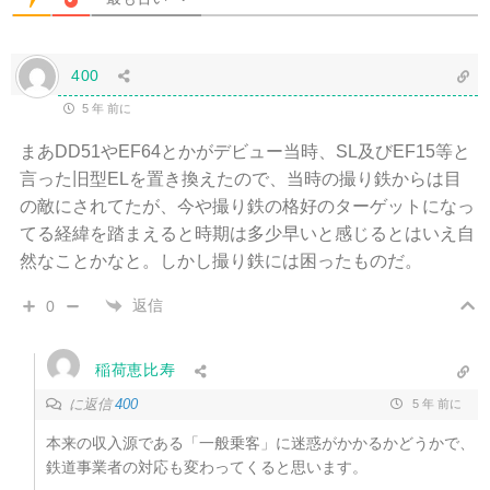
400
5 年 前に
まあDD51やEF64とかがデビュー当時、SL及びEF15等と
言った旧型ELを置き換えたので、当時の撮り鉄からは目
の敵にされてたが、今や撮り鉄の格好のターゲットになっ
てる経緯を踏まえると時期は多少早いと感じるとはいえ自
然なことかなと。しかし撮り鉄には困ったものだ。
返信
0
稲荷恵比寿
に返信
400
5 年 前に
本来の収入源である「一般乗客」に迷惑がかかるかどうかで、
鉄道事業者の対応も変わってくると思います。