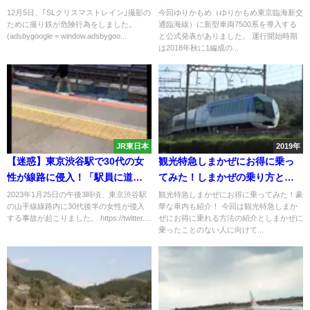
列車に最接近し危険な撮影 今後
決定！2018年秋から運行開始！
12月5日、｢SLクリスマストレイン｣撮影の
今回ゆりかもめ（ゆりかもめ東京臨海新交
ために撮り鉄が危険行為をしました。
通臨海線）に新型車両7500系を導入する
中止の可能性も
(adsbygoogle = window.adsbygoo...
と公式発表がありました。 運行開始時期
は2018年秋に1編成の...
JR東日本
2019年
【迷惑】東京渋谷駅で30代の女
観光特急しまかぜにお得に乗っ
性が線路に侵入！「駅員に道を
てみた！しまかぜの乗り方と豪
聞いたら対応が悪かったので線
華な車内も紹介！
2023年1月25日の午後3時頃、東京渋谷駅
観光特急しまかぜにお得に乗ってみた！豪
の山手線線路内に30代後半の女性が侵入
華な車内も紹介！ 今回は観光特急しまか
路に降りた」
する事故が起こりました。 https://twitter....
ぜにお得に乗れる方法の紹介としまかぜに
乗ったことのない人に向けて...