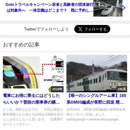
Gotoトラベルキャンペーン若者と高齢者の団体旅行
は対象外へ 一体定義はどこまで？ 既に予約して
しまった人への補償は？
Twitterでフォローしよう
おすすめの記事
2018年
185系
電車にお得に乗るにはどうした
【唯一のシングルアーム車】185
らいいか？普段の乗車券の購入
系OM03編成が長野に回送 廃車
から使える活用術を公開！
を心配する声も
どうも、梅田なおきです。 今回は普段の
12月24日、185系OM03編成が長野総合車
乗車券購入から使えるお得な活用術を皆さ
両センターに回送しました。
んにお伝えしたいと思います。 交通系IC
(adsbygoogle = window.adsbygoogle...
カードってポイン...