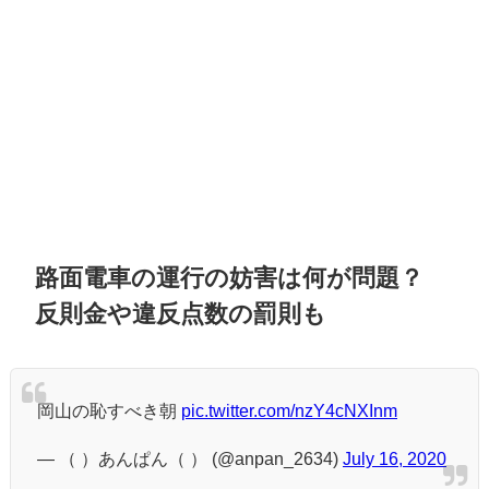
路面電車の運行の妨害は何が問題？
反則金や違反点数の罰則も
岡山の恥すべき朝
pic.twitter.com/nzY4cNXInm
— （ ）あんぱん（ ） (@anpan_2634)
July 16, 2020