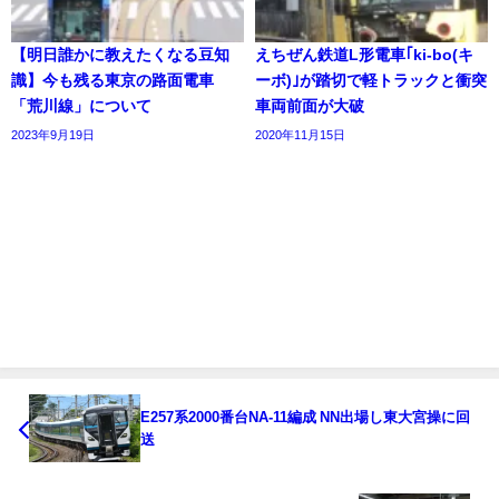
【明日誰かに教えたくなる豆知
えちぜん鉄道L形電車｢ki-bo(キ
識】今も残る東京の路面電車
ーボ)｣が踏切で軽トラックと衝突
「荒川線」について
車両前面が大破
2023年9月19日
2020年11月15日
E257系2000番台NA-11編成 NN出場し東大宮操に回
送