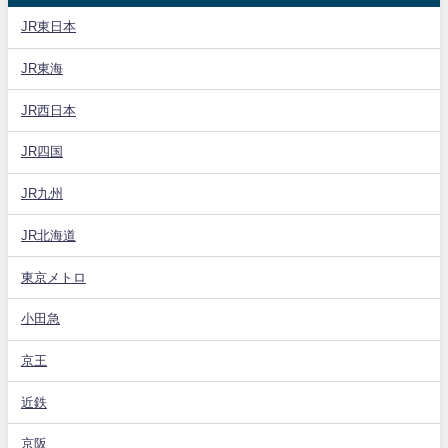
JR東日本
JR東海
JR西日本
JR四国
JR九州
JR北海道
東京メトロ
小田急
京王
近鉄
京阪