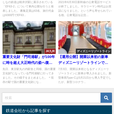
しなの鉄道は軽井沢駅に展示されている
2021年6月30日新幹線の公衆電話サービス
「EF63-2」について車内公開を行うと発
が終了しました。サラリーマン時代はお世
表しました。 募集定員は63名、旅行代金
話になりました。という声も寄せられてい
は6300円でEF63...
る他、公衆電話を記念...
JR九州
ディズニーリゾートライン
重要文化財「門司港駅」が100年
【運用公開】開業以来初の新車
に時を超え大正時代の姿へ復活
ディズニーリゾートラインで
九州鉄道記念館にも行ってきた
Type-Cが運行開始
先日、東京駅丸の内駅舎と同様、国の重要
7月3日、開業以来初となるディズニーリ
文化財*になっている門司港駅に行ってき
ゾートラインに新車が導入されました。新
ました。その様子をまとめました。 ＊現
型車両Type-Cは5月21日から導入予定でし
存の駅で国の重要文化財にな...
たが、新型コロナウ...
鉄道会社から記事を探す