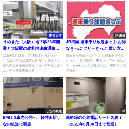
JR西日本
JR四国
うめきた（大阪）地下駅23年開
JR四国 週末乗り放題きっぷ お得
業と大阪駅の改札内連絡通路の
なきっぷ フリーきっぷ 買い方・
整備についてJR西日本発表
使い方・おすすめスポットを紹
2020年3月25日、JR西日本がうめきた
週末乗り放題きっぷとは？ 週末乗り放題
（大阪）駅の2023年の開業と大阪駅との
きっぷ ｜四国旅行 JR四国ツアー（駅コ
介！
改札内連絡通路の整備について発表しまし
ミ） (jr-eki.com) 土曜休日に、JR四国全線
た。今回鉄道事業計画...
の特急...
しなの鉄道
JR
EF63-2車内公開へ 軽井沢駅し
新幹線の公衆電話サービス終了
なの鉄道で実施
（2021年6月30日まで営業）