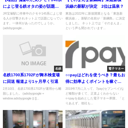
によじ登る鉄オタの姿が話題に
浜線の新駅が決定 2位は温泉？
集団で運転士に｢ワイパー止め
JR宝塚駅に停車中のクモヤ145系によじ登
東急は2022年に新規開業となる「東急新
る人が目撃されネット上で話題になってい
横浜線」。新駅の名前が「新綱島」に決定
ろ｣と罵声も
ます。一体何があったのでしょうか。
しました。 ネット上では「そのまんま」
(adsbygoogle...
という声も聞かれています...
名鉄
電子マネー
名鉄1700系1702Fが舞木検査場
○○payはどれを使うべき？最もお
に回送 報道より1ヶ月早く引退
得に効率よくポイントを稼ぐ方
法・節約術も紹介 LINEpayで
2月10日、名鉄1700系1702Fが運用から離
2019年7月に入って、7pay(セブンペイ)な
脱しました。 (adsbygoogle =
ど種類が多くて、正直よくわからない
税金・水道代を払える自治体
window.adsbygoogle || []...
○○payを始めとした電子マネー界隈。「と
も 使う電子マネーは3種類で十
りあえず、他社も...
分