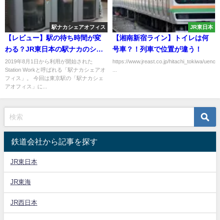
駅ナカシェアオフィス
JR東日本
【レビュー】駅の待ち時間が変
【湘南新宿ライン】トイレは何
わる？JR東日本の駅ナカのシェ
号車？！列車で位置が違う！
アオフィスを使ってみた 使い
2019年8月1日から利用が開始された
https://www.jreast.co.jp/hitachi_tokiwa/uenoto
Station Workと呼ばれる「駅ナカシェアオ
...
方・料金についても解説
フィス」。 今回は東京駅の「駅ナカシェ
アオフィス」に...
鉄道会社から記事を探す
JR東日本
JR東海
JR西日本