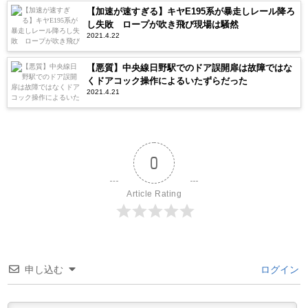
【加速が速すぎる】キヤE195系が暴走しレール降ろ
し失敗 ロープが吹き飛び現場は騒然
2021.4.22
【悪質】中央線日野駅でのドア誤開扉は故障ではな
くドアコック操作によるいたずらだった
2021.4.21
0
Article Rating
申し込む
ログイン