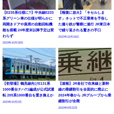
【E235系仕様に?】中央線E233
【報復に放火】「キセルしま
系グリーン車の仕様が明らかに
す」ネットで不正乗車を予告し
両開きドアや座席の自動回転機
た撮り鉄が警察に連行 JR東日本
能を搭載 24年度末以降予定は変
で繰り返される驚きの手口
わらず
2023年10月16日
2023年10月18日
【初登場】鶴見線向けE131系
【速報】JR各社で在来線と新幹
1000番台ナハT1編成が公式試運
線の乗継割引を全面的に廃止に
転 205系1000番台を置き換えか
2024年春から JRグループから乗
継割引が全廃
2023年10月2日
2023年9月22日