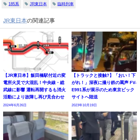
185系
JR東日本
臨時列車
JR東日本
の関連記事
【JR東日本】飯田橋駅付近の変
【トラックと接触?】「おい！下
電所火災で大混乱！中央線・総
がれ！」深夜に撮り鉄の罵声 FV-
武線に影響 運転再開するも消火
E991系が展示のため東京ビック
活動により故障し再び見合わせ
サイトへ陸送
2024年6月26日
2023年10月19日