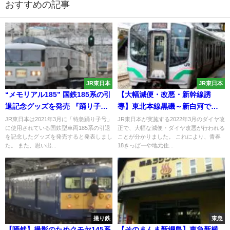
おすすめの記事
JR東日本
JR東日本
“メモリアル185” 国鉄185系の引
【大幅減便・改悪・新幹線誘
退記念グッズを発売 『踊り子』
導】東北本線黒磯～新白河で
だけじゃない「思い出の特急」
2022年ダイヤ改正 青春18きっ
JR東日本は2021年3月に「特急踊り子号」
JR東日本が実施する2022年3月のダイヤ改
に使用されている国鉄型車両185系の引退
正で、大幅な減便・ダイヤ改悪が行われる
ぱー地元住民に大きな影響も！
を記念したグッズを発売すると発表しまし
ことが分かりました。 これにより、青春
た。 また、思い出...
18きっぱーや地元住...
撮り鉄
東急
【唖然】撮影のためクモヤ145系
【そのまんま新綱島】東急新横