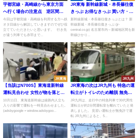
宇都宮線・高崎線から東京方面
JR東海 新幹線新城・本長篠往復
へ行く場合の注意点 逆区間も
きっぷ お得なきっぷ 買い方・使
解説
い方・利用法を紹介！
今回は宇都宮線・高崎線を利用する方へ鉄
新幹線新城・本長篠往復きっぷとは？ 新
オタ目線から解説していきますのでぜひ役
幹線新城・本長篠往復きっぷ (jr-
立てていただきたいと思います。 行き先
central.co.jp) 名古屋市内～新城地区間を新
が違う列車でも赤羽まで...
幹線ひかり...
JR東海
JR九州
【当該はN700S】東海道新幹線
JR東海の次はJR九州も 特急の運
運転見合わせ 女性が物を落とし
転士がトイレのため離脱 無免許
て線路に立ち入る
の見習いが運転
10月11日、東海道新幹線は線路内人立ち
JR九州は、走行中の特急列車で30代男性
入りの影響で運転を一時見合わせました。
運転士が約2分間運転室を離れていたと発
(adsbygoogle = window.adsbygoo...
表しました。 見習い運転士が無免許で運
転 JR九州によると、5...