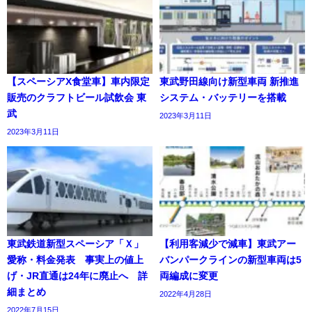
【スペーシアX食堂車】車内限定
東武野田線向け新型車両 新推進
販売のクラフトビール試飲会 東
システム・バッテリーを搭載
武
2023年3月11日
2023年3月11日
東武鉄道新型スペーシア「Ｘ」
【利用客減少で減車】東武アー
愛称・料金発表 事実上の値上
バンパークラインの新型車両は5
げ・JR直通は24年に廃止へ 詳
両編成に変更
細まとめ
2022年4月28日
2022年7月15日