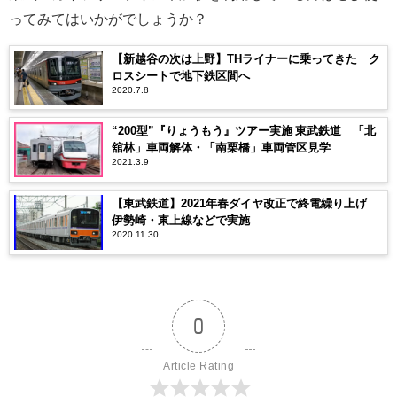
ってみてはいかがでしょうか？
【新越谷の次は上野】THライナーに乗ってきた ク
ロスシートで地下鉄区間へ
2020.7.8
“200型”『りょうもう』ツアー実施 東武鉄道 「北
舘林」車両解体・「南栗橋」車両管区見学
2021.3.9
【東武鉄道】2021年春ダイヤ改正で終電繰り上げ
伊勢崎・東上線などで実施
2020.11.30
0
Article Rating