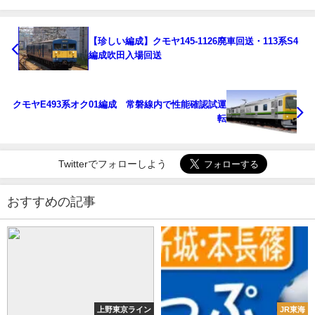
【珍しい編成】クモヤ145-1126廃車回送・113系S4
編成吹田入場回送
クモヤE493系オク01編成 常磐線内で性能確認試運
転
Twitterでフォローしよう
おすすめの記事
上野東京ライン
JR東海