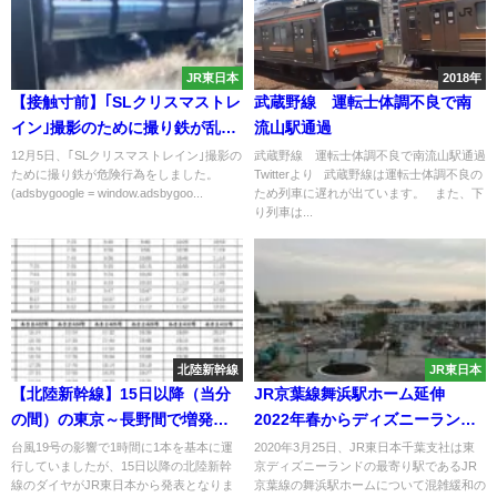
JR東日本
2018年
【接触寸前】｢SLクリスマストレ
武蔵野線 運転士体調不良で南
イン｣撮影のために撮り鉄が乱入
流山駅通過
列車に最接近し危険な撮影 今後
12月5日、｢SLクリスマストレイン｣撮影の
武蔵野線 運転士体調不良で南流山駅通過
ために撮り鉄が危険行為をしました。
Twitterより 武蔵野線は運転士体調不良の
中止の可能性も
(adsbygoogle = window.adsbygoo...
ため列車に遅れが出ています。 また、下
り列車は...
北陸新幹線
JR東日本
【北陸新幹線】15日以降（当分
JR京葉線舞浜駅ホーム延伸
の間）の東京～長野間で増発し
2022年春からディズニーランド
た時刻表が発表 E７系あさま号
利用客の混雑緩和へ
台風19号の影響で1時間に1本を基本に運
2020年3月25日、JR東日本千葉支社は東
行していましたが、15日以降の北陸新幹
京ディズニーランドの最寄り駅であるJR
が全車自由席で運転
線のダイヤがJR東日本から発表となりま
京葉線の舞浜駅ホームについて混雑緩和の