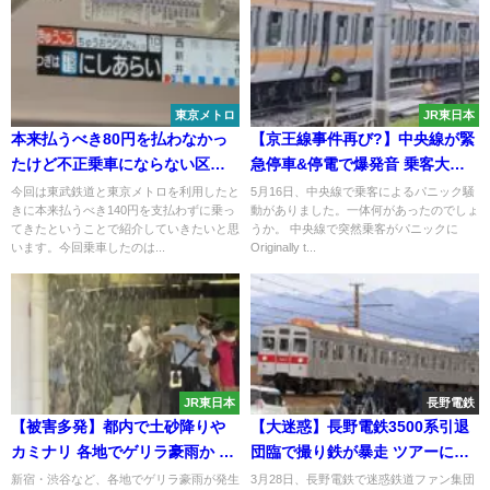
東京メトロ
JR東日本
本来払うべき80円を払わなかっ
【京王線事件再び?】中央線が緊
たけど不正乗車にならない区間
急停車&停電で爆発音 乗客大パ
を紹介
ニック ｢火事だ｣｢刺される｣ ドア
今回は東武鉄道と東京メトロを利用したと
5月16日、中央線で乗客によるパニック騒
きに本来払うべき140円を支払わずに乗っ
動がありました。一体何があったのでしょ
を開け線路に逃走 一体何があっ
てきたということで紹介していきたいと思
うか。 中央線で突然乗客がパニックに
たのか
います。今回乗車したのは...
Originally t...
JR東日本
長野電鉄
【被害多発】都内で土砂降りや
【大迷惑】長野電鉄3500系引退
カミナリ 各地でゲリラ豪雨か 新
団臨で撮り鉄が暴走 ツアーには
宿では浸水や雨漏り被害 上野で
金を払わず沿線で迷惑駐車・脚
新宿・渋谷など、各地でゲリラ豪雨が発生
3月28日、長野電鉄で迷惑鉄道ファン集団