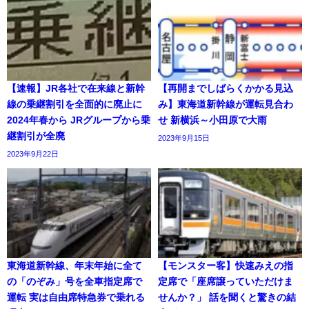
【速報】JR各社で在来線と新幹
【再開までしばらくかかる見込
線の乗継割引を全面的に廃止に
み】東海道新幹線が運転見合わ
2024年春から JRグループから乗
せ 新横浜～小田原で大雨
継割引が全廃
2023年9月15日
2023年9月22日
東海道新幹線、年末年始に全て
【モンスター客】快速みえの指
の「のぞみ」号を全車指定席で
定席で「座席譲っていただけま
運転 実は自由席特急券で乗れる
せんか？」 話を聞くと驚きの結