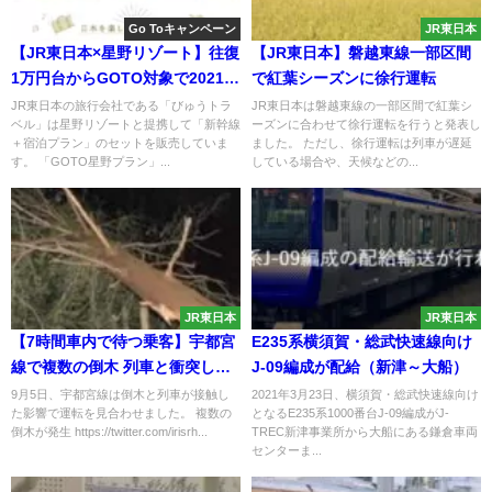
Go Toキャンペーン
JR東日本
【JR東日本×星野リゾート】往復
【JR東日本】磐越東線一部区間
1万円台からGOTO対象で2021年
で紅葉シーズンに徐行運転
1月31日まで発売
JR東日本の旅行会社である「びゅうトラ
JR東日本は磐越東線の一部区間で紅葉シ
ベル」は星野リゾートと提携して「新幹線
ーズンに合わせて徐行運転を行うと発表し
＋宿泊プラン」のセットを販売していま
ました。 ただし、徐行運転は列車が遅延
す。 「GOTO星野プラン」...
している場合や、天候などの...
JR東日本
JR東日本
【7時間車内で待つ乗客】宇都宮
E235系横須賀・総武快速線向け
線で複数の倒木 列車と衝突して
J-09編成が配給（新津～大船）
運転見合わせ 始発まで乗客立ち
9月5日、宇都宮線は倒木と列車が接触し
2021年3月23日、横須賀・総武快速線向け
た影響で運転を見合わせました。 複数の
となるE235系1000番台J-09編成がJ-
往生か
倒木が発生 https://twitter.com/irisrh...
TREC新津事業所から大船にある鎌倉車両
センターま...