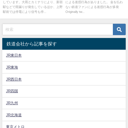
しています。大雨とカミナリにより、新宿
による迷惑行為がありました。 金を払わ
は停電も
立で道路を封鎖
駅などで雨漏りが発生しているほか、上野
ない鉄道ファンによる迷惑行為が多発
駅前では停電により信号も停...
Originally tw...
鉄道会社から記事を探す
JR東日本
JR東海
JR西日本
JR四国
JR九州
JR北海道
東京メトロ